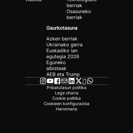
berriak
Osasuneko
berriak
Gaurkotasuna
Azken berriak
Ukrainako gerra
Euskadiko lan
egutegia 2026
Eguneko
albisteak
AEB eta Trump
Pribatutasun politika
Lege oharra
Cookie politika
Cookieen konfigurazioa
Harremana