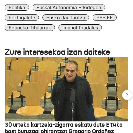
Politika
Euskal Autonomia Erkidegoa
Portugalete
Eusko Jaurlaritza
PSE EE
Eguneko Titularrak
Imanol Pradales
Zure interesekoa izan daiteke
30 urteko kartzela-zigorra eskatu dute ETAko
bost buruzagi ohirentzat Gregorio Ordoñez