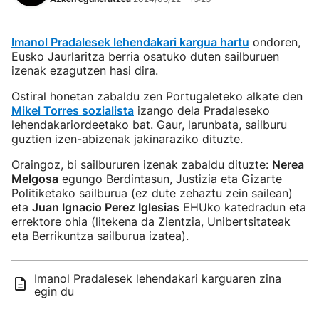
Imanol Pradalesek lehendakari kargua hartu
ondoren,
Eusko Jaurlaritza berria osatuko duten sailburuen
izenak ezagutzen hasi dira.
Ostiral honetan zabaldu zen Portugaleteko alkate den
Mikel Torres sozialista
izango dela Pradaleseko
lehendakariordeetako bat. Gaur, larunbata, sailburu
guztien izen-abizenak jakinaraziko dituzte.
Oraingoz, bi sailbururen izenak zabaldu dituzte:
Nerea
Melgosa
egungo Berdintasun, Justizia eta Gizarte
Politiketako sailburua (ez dute zehaztu zein sailean)
eta
Juan Ignacio Perez Iglesias
EHUko katedradun eta
errektore ohia (litekena da Zientzia, Unibertsitateak
eta Berrikuntza sailburua izatea).
Imanol Pradalesek lehendakari karguaren zina
egin du