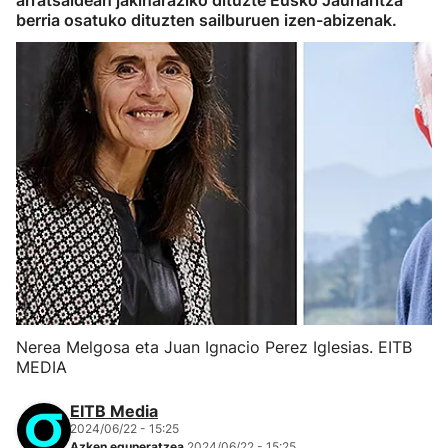
arratsaldean jakinaraziko dituzte Eusko Jaurlaritza
berria osatuko dituzten sailburuen izen-abizenak.
Nerea Melgosa eta Juan Ignacio Perez Iglesias. EITB
MEDIA
EITB Media
2024/06/22 - 15:25
Azken eguneratzea
2024/06/22 - 15:25