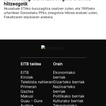
hiltzeagatik
Akusatuek ETAko buruzagitza osatzen zuten, eta 1995eko
urtarrilean Donostiako PPko zinegotzia hiltzea erabaki zuten,
Fiskaltzaren idazkiaren arabera.
EITB taldea
Orain
EITB
Ekonomiako
Kirolak
berriak
Telebista nahieran
Gizarteko berriak
Primeran
Nazioarteko
Gaztea
berriak
Makusi
Politikako berriak
Guau - Gure
Kulturako berriak
Audioa
Teknologiako