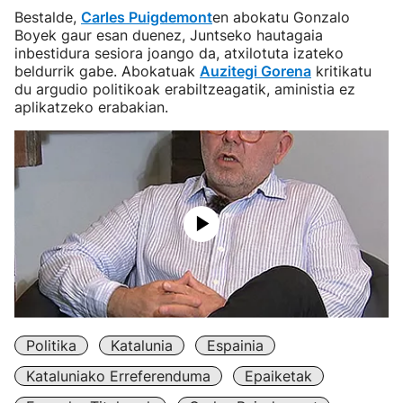
Bestalde,
Carles Puigdemont
en abokatu Gonzalo
Boyek gaur esan duenez, Juntseko hautagaia
inbestidura sesiora joango da, atxilotuta izateko
beldurrik gabe. Abokatuak
Auzitegi Gorena
kritikatu
du argudio politikoak erabiltzeagatik, aministia ez
aplikatzeko erabakian.
Politika
Katalunia
Espainia
Kataluniako Erreferenduma
Epaiketak