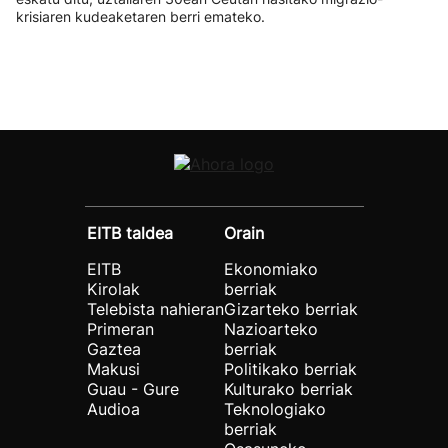
krisiaren kudeaketaren berri emateko.
EITB taldea
Orain
EITB
Ekonomiako
Kirolak
berriak
Telebista nahieran
Gizarteko berriak
Primeran
Nazioarteko
Gaztea
berriak
Makusi
Politikako berriak
Guau - Gure
Kulturako berriak
Audioa
Teknologiako
berriak