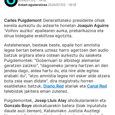
2024/07/02 - 19:18
Azken eguneratzea
2024/07/02 - 19:18
Carles Puigdemont
Generalitateko presidente ohiak
kereila aurkeztu du astearte honetan
Joaquin Aguirre
'Volhov auziko' epailearen aurka, prebarikazioa eta
dirua bidegabe erabiltzea egotzita.
Astelehenean, besteak beste, epaile hori amnistia
legea bertan behera uzteaz harro agertzen den audio
batzuk argitara atera ostean aurkeztu du salaketa
Puigdemontek: "Gobernuari bi albistegi alemaniar
geratzen zaizkio", "dagoeneko jarrera hartzen ari den
jendea dago, aldea hartu du, eta nire alde egitea
erabaki du", "atzo amnistia legea niri esker alde atzera
bota zela esan didate", dira magistratu horren
esaldietako batzuk,
Diario.Red
atariak eta
Canal Red
telebistak jakitera eman zutenez.
Puigdemontek,
Josep Lluis Alay
aholkulariarekin eta
Gonzalo Boye
abokatuarekin batera (biak inputatuta
daude auzi berean), Kataluniako Justizia Auzitegi