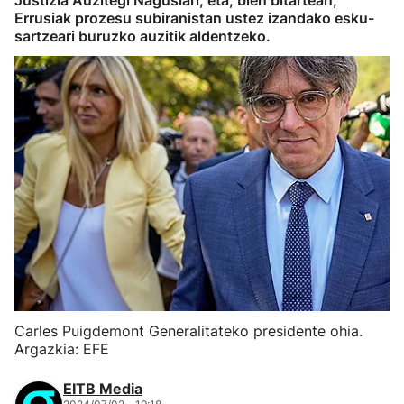
Justizia Auzitegi Nagusiari, eta, bien bitartean,
Errusiak prozesu subiranistan ustez izandako esku-
sartzeari buruzko auzitik aldentzeko.
Carles Puigdemont Generalitateko presidente ohia.
Argazkia: EFE
EITB Media