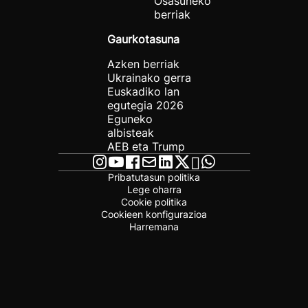
Osasuneko
berriak
Gaurkotasuna
Azken berriak
Ukrainako gerra
Euskadiko lan
egutegia 2026
Eguneko
albisteak
AEB eta Trump
Pribatutasun politika
Lege oharra
Cookie politika
Cookieen konfigurazioa
Harremana