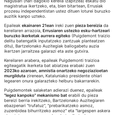
Nagusiari (hari dagokio kereila izapitzea) eskatu dio
magistratua ikertzeko, eta, bien bitartean, Errusiak
prozesu independentistan ustez dituen loturei buruzko
auzitik kanpo uzteko.
Epaileak
ekainaren 21ean
ireki zuen
pieza bereizia
da
kereilaren arrazoia,
Errusiaren ustezko esku-hartzeari
buruzko ikerketak aurrera egiteko
(Puigdemont traizio
delitu batengatik inputatzeko zantzuak planteatzen
ditu), Bartzelonako Auzitegiak baliogabetu auzia
ikertzen jarraitzea galarazi eta aste gutxira.
Kereilaren arabera, epaileak Puigdemonti traizioa
egiteagatik ikerketa bat abiatzea erabaki zuen
2023ko azaroan
,
amnistia onartzeko negoziazioetan
murgilduta
zirenean, Kataluniako presidente ohiari
legearen onura galarazteko helburu bakarrarekin.
Puigdemontek salaketan adierazi duenez, epaileak
"legez kanpoko" mekanismo bat
erabili du pieza
bereizi berria irekitzeko, Bartzelonako Auzitegiaren
ebazpenari "trufatuz", "prebarikatzeko asmoz,
zuzenbidea bihurritzeko asmoz" eta "largespen askera