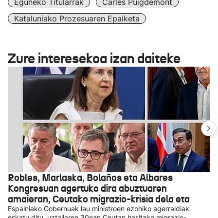
Eguneko Titularrak
Carles Puigdemont
Kataluniako Prozesuaren Epaiketa
Zure interesekoa izan daiteke
Robles, Marlaska, Bolaños eta Albares
Kongresuan agertuko dira abuztuaren
amaieran, Ceutako migrazio-krisia dela eta
Espainiako Gobernuak lau ministroen ezohiko agerraldiak
eskatu ditu, uztailaren 30ean Ceutan hasitako migrazio-