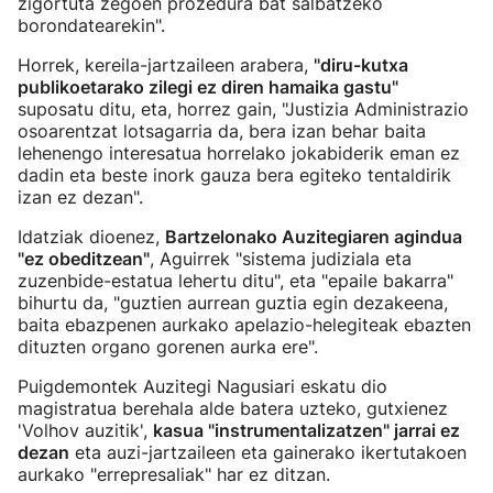
zigortuta zegoen prozedura bat salbatzeko
borondatearekin".
Horrek, kereila-jartzaileen arabera,
"diru-kutxa
publikoetarako zilegi ez diren hamaika gastu"
suposatu ditu, eta, horrez gain, "Justizia Administrazio
osoarentzat lotsagarria da, bera izan behar baita
lehenengo interesatua horrelako jokabiderik eman ez
dadin eta beste inork gauza bera egiteko tentaldirik
izan ez dezan".
Idatziak dioenez,
Bartzelonako Auzitegiaren agindua
"ez obeditzean"
, Aguirrek "sistema judiziala eta
zuzenbide-estatua lehertu ditu", eta "epaile bakarra"
bihurtu da, "guztien aurrean guztia egin dezakeena,
baita ebazpenen aurkako apelazio-helegiteak ebazten
dituzten organo gorenen aurka ere".
Puigdemontek Auzitegi Nagusiari eskatu dio
magistratua berehala alde batera uzteko, gutxienez
'Volhov auzitik',
kasua "instrumentalizatzen" jarrai ez
dezan
eta auzi-jartzaileen eta gainerako ikertutakoen
aurkako "errepresaliak" har ez ditzan.