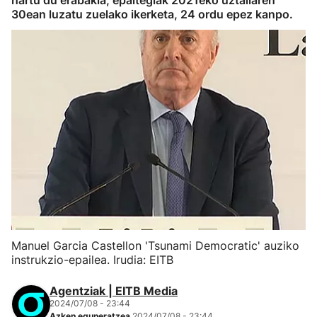
hartu du erabakia, epaitegiak 2021eko uztailaren
30ean luzatu zuelako ikerketa, 24 ordu epez kanpo.
Manuel Garcia Castellon 'Tsunami Democratic' auziko
instrukzio-epailea. Irudia: EITB
Agentziak | EITB Media
2024/07/08 - 23:44
Azken eguneratzea
2024/07/08 - 23:44