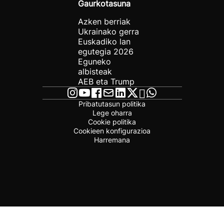
Gaurkotasuna
Azken berriak
Ukrainako gerra
Euskadiko lan
egutegia 2026
Eguneko
albisteak
AEB eta Trump
Pribatutasun politika
Lege oharra
Cookie politika
Cookieen konfigurazioa
Harremana