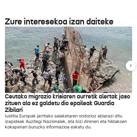
Zure interesekoa izan daiteke
Ceutako migrazio krisiaren aurretik alertak jaso
zituen ala ez galdetu dio epaileak Guardia
Zibilari
Iustitia Europak jarritako salaketaren ondorioz abiarazi ditu
izapideak Auzitegi Nazionalak, eta bizi direnen eta hildakoen
kokapenari buruzko informazioa eskatu du.