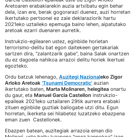
Aretoaren erabakiarekin auzia artxibatu egin behar
dela, izan ere, berak gogorarazi duenez, auzi horretan
ikertutako pertsonei ez zaie deklaraziorik hartu
2021eko uztaileko epemuga baino lehen, aipatutako
aretoak ezarri duenaren aurretik.
Instrukzio-egilearen ustez, eginbide horietan
terrorismo-delitu bat egon daitekeen gertakariak
sartzen dira, "zalantzarik gabe", baina Salak onartzen
du ez dagoela nahikoa arrazoi delitu horiek ikertuei
egozteko.
Ordu batzuk lehenago,
Auzitegi Nazional
eko Zigor
Arloko Aretoak
'Tsunami Democratic'
auzian
ikertutako baten,
Marta Molinaren, helegitea
onartu
du gaur, eta
Manuel Garcia Castellon
instrukzio-
epaileak 2021eko uztailaren 29tik aurrera erabaki
zituen eginbide guztiak baliogabe utzi ditu. Egun
horretan, ikerketa sei hilabetez luzatzeko ebazpena
eman zuen Castellonek.
Ebazpen batean, auzitegiak arrazoia eman dio
Molinari, uste baitu luzapena "epez kanpokoa" izan