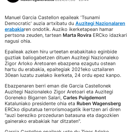
Manuel Garcia Castellon epaileak 'Tsunami
Democratic' auzia artxibatu du
Auzitegi Nazionalaren
erabakia
ren ondotik. Auziko ikerketapean hamar
pertsona zeuden, tartean
Marta Rovira
ERCko idazkari
nagusi ohia.
Epaileak azken hiru urteetan erabakitako eginbide
guztiak baliogabetzen dituen Auzitegi Nazionaleko
Zigor Arloko Aretoaren ebazpena ezagutu ostean
hartu du erabakia, epaitegiak 2021eko uztailaren
30ean luzatu zuelako ikerketa, 24 ordu epez kanpo.
Ebazpenaren berri eman die Garcia Castellonek
Auzitegi Nazionaleko Zigor Aretoari eta Auzitegi
Goreneko Bigarren Salari,
Carles Puigdemont
Kataluniako presidente ohia eta
Ruben Wagensberg
ERCko diputatua terrorismoagatik ikertzen ari diren
"auzi bereziko prozeduran batasuna eta dagozkien
gainerako erabakiak har ditzaten".
Garcia Castellon epaileak uste du Zigor Arloko