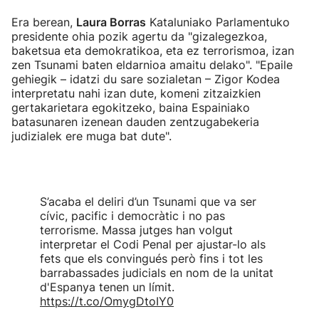
Era berean,
Laura Borras
Kataluniako Parlamentuko
presidente ohia pozik agertu da "gizalegezkoa,
baketsua eta demokratikoa, eta ez terrorismoa, izan
zen Tsunami baten eldarnioa amaitu delako". "Epaile
gehiegik – idatzi du sare sozialetan – Zigor Kodea
interpretatu nahi izan dute, komeni zitzaizkien
gertakarietara egokitzeko, baina Espainiako
batasunaren izenean dauden zentzugabekeria
judizialek ere muga bat dute".
S’acaba el deliri d’un Tsunami que va ser
cívic, pacific i democràtic i no pas
terrorisme. Massa jutges han volgut
interpretar el Codi Penal per ajustar-lo als
fets que els convingués però fins i tot les
barrabassades judicials en nom de la unitat
d'Espanya tenen un límit.
https://t.co/OmygDtoIY0