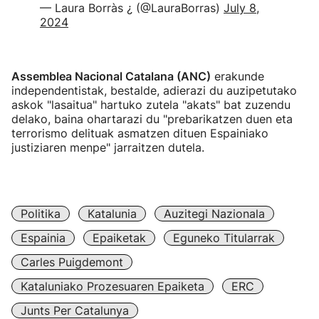
— Laura Borràs ¿ (@LauraBorras)
July 8,
2024
Assemblea Nacional Catalana (ANC)
erakunde
independentistak, bestalde, adierazi du auzipetutako
askok "lasaitua" hartuko zutela "akats" bat zuzendu
delako, baina ohartarazi du "prebarikatzen duen eta
terrorismo delituak asmatzen dituen Espainiako
justiziaren menpe" jarraitzen dutela.
Politika
Katalunia
Auzitegi Nazionala
Espainia
Epaiketak
Eguneko Titularrak
Carles Puigdemont
Kataluniako Prozesuaren Epaiketa
ERC
Junts Per Catalunya