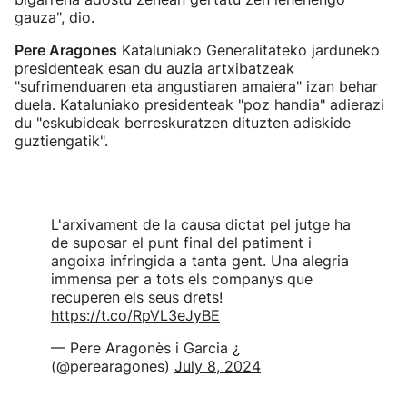
gauza", dio.
Pere Aragones
Kataluniako Generalitateko jarduneko
presidenteak esan du auzia artxibatzeak
"sufrimenduaren eta angustiaren amaiera" izan behar
duela. Kataluniako presidenteak "poz handia" adierazi
du "eskubideak berreskuratzen dituzten adiskide
guztiengatik".
L'arxivament de la causa dictat pel jutge ha
de suposar el punt final del patiment i
angoixa infringida a tanta gent. Una alegria
immensa per a tots els companys que
recuperen els seus drets!
https://t.co/RpVL3eJyBE
— Pere Aragonès i Garcia ¿
(@perearagones)
July 8, 2024