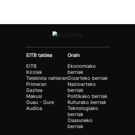
EITB taldea
Orain
EITB
Ekonomiako
Kirolak
berriak
Telebista nahieran
Gizarteko berriak
Primeran
Nazioarteko
Gaztea
berriak
Makusi
Politikako berriak
Guau - Gure
Kulturako berriak
Audioa
Teknologiako
berriak
Osasuneko
berriak