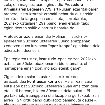
zela, eta magistratuari agindu dio
Prozedura
Kriminalaren Legearen 779. artikuluan
ezarritakoaren
arabera, instruktoreak erabaki behar du auziarekin
jarraitu edo largespena eman, eta, horretarako,
2021eko uztailaren 29a baino lehen erabakitako
eginbideetan soilik oinarritu beharko da.
Aretoak arrazoia eman dio Molinari, instrukzio-
epailearen 2021eko uztailaren 30eko ebazpenak
xedatzen duen luzapena
"epez kanpo"
egindakoa dela
adierazten duenean.
Epaitegiaren ustez, instrukzio-epea ez zen 2021eko
uztailaren 30eko ebazpenaren bidez amaitu, eta
"jarraipena eman zion, inolako etenik gabe".
Zigor-arloko salaren ustez, instruktorearen
arrazoibidea
kontraesankorra
da. Hala, "ezin zaio
eutsi epe bat 2021eko uztailaren 29an amaitzen dela
eta, aldi berean, hilaren 30ean ez dela bukatu. Bi
gertakariak, iraungipena eta luzapena gertukoak izan
arren – 24 ordu baino gutxiagoz bananduta daude –,
bigarrena adostu zenean gertatu zen lehenengo