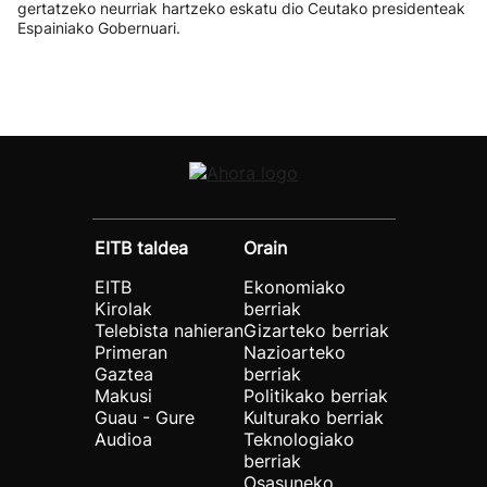
gertatzeko neurriak hartzeko eskatu dio Ceutako presidenteak
Espainiako Gobernuari.
EITB taldea
Orain
EITB
Ekonomiako
Kirolak
berriak
Telebista nahieran
Gizarteko berriak
Primeran
Nazioarteko
Gaztea
berriak
Makusi
Politikako berriak
Guau - Gure
Kulturako berriak
Audioa
Teknologiako
berriak
Osasuneko