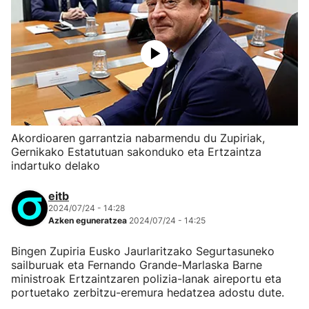
Akordioaren garrantzia nabarmendu du Zupiriak,
Gernikako Estatutuan sakonduko eta Ertzaintza
indartuko delako
eitb
2024/07/24 - 14:28
Azken eguneratzea
2024/07/24 - 14:25
Bingen Zupiria Eusko Jaurlaritzako Segurtasuneko
sailburuak eta Fernando Grande-Marlaska Barne
ministroak Ertzaintzaren polizia-lanak aireportu eta
portuetako zerbitzu-eremura hedatzea adostu dute.