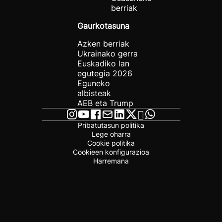
berriak
Gaurkotasuna
Azken berriak
Ukrainako gerra
Euskadiko lan
egutegia 2026
Eguneko
albisteak
AEB eta Trump
Pribatutasun politika
Lege oharra
Cookie politika
Cookieen konfigurazioa
Harremana