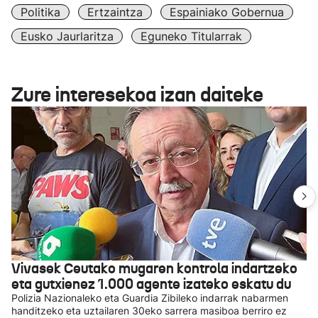
Politika
Ertzaintza
Espainiako Gobernua
Eusko Jaurlaritza
Eguneko Titularrak
Zure interesekoa izan daiteke
Vivasek Ceutako mugaren kontrola indartzeko
eta gutxienez 1.000 agente izateko eskatu du
Polizia Nazionaleko eta Guardia Zibileko indarrak nabarmen
handitzeko eta uztailaren 30eko sarrera masiboa berriro ez