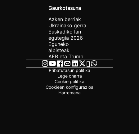
Gaurkotasuna
Azken berriak
Ukrainako gerra
Euskadiko lan
egutegia 2026
Eguneko
albisteak
AEB eta Trump
Pribatutasun politika
Lege oharra
Cookie politika
Cookieen konfigurazioa
Harremana