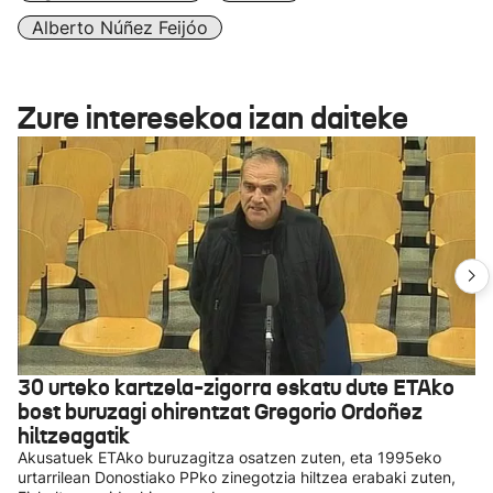
Alberto Núñez Feijóo
Zure interesekoa izan daiteke
30 urteko kartzela-zigorra eskatu dute ETAko
bost buruzagi ohirentzat Gregorio Ordoñez
hiltzeagatik
Akusatuek ETAko buruzagitza osatzen zuten, eta 1995eko
urtarrilean Donostiako PPko zinegotzia hiltzea erabaki zuten,