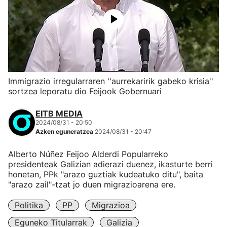
Immigrazio irregularraren ''aurrekaririk gabeko krisia''
sortzea leporatu dio Feijook Gobernuari
EITB MEDIA
2024/08/31 - 20:50
Azken eguneratzea
2024/08/31 - 20:47
Alberto Núñez Feijoo Alderdi Popularreko
presidenteak Galizian adierazi duenez, ikasturte berri
honetan, PPk "arazo guztiak kudeatuko ditu", baita
"arazo zail"-tzat jo duen migrazioarena ere.
Politika
PP
Migrazioa
Eguneko Titularrak
Galizia