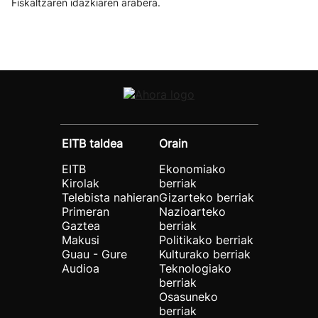
Fiskaltzaren idazkiaren arabera.
EITB taldea
Orain
EITB
Ekonomiako
Kirolak
berriak
Telebista nahieran
Gizarteko berriak
Primeran
Nazioarteko
Gaztea
berriak
Makusi
Politikako berriak
Guau - Gure
Kulturako berriak
Audioa
Teknologiako
berriak
Osasuneko
berriak