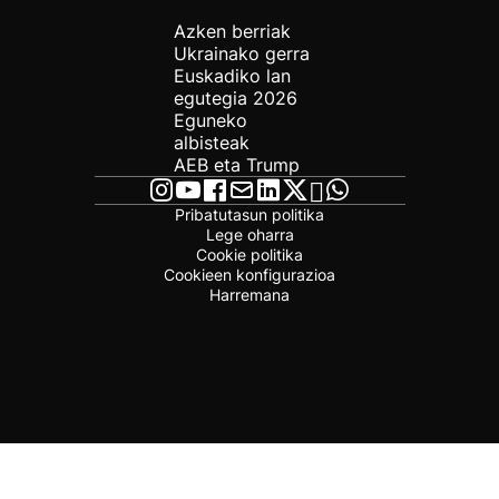
Azken berriak
Ukrainako gerra
Euskadiko lan
egutegia 2026
Eguneko
albisteak
AEB eta Trump
Pribatutasun politika
Lege oharra
Cookie politika
Cookieen konfigurazioa
Harremana