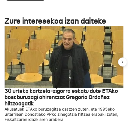
Zure interesekoa izan daiteke
30 urteko kartzela-zigorra eskatu dute ETAko
bost buruzagi ohirentzat Gregorio Ordoñez
hiltzeagatik
Akusatuek ETAko buruzagitza osatzen zuten, eta 1995eko
urtarrilean Donostiako PPko zinegotzia hiltzea erabaki zuten,
Fiskaltzaren idazkiaren arabera.