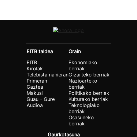
EITB taldea
Orain
EITB
Ekonomiako
Kirolak
berriak
Telebista nahieran
Gizarteko berriak
Primeran
Nazioarteko
Gaztea
berriak
Makusi
Politikako berriak
Guau - Gure
Kulturako berriak
Audioa
Teknologiako
berriak
Osasuneko
berriak
Gaurkotasuna