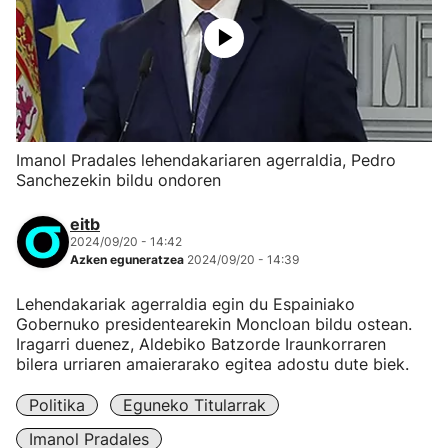
Imanol Pradales lehendakariaren agerraldia, Pedro
Sanchezekin bildu ondoren
eitb
2024/09/20 - 14:42
Azken eguneratzea
2024/09/20 - 14:39
Lehendakariak agerraldia egin du Espainiako
Gobernuko presidentearekin Moncloan bildu ostean.
Iragarri duenez, Aldebiko Batzorde Iraunkorraren
bilera urriaren amaierarako egitea adostu dute biek.
Politika
Eguneko Titularrak
Imanol Pradales