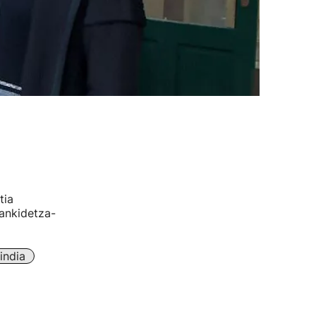
tia
ankidetza-
india