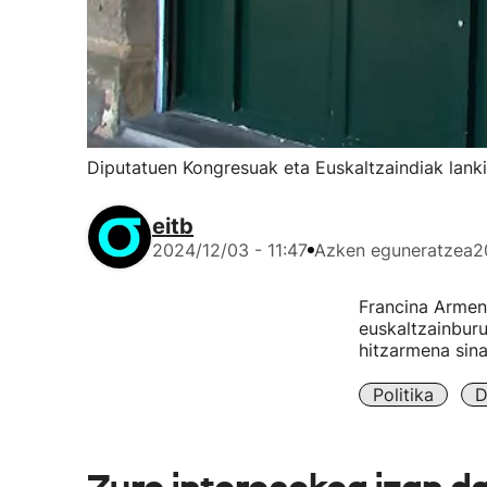
Diputatuen Kongresuak eta Euskaltzaindiak lank
eitb
2024/12/03 - 11:47
Azken eguneratzea
2
Francina Armen
euskaltzainburu
hitzarmena sina
Politika
D