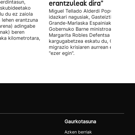
erdintasun,
erantzuleak dira"
 Eskubideetako
Miguel Tellado Alderdi Popularraren
u du ez zaiola
idazkari nagusiak, Gasteiztik, Fernan
n lehen erantzuna
Grande-Marlaska Espainiako
arena) adingabe
Gobernuko Barne ministroa eta
nak) beren
Margarita Robles Defentsa ministroa
laka kilometrotara,
kargugabetzea eskatu du, Ceutako
migrazio krisiaren aurrean ez dutelak
"ezer egin".
Gaurkotasuna
Azken berriak