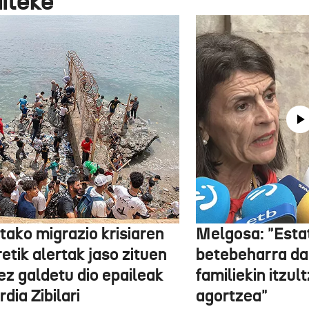
aiteke
tako migrazio krisiaren
Melgosa: "Esta
etik alertak jaso zituen
betebeharra da
ez galdetu dio epaileak
familiekin itzul
dia Zibilari
agortzea"