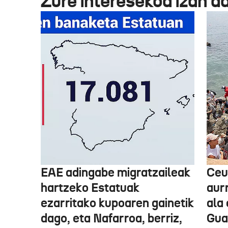
Zure interesekoa izan d
EAE adingabe migratzaileak
Ceu
hartzeko Estatuak
aurr
ezarritako kupoaren gainetik
ala 
dago, eta Nafarroa, berriz,
Guar