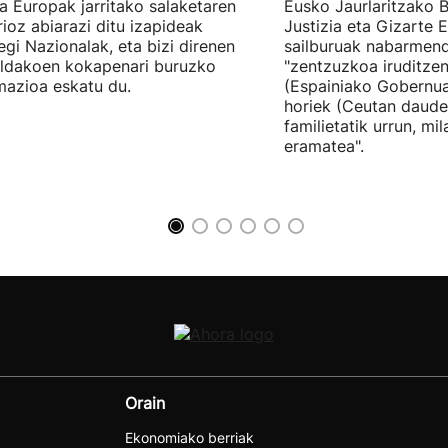
tia Europak jarritako salaketaren
Eusko Jaurlaritzako B
ioz abiarazi ditu izapideak
Justizia eta Gizarte
egi Nazionalak, eta bizi direnen
sailburuak nabarmend
ildakoen kokapenari buruzko
"zentzuzkoa iruditze
mazioa eskatu du.
(Espainiako Gobernu
horiek (Ceutan daude
familietatik urrun, mi
eramatea".
Orain
Ekonomiako berriak