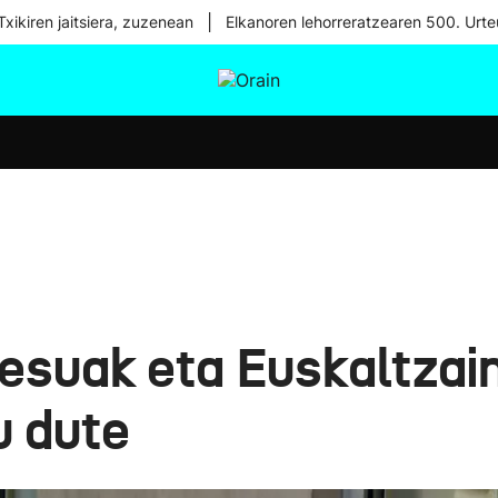
|
xikiren jaitsiera, zuzenean
Elkanoren lehorreratzearen 500. Urte
tura
Ikusmiran
Egural
Osasuna
Teknologia
esuak eta Euskaltzain
u dute