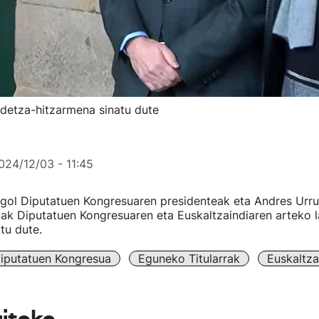
idetza-hitzarmena sinatu dute
024/12/03 - 11:45
gol Diputatuen Kongresuaren presidenteak eta Andres Urru
ak Diputatuen Kongresuaren eta Euskaltzaindiaren arteko l
tu dute.
iputatuen Kongresua
Eguneko Titularrak
Euskaltza