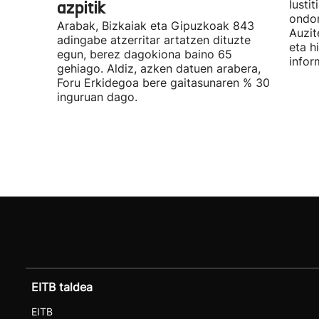
azpitik
Iusti
ondor
Arabak, Bizkaiak eta Gipuzkoak 843
Auzit
adingabe atzerritar artatzen dituzte
eta h
egun, berez dagokiona baino 65
infor
gehiago. Aldiz, azken datuen arabera,
Foru Erkidegoa bere gaitasunaren % 30
inguruan dago.
EITB taldea
EITB