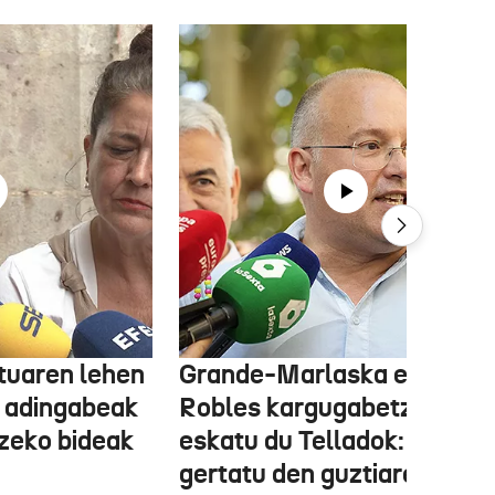
tuaren lehen
Grande-Marlaska eta
 adingabeak
Robles kargugabetzea
tzeko bideak
eskatu du Telladok: "Ceuta
gertatu den guztiaren