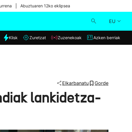
|
urrena
Abuztuaren 12ko eklipsea
EU
dia
Klisk
Zuretzat
Zuzenekoak
Azken berriak
Klisk
Zuzenekoak
Zuretzat
Elkarbanatu
Gorde
diak lankidetza-
Azken berriak