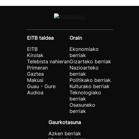
EITB taldea
Orain
EITB
Ekonomiako
Kirolak
berriak
Telebista nahieran
Gizarteko berriak
Primeran
Nazioarteko
Gaztea
berriak
Makusi
Politikako berriak
Guau - Gure
Kulturako berriak
Audioa
Teknologiako
berriak
Osasuneko
berriak
Gaurkotasuna
Azken berriak