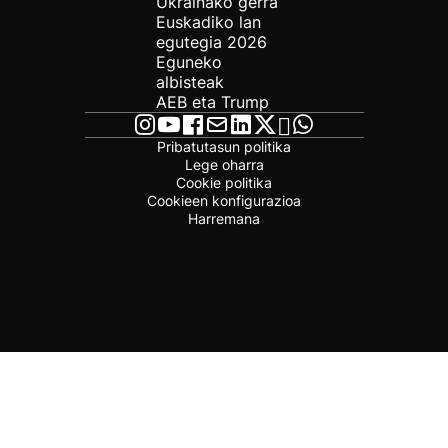
Ukrainako gerra
Euskadiko lan
egutegia 2026
Eguneko
albisteak
AEB eta Trump
Pribatutasun politika
Lege oharra
Cookie politika
Cookieen konfigurazioa
Harremana