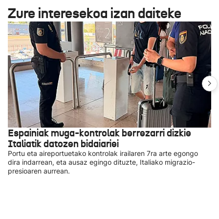
Zure interesekoa izan daiteke
Espainiak muga-kontrolak berrezarri dizkie
Italiatik datozen bidaiariei
Portu eta aireportuetako kontrolak irailaren 7ra arte egongo
dira indarrean, eta ausaz egingo dituzte, Italiako migrazio-
presioaren aurrean.