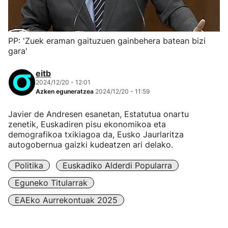
PP: 'Zuek eraman gaituzuen gainbehera batean bizi
gara'
eitb
2024/12/20 - 12:01
Azken eguneratzea
2024/12/20 - 11:59
Javier de Andresen esanetan, Estatutua onartu
zenetik, Euskadiren pisu ekonomikoa eta
demografikoa txikiagoa da, Eusko Jaurlaritza
autogobernua gaizki kudeatzen ari delako.
Politika
Euskadiko Alderdi Popularra
Eguneko Titularrak
EAEko Aurrekontuak 2025