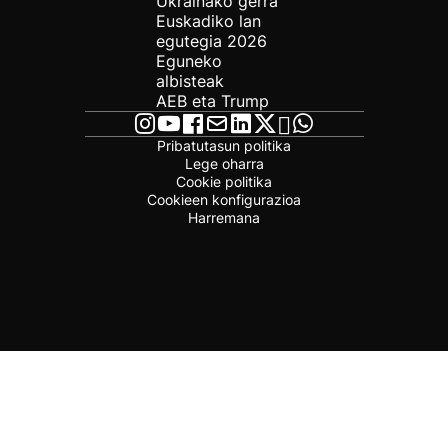
Ukrainako gerra
Euskadiko lan
egutegia 2026
Eguneko
albisteak
AEB eta Trump
Pribatutasun politika
Lege oharra
Cookie politika
Cookieen konfigurazioa
Harremana