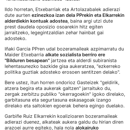
Ildo horretan, Etxebarriak eta Artolazabalek adierazi
dute aurten
ezinezkoa izan dela PPrekin eta Elkarrekin
alderdiekin kontuak adostea
, baina argi utzi dute
prest daudela oposizio osoarekin hitz egiten
jarraitzeko, legegintzaldian zehar hainbat gai
adosteko.
Iñaki Garcia PPren udal bozeramaileak azpimarratu du
Maider Etxebarria
alkate sozialista berriro ere
"Bilduren besapean"
jartzea eta alderdi subiranista
lehentasunezko bazkide gisa aukeratzea, "ezkerreko
politika guztiak adosteko erosoen sentitzen delako".
Bere ustez, itun horren ondorioz Gasteizek "geldirik,
atzera begira eta aukerak galtzen" jarraituko du,
zergak zerbitzu publiko "okerragoekin" igoko direlako,
garbitasuna eta segurtasuna eskasagoak izango
direlako eta saltokien egoerak behera egingo duelako.
Garbiñe Ruiz Elkarrekin koalizioaren bozeramaileak
adierazi duenez, alkateak aukera galdu du hirian diren
arazoei aurre egiteko, hala nola
alokairuko