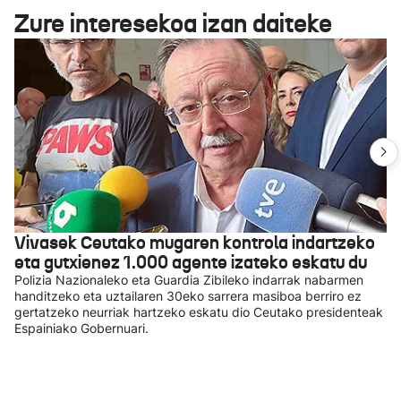
Zure interesekoa izan daiteke
Vivasek Ceutako mugaren kontrola indartzeko
eta gutxienez 1.000 agente izateko eskatu du
Polizia Nazionaleko eta Guardia Zibileko indarrak nabarmen
handitzeko eta uztailaren 30eko sarrera masiboa berriro ez
gertatzeko neurriak hartzeko eskatu dio Ceutako presidenteak
Espainiako Gobernuari.