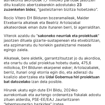
aurrekontu akordioak 7,7 milioiko partidak jasotzen
ditu koalizio abertzalearekin adostutako
23
zuzenketen bidez
, "gasteiztarren bizitza hobetzeko".
Rocio Vitero EH Bilduren bozeramaileak, Maider
Etxebarria alkateak eta Beatriz Artolazabal
alkateordeak eman dute itunaren berri, bi agerralditan.
Viterok azaldu du "
sakoneko neurriak eta proiektuak
"
jasotzen dituela gizarte-sustapenean eta etxebizitzan,
eta azpimarratu du horiekin gasteiztarrei mesede
egingo zaiela.
Alkateak, bere aldetik, garrantzitsutzat jo du akordioa,
eta onartu du udal proiektua hobetu duela, 475,6
milioikoa, EH Bilduren ekarpenei esker; Artolazabalek,
berriz, itunari ongi etorria egin dio, eta adierazi du
koalizio abertzalea eta
Udal Gobernua hiri proiektuan
bat datozelako
izan dela posible.
Hirurek ukatu egin dute EH Bildu, 2024ko
aurrekontuak eta aurtengo ordenantza fiskalak adostu
zituen alderdia, PSE-EE/EAJ Jaurlaritzaren
"lehentasunezko bazkidea" izatea.