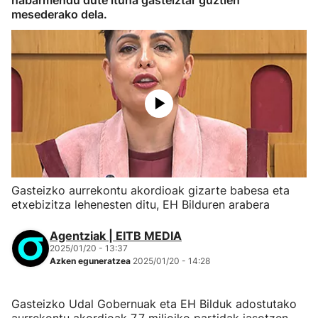
nabarmendu dute ituna gasteiztar guztien
mesederako dela.
Gasteizko aurrekontu akordioak gizarte babesa eta
etxebizitza lehenesten ditu, EH Bilduren arabera
Agentziak | EITB MEDIA
2025/01/20 - 13:37
Azken eguneratzea
2025/01/20 - 14:28
Gasteizko Udal Gobernuak eta EH Bilduk adostutako