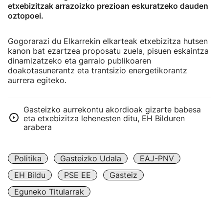
etxebizitzak arrazoizko prezioan eskuratzeko dauden
oztopoei.
Gogorarazi du Elkarrekin elkarteak etxebizitza hutsen
kanon bat ezartzea proposatu zuela, pisuen eskaintza
dinamizatzeko eta garraio publikoaren
doakotasunerantz eta trantsizio energetikorantz
aurrera egiteko.
Gasteizko aurrekontu akordioak gizarte babesa
eta etxebizitza lehenesten ditu, EH Bilduren
arabera
Politika
Gasteizko Udala
EAJ-PNV
EH Bildu
PSE EE
Gasteiz
Eguneko Titularrak