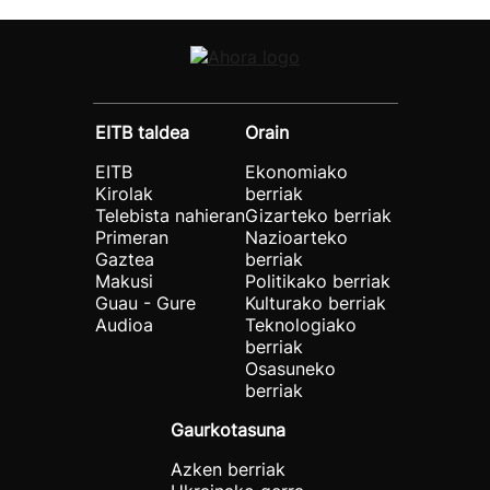
EITB taldea
Orain
EITB
Ekonomiako
Kirolak
berriak
Telebista nahieran
Gizarteko berriak
Primeran
Nazioarteko
Gaztea
berriak
Makusi
Politikako berriak
Guau - Gure
Kulturako berriak
Audioa
Teknologiako
berriak
Osasuneko
berriak
Gaurkotasuna
Azken berriak