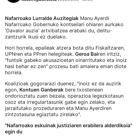
Nafarroako Lurralde Auzitegiak
Manu Ayerdi
Nafarroako Gobernuko kontseilari ohiaren aurkako
'Davalor auzia' artxibatzea erabaki du, delitu-
zantzurik ikusi ez duelako.
Hori horrela, epaileak atzera bota ditu Fiskaltzaren,
UPNren eta PPren helegiteak.
Geroa Bai
ren iritziz,
"funtsik gabeko akusazioetan oinarritutako eta inoiz
hasi behar ez zen" prozesu bati amaiera eman diote
horrela.
Koalizioak gogorarazi duenez, "inoiz ez da auzirik
egon,
Kontuen Ganberak
bere txostenean
ondorioztatu zuen bezala, operazioa legezkotasun
osoz eta irregulartasunik gabe egin zelako, eta
jarraitutako prozeduraren eta Manu Ayerdiren
zintzotasuna egiaztatu zirelako".
"Nafarroako eskuinak justiziaren erabilera alderdikoia"
egin du