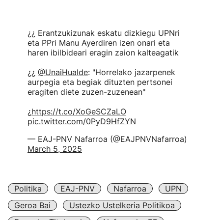
¿¿ Erantzukizunak eskatu dizkiegu UPNri
eta PPri Manu Ayerdiren izen onari eta
haren ibilbideari eragin zaion kalteagatik
¿¿
@UnaiHualde
: "Horrelako jazarpenek
aurpegia eta begiak dituzten pertsonei
eragiten diete zuzen-zuzenean"
¿
https://t.co/XoGeSCZaLO
pic.twitter.com/0PyD9HfZYN
— EAJ-PNV Nafarroa (@EAJPNVNafarroa)
March 5, 2025
Politika
EAJ-PNV
Nafarroa
UPN
Geroa Bai
Ustezko Ustelkeria Politikoa