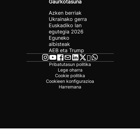
Gaurkotasuna
Azken berriak
Ukrainako gerra
Euskadiko lan
egutegia 2026
Eguneko
albisteak
AEB eta Trump
Pribatutasun politika
Lege oharra
Cookie politika
Cookieen konfigurazioa
Harremana