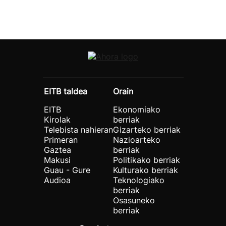
EITB taldea
Orain
EITB
Ekonomiako
Kirolak
berriak
Telebista nahieran
Gizarteko berriak
Primeran
Nazioarteko
Gaztea
berriak
Makusi
Politikako berriak
Guau - Gure
Kulturako berriak
Audioa
Teknologiako
berriak
Osasuneko
berriak