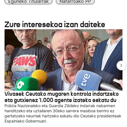
Eguneko Titularrak
Nafarroako PP
Zure interesekoa izan daiteke
Vivasek Ceutako mugaren kontrola indartzeko
eta gutxienez 1.000 agente izateko eskatu du
Polizia Nazionaleko eta Guardia Zibileko indarrak nabarmen
handitzeko eta uztailaren 30eko sarrera masiboa berriro ez
gertatzeko neurriak hartzeko eskatu dio Ceutako presidenteak
Espainiako Gobernuari.