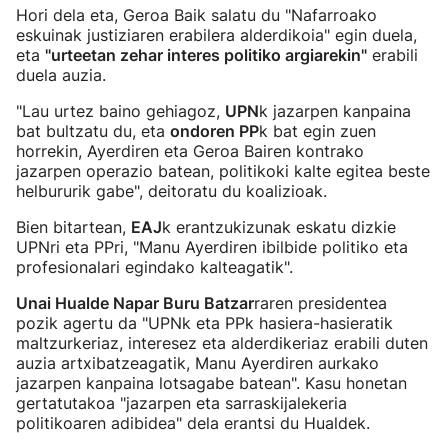
Hori dela eta, Geroa Baik salatu du "Nafarroako
eskuinak justiziaren erabilera alderdikoia" egin duela,
eta
"
urteetan zehar
interes politiko argiarekin"
erabili
duela auzia.
"Lau urtez baino gehiagoz,
UPN
k jazarpen kanpaina
bat bultzatu du, eta
ondoren PP
k bat egin zuen
horrekin, Ayerdiren eta Geroa Bairen kontrako
jazarpen operazio batean, politikoki kalte egitea beste
helbururik gabe", deitoratu du koalizioak.
Bien bitartean,
EAJ
k erantzukizunak eskatu dizkie
UPNri eta PPri, "Manu Ayerdiren ibilbide politiko eta
profesionalari egindako kalteagatik".
Unai Hualde Napar Buru Batzar
raren presidentea
pozik agertu da "UPNk eta PPk hasiera-hasieratik
maltzurkeriaz, interesez eta alderdikeriaz erabili duten
auzia artxibatzeagatik, Manu Ayerdiren aurkako
jazarpen kanpaina lotsagabe batean". Kasu honetan
gertatutakoa "jazarpen eta sarraskijalekeria
politikoaren adibidea" dela erantsi du Hualdek.