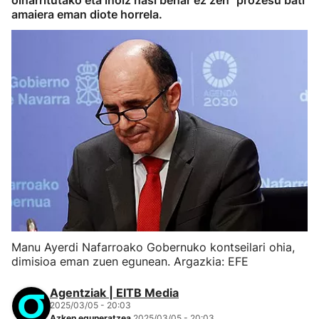
oinarritutako eta inoiz hasi behar ez zen" prozesu bati
amaiera eman diote horrela.
Manu Ayerdi Nafarroako Gobernuko kontseilari ohia,
dimisioa eman zuen egunean. Argazkia: EFE
Agentziak | EITB Media
2025/03/05 - 20:03
Azken eguneratzea
2025/03/05 - 20:03