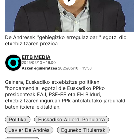
De Andresek ''gehiegizko erregulazioari'' egotzi dio
etxebizitzaren prezioa
EITB MEDIA
2025/05/10 - 16:00
Azken eguneratzea
2025/05/10 - 15:58
Gainera, Euskadiko etxebizitza politiken
"hondamendia" egotzi die Euskadiko PPko
presidenteak EAJ, PSE-EE eta EH Bilduri,
etxebizitzaren inguruan PPk antolatutako jardunaldi
baten itxiera-ekitaldian.
Politika
Euskadiko Alderdi Popularra
Javier De Andrés
Eguneko Titularrak