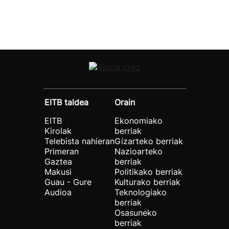
EITB taldea
Orain
EITB
Ekonomiako
Kirolak
berriak
Telebista nahieran
Gizarteko berriak
Primeran
Nazioarteko
Gaztea
berriak
Makusi
Politikako berriak
Guau - Gure
Kulturako berriak
Audioa
Teknologiako
berriak
Osasuneko
berriak