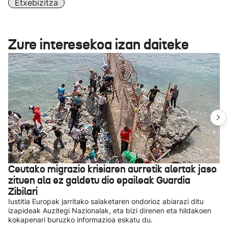
Etxebizitza
Zure interesekoa izan daiteke
Ceutako migrazio krisiaren aurretik alertak jaso
zituen ala ez galdetu dio epaileak Guardia
Zibilari
Iustitia Europak jarritako salaketaren ondorioz abiarazi ditu
izapideak Auzitegi Nazionalak, eta bizi direnen eta hildakoen
kokapenari buruzko informazioa eskatu du.