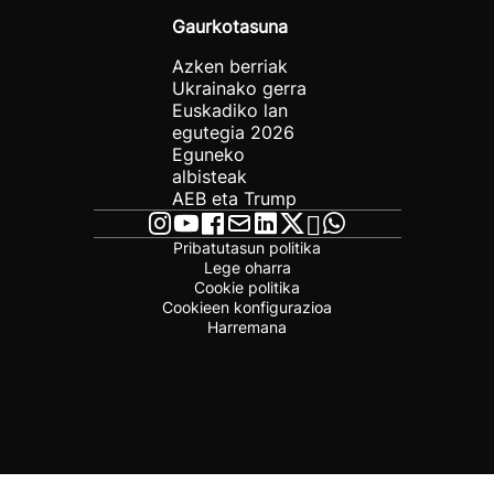
Gaurkotasuna
Azken berriak
Ukrainako gerra
Euskadiko lan
egutegia 2026
Eguneko
albisteak
AEB eta Trump
Pribatutasun politika
Lege oharra
Cookie politika
Cookieen konfigurazioa
Harremana