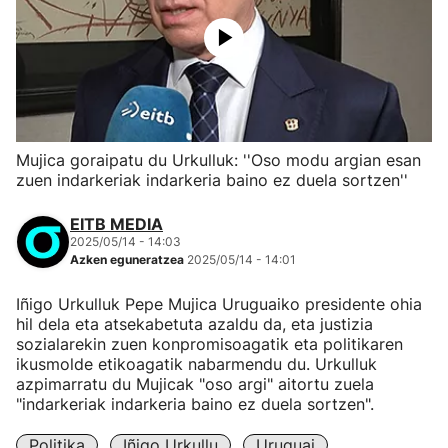
Mujica goraipatu du Urkulluk: ''Oso modu argian esan
zuen indarkeriak indarkeria baino ez duela sortzen''
EITB MEDIA
2025/05/14 - 14:03
Azken eguneratzea
2025/05/14 - 14:01
Iñigo Urkulluk Pepe Mujica Uruguaiko presidente ohia
hil dela eta atsekabetuta azaldu da, eta justizia
sozialarekin zuen konpromisoagatik eta politikaren
ikusmolde etikoagatik nabarmendu du. Urkulluk
azpimarratu du Mujicak "oso argi" aitortu zuela
"indarkeriak indarkeria baino ez duela sortzen".
Politika
Iñigo Urkullu
Uruguai