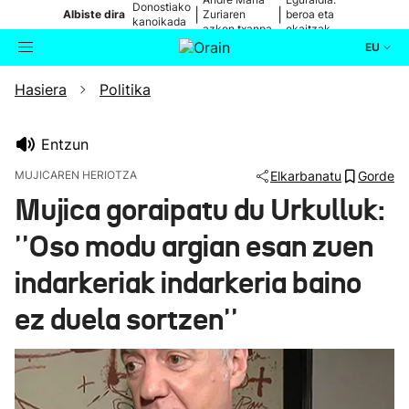
Donostiako
|
|
Albiste dira
Zuriaren
beroa eta
kanoikada
azken txanpa
ekaitzak
EU
Hasiera
Politika
Aktualitatea
Bilatzailea
Politika
Entzun
MUJICAREN HERIOTZA
Elkarbanatu
Gorde
Kultura
Mujica goraipatu du Urkulluk:
''Oso modu argian esan zuen
Ikusmiran
indarkeriak indarkeria baino
Eguraldia
ez duela sortzen''