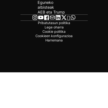
Eguneko
albisteak
AEB eta Trump
Pribatutasun politika
Lege oharra
Cookie politika
Cookieen konfigurazioa
Harremana