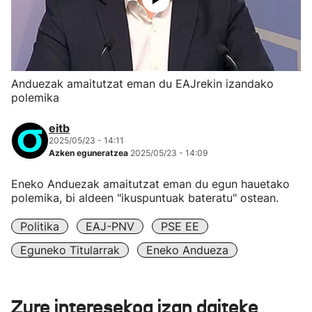
Anduezak amaitutzat eman du EAJrekin izandako
polemika
eitb
2025/05/23 - 14:11
Azken eguneratzea
2025/05/23 - 14:09
Eneko Anduezak amaitutzat eman du egun hauetako
polemika, bi aldeen "ikuspuntuak bateratu" ostean.
Politika
EAJ-PNV
PSE EE
Eguneko Titularrak
Eneko Andueza
Zure interesekoa izan daiteke