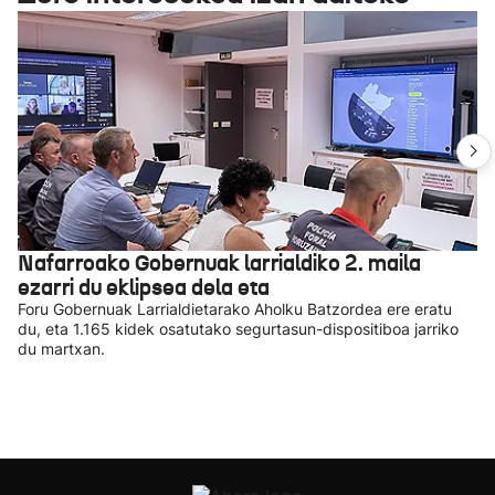
Nafarroako Gobernuak larrialdiko 2. maila
ezarri du eklipsea dela eta
Foru Gobernuak Larrialdietarako Aholku Batzordea ere eratu
du, eta 1.165 kidek osatutako segurtasun-dispositiboa jarriko
du martxan.