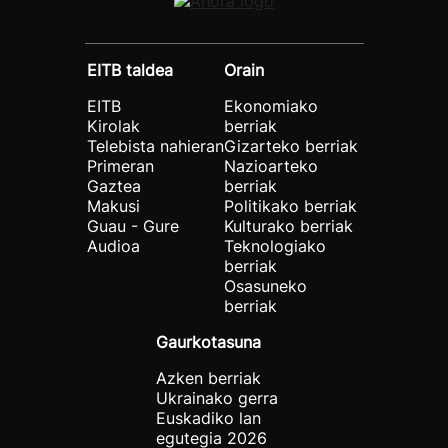
EITB taldea
Orain
EITB
Ekonomiako
Kirolak
berriak
Telebista nahieran
Gizarteko berriak
Primeran
Nazioarteko
Gaztea
berriak
Makusi
Politikako berriak
Guau - Gure
Kulturako berriak
Audioa
Teknologiako
berriak
Osasuneko
berriak
Gaurkotasuna
Azken berriak
Ukrainako gerra
Euskadiko lan
egutegia 2026