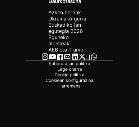
Gaurkotasuna
Azken berriak
Ukrainako gerra
Euskadiko lan
egutegia 2026
Eguneko
albisteak
AEB eta Trump
Pribatutasun politika
Lege oharra
Cookie politika
Cookieen konfigurazioa
Harremana