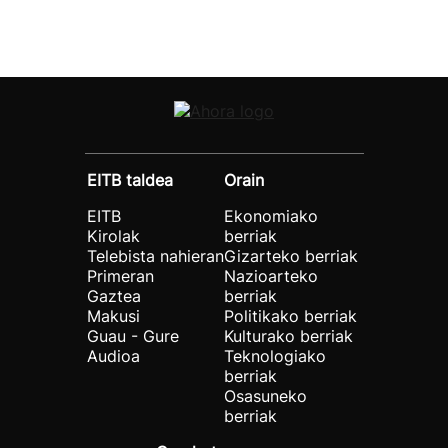
EITB taldea
Orain
EITB
Ekonomiako
Kirolak
berriak
Telebista nahieran
Gizarteko berriak
Primeran
Nazioarteko
Gaztea
berriak
Makusi
Politikako berriak
Guau - Gure
Kulturako berriak
Audioa
Teknologiako
berriak
Osasuneko
berriak