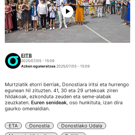
EITB
2025/07/05 - 15:09
Azken eguneratzea
2025/07/05 - 15:09
Murtziatik etorri berriak, Donostiara iritsi eta hurrengo
egunean hil zituzten. 41, 30 eta 29 urtekoak ziren
hildakoak, ezkonduta zeuden eta seme-alabak
zeuzkaten.
Euren senideak
, oso hunkituta, izan dira
gaurko omenaldian.
ETA
Donostia
Donostiako Udala