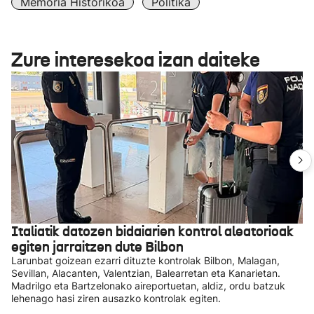
Memoria Historikoa
Politika
Zure interesekoa izan daiteke
Italiatik datozen bidaiarien kontrol aleatorioak
egiten jarraitzen dute Bilbon
Larunbat goizean ezarri dituzte kontrolak Bilbon, Malagan,
Sevillan, Alacanten, Valentzian, Balearretan eta Kanarietan.
Madrilgo eta Bartzelonako aireportuetan, aldiz, ordu batzuk
lehenago hasi ziren ausazko kontrolak egiten.