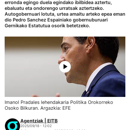
erronda egingo duela egindako ibilbidea aztertu,
ebaluatu eta ondorengo urratsak aztertzeko.
Autogobernuari lotuta, urtea amaitu arteko epea eman
dio Pedro Sanchez Espainiako gobernuburuari
Gernikako Estatutua osorik betetzeko.
Imanol Pradales lehendakaria Politika Orokorreko
Osoko Bilkuran. Argazkia: EFE
Agentziak | EITB
2025/09/18 - 12:02