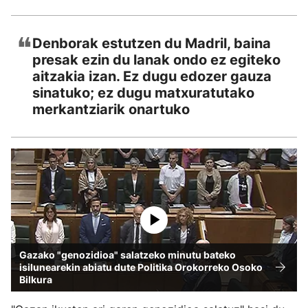
❝
Denborak estutzen du Madril, baina
presak ezin du lanak ondo ez egiteko
aitzakia izan. Ez dugu edozer gauza
sinatuko; ez dugu matxuratutako
merkantziarik onartuko
Gazako "genozidioa" salatzeko minutu bateko
isilunearekin abiatu dute Politika Orokorreko Osoko
Bilkura