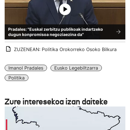
Pradales: "Euskal zerbitzu publikoak indartzeko
dugun konpromisoa negoziaezina da"
ZUZENEAN: Politika Orokorreko Osoko Bilkura
Imanol Pradales
Eusko Legebiltzarra
Politika
Zure interesekoa izan daiteke