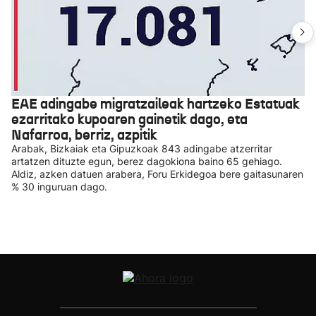
EAE adingabe migratzaileak hartzeko Estatuak
ezarritako kupoaren gainetik dago, eta
Nafarroa, berriz, azpitik
Arabak, Bizkaiak eta Gipuzkoak 843 adingabe atzerritar
artatzen dituzte egun, berez dagokiona baino 65 gehiago.
Aldiz, azken datuen arabera, Foru Erkidegoa bere gaitasunaren
% 30 inguruan dago.