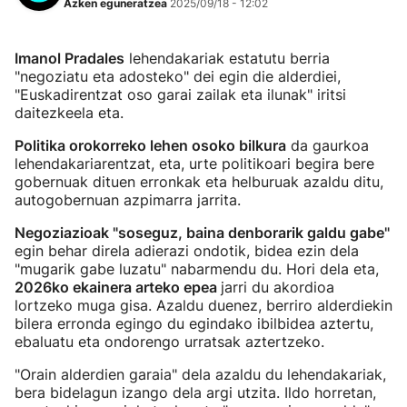
Azken eguneratzea
2025/09/18 - 12:02
Imanol Pradales
lehendakariak estatutu berria
"negoziatu eta adosteko" dei egin die alderdiei,
"Euskadirentzat oso garai zailak eta ilunak" iritsi
daitezkeela eta.
Politika orokorreko lehen osoko bilkura
da gaurkoa
lehendakariarentzat, eta, urte politikoari begira bere
gobernuak dituen erronkak eta helburuak azaldu ditu,
autogobernuan azpimarra jarrita.
Negoziazioak "soseguz, baina denborarik galdu gabe"
egin behar direla adierazi ondotik, bidea ezin dela
"mugarik gabe luzatu" nabarmendu du. Hori dela eta,
2026ko ekainera arteko epea
jarri du akordioa
lortzeko muga gisa. Azaldu duenez, berriro alderdiekin
bilera erronda egingo du egindako ibilbidea aztertu,
ebaluatu eta ondorengo urratsak aztertzeko.
"Orain alderdien garaia" dela azaldu du lehendakariak,
bera bidelagun izango dela argi utzita. Ildo horretan,