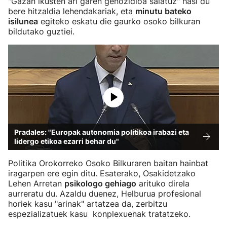
"Gazan ikusten ari garen genozidioa salatuz" hasi du
bere hitzaldia lehendakariak, eta
minutu bateko
isilunea
egiteko eskatu die gaurko osoko bilkuran
bildutako guztiei.
Pradales: "Europak autonomia politikoa irabazi eta
lidergo etikoa ezarri behar du"
Politika Orokorreko Osoko Bilkuraren baitan hainbat
iragarpen ere egin ditu. Esaterako, Osakidetzako
Lehen Arretan
psikologo gehiago
arituko direla
aurreratu du. Azaldu duenez, Helburua profesional
horiek kasu "arinak" artatzea da, zerbitzu
espezializatuek kasu konplexuenak tratatzeko.