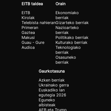
EITB taldea
Orain
EITB
Ekonomiako
Kirolak
berriak
Telebista nahieran
Gizarteko berriak
Primeran
Nazioarteko
Gaztea
berriak
Makusi
Politikako berriak
Guau - Gure
Kulturako berriak
Audioa
Teknologiako
berriak
Osasuneko
berriak
Gaurkotasuna
Azken berriak
Ukrainako gerra
Euskadiko lan
egutegia 2026
Eguneko
albisteak
AEB eta Trump