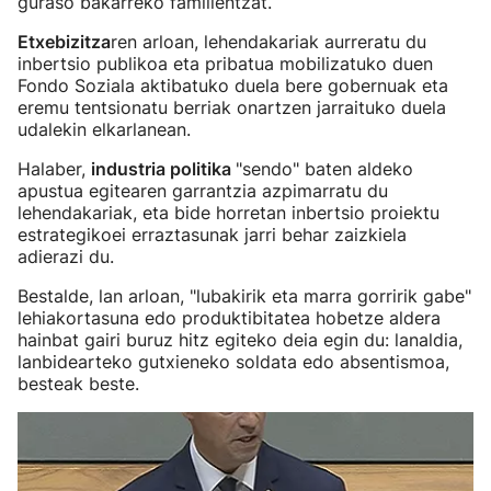
guraso bakarreko familientzat.
Etxebizitza
ren arloan, lehendakariak aurreratu du
inbertsio publikoa eta pribatua mobilizatuko duen
Fondo Soziala aktibatuko duela bere gobernuak eta
eremu tentsionatu berriak onartzen jarraituko duela
udalekin elkarlanean.
Halaber,
industria politika
"sendo" baten aldeko
apustua egitearen garrantzia azpimarratu du
lehendakariak, eta bide horretan inbertsio proiektu
estrategikoei erraztasunak jarri behar zaizkiela
adierazi du.
Bestalde, lan arloan, "lubakirik eta marra gorririk gabe"
lehiakortasuna edo produktibitatea hobetze aldera
hainbat gairi buruz hitz egiteko deia egin du: lanaldia,
lanbidearteko gutxieneko soldata edo absentismoa,
besteak beste.