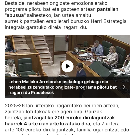
Bestalde, nerabeen ongizate emozionalerako
programa pilotu bat eta gazteen artean
pantailen
"abusua"
saihesteko, lan urtea amaitu
aurretik pantailen erabilerari buruzko Herri Estrategia
integrala garatuko direla iragarri du.
Lehen Mailako Arretarako psikologo gehiago eta
nerabeei zuzendutako ongizate-programa pilotu bat
iragarri du Pradalesek
2025-26 lan urterako iragarritako neurrien artean,
zaintzari lotutakoak ere ageri dira. Gauzak
horrela,
jaiotzagatiko 200 euroko dirulaguntzak
haurrek 4 urte izan arte luzatuko dira
, eta 7 urtera
arte 100 euroko dirulaguntzak, familia ugarientzat edo