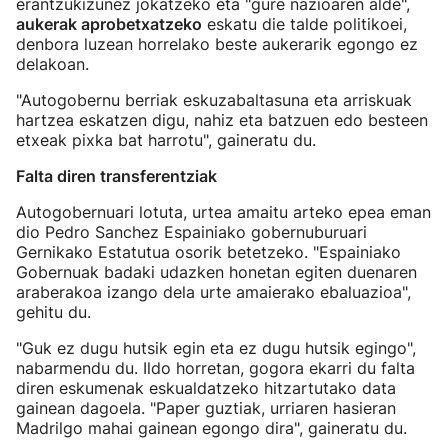
erantzukizunez jokatzeko eta "gure nazioaren alde",
aukerak aprobetxatzeko
eskatu die talde politikoei,
denbora luzean horrelako beste aukerarik egongo ez
delakoan.
"Autogobernu berriak eskuzabaltasuna eta arriskuak
hartzea eskatzen digu, nahiz eta batzuen edo besteen
etxeak pixka bat harrotu", gaineratu du.
Falta diren transferentziak
Autogobernuari lotuta, urtea amaitu arteko epea eman
dio Pedro Sanchez Espainiako gobernuburuari
Gernikako Estatutua osorik betetzeko. "Espainiako
Gobernuak badaki udazken honetan egiten duenaren
araberakoa izango dela urte amaierako ebaluazioa",
gehitu du.
"Guk ez dugu hutsik egin eta ez dugu hutsik egingo",
nabarmendu du. Ildo horretan, gogora ekarri du falta
diren eskumenak eskualdatzeko hitzartutako data
gainean dagoela. "Paper guztiak, urriaren hasieran
Madrilgo mahai gainean egongo dira", gaineratu du.