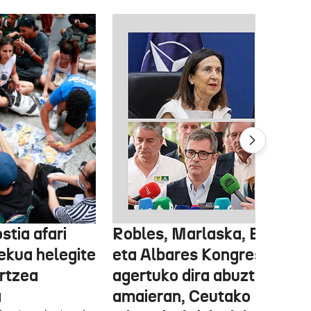
stia afari
Robles, Marlaska, Bolaños
ekua helegite
eta Albares Kongresuan
artzea
agertuko dira abuztuaren
a
amaieran, Ceutako