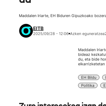
Maddalen Iriarte, EH Biduren Gipuzkoako bozeram
EITB
2025/09/28 - 12:06
Azken eguneratzea
Maddalen Iriar
bideaz kezkatuta
du, eta bide ho
elkarrizketetan 
EH Bildu
Politika
E
Zure interesekoa izan d