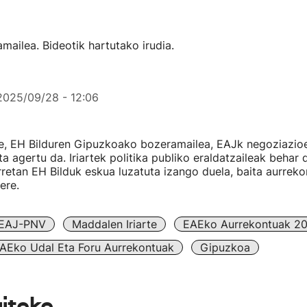
ailea. Bideotik hartutako irudia.
2025/09/28 - 12:06
te, EH Bilduren Gipuzkoako bozeramailea, EAJk negoziazio
 agertu da. Iriartek politika publiko eraldatzaileak behar d
rretan EH Bilduk eskua luzatuta izango duela, baita aurrek
ere.
EAJ-PNV
Maddalen Iriarte
EAEko Aurrekontuak 2
AEko Udal Eta Foru Aurrekontuak
Gipuzkoa
aiteke