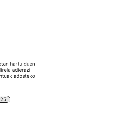
etan hartu duen
irela adierazi
ontuak adosteko
025