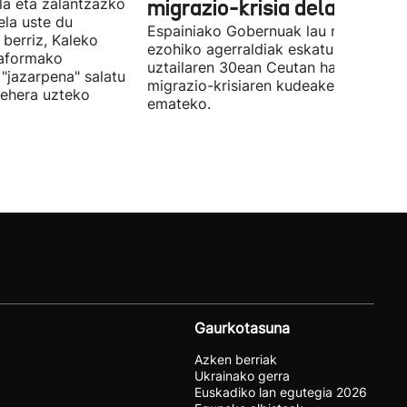
la eta zalantzazko
migrazio-krisia dela eta
uela uste du
Espainiako Gobernuak lau ministroen
 berriz, Kaleko
ezohiko agerraldiak eskatu ditu,
taformako
uztailaren 30ean Ceutan hasitako
"jazarpena" salatu
migrazio-krisiaren kudeaketaren berri
behera uzteko
emateko.
Gaurkotasuna
Azken berriak
Ukrainako gerra
Euskadiko lan egutegia 2026