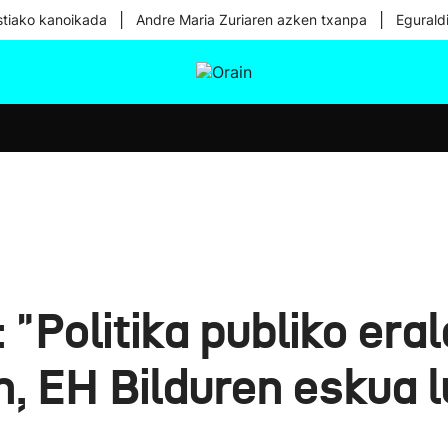
|
|
tiako kanoikada
Andre Maria Zuriaren azken txanpa
Egurald
tura
Ikusmiran
Egural
Osasuna
Teknologia
 "Politika publiko era
an, EH Bilduren eskua