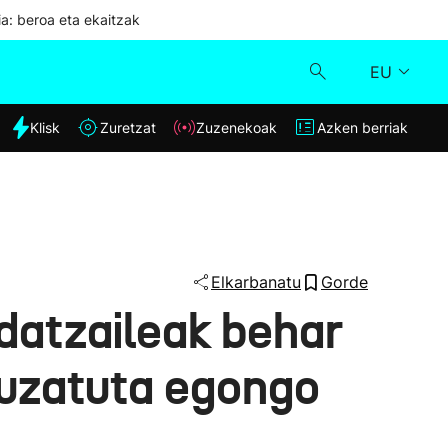
ia: beroa eta ekaitzak
EU
dia
Klisk
Zuretzat
Zuzenekoak
Azken berriak
Klisk
Zuzenekoak
Zuretzat
Elkarbanatu
Gorde
ldatzaileak behar
Azken berriak
 luzatuta egongo