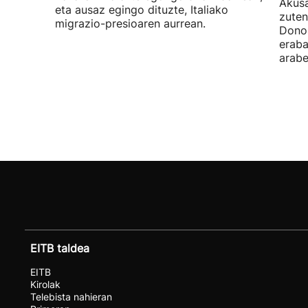
Akusa
eta ausaz egingo dituzte, Italiako
zuten
migrazio-presioaren aurrean.
Donos
eraba
arabe
EITB taldea
EITB
Kirolak
Telebista nahieran