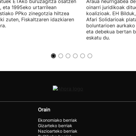
tuek ETAko buruzagitza osatzen
Araua neurrigabea de
, eta 1995eko urtarrilean
oinarri juridikoak dit
tiako PPko zinegotzia hiltzea
koalizioak. EH Bilduk,
ki zuten, Fiskaltzaren idazkiaren
Afari Solidarioak pla
ra.
boluntarioen aurkako 
eta debekua bertan 
eskatu du.
Orain
Ekonomiako berriak
Gizarteko berriak
Nazioarteko berriak