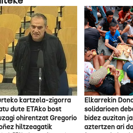
urteko kartzela-zigorra
Elkarrekin Dono
atu dute ETAko bost
solidarioen deb
uzagi ohirentzat Gregorio
bidez auzitan j
oñez hiltzeagatik
aztertzen ari d