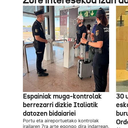
Espainiak muga-kontrolak
30 
berrezarri dizkie Italiatik
esk
datozen bidaiariei
bur
Portu eta aireportuetako kontrolak
Ord
irailaren 7ra arte egongo dira indarrean,