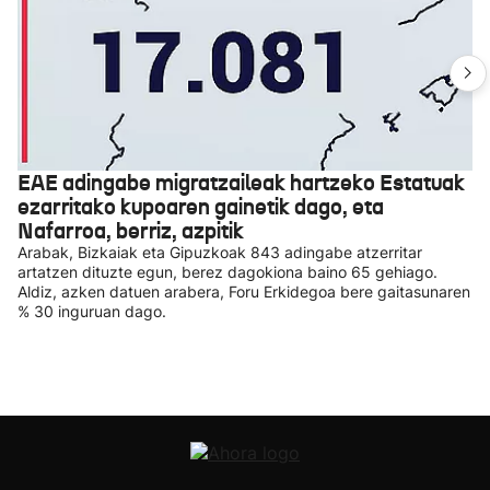
EAE adingabe migratzaileak hartzeko Estatuak
ezarritako kupoaren gainetik dago, eta
Nafarroa, berriz, azpitik
Arabak, Bizkaiak eta Gipuzkoak 843 adingabe atzerritar
artatzen dituzte egun, berez dagokiona baino 65 gehiago.
Aldiz, azken datuen arabera, Foru Erkidegoa bere gaitasunaren
% 30 inguruan dago.