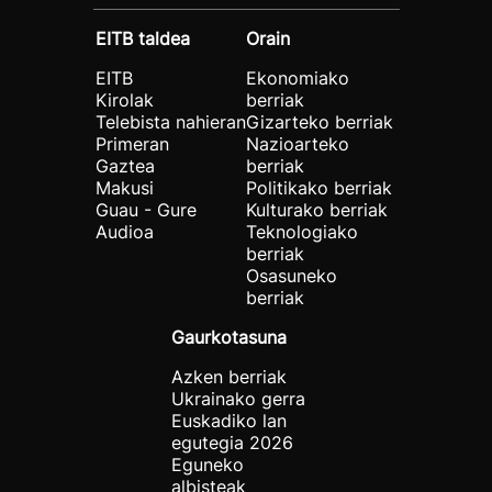
EITB taldea
Orain
EITB
Ekonomiako
Kirolak
berriak
Telebista nahieran
Gizarteko berriak
Primeran
Nazioarteko
Gaztea
berriak
Makusi
Politikako berriak
Guau - Gure
Kulturako berriak
Audioa
Teknologiako
berriak
Osasuneko
berriak
Gaurkotasuna
Azken berriak
Ukrainako gerra
Euskadiko lan
egutegia 2026
Eguneko
albisteak