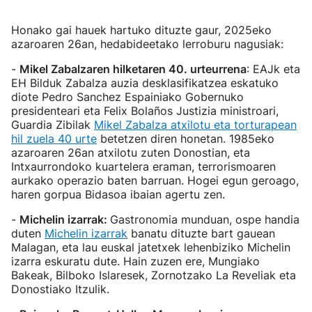
Honako gai hauek hartuko dituzte gaur, 2025eko
azaroaren 26an, hedabideetako lerroburu nagusiak:
-
Mikel Zabalzaren hilketaren 40. urteurrena
: EAJk eta
EH Bilduk Zabalza auzia desklasifikatzea eskatuko
diote Pedro Sanchez Espainiako Gobernuko
presidenteari eta Felix Bolaños Justizia ministroari,
Guardia Zibilak
Mikel Zabalza atxilotu eta torturapean
hil zuela 40 urte
betetzen diren honetan. 1985eko
azaroaren 26an atxilotu zuten Donostian, eta
Intxaurrondoko kuartelera eraman, terrorismoaren
aurkako operazio baten barruan. Hogei egun geroago,
haren gorpua Bidasoa ibaian agertu zen.
-
Michelin izarrak:
Gastronomia munduan, ospe handia
duten
Michelin izarrak
banatu dituzte bart gauean
Malagan, eta lau euskal jatetxek lehenbiziko Michelin
izarra eskuratu dute. Hain zuzen ere, Mungiako
Bakeak, Bilboko Islaresek, Zornotzako La Reveliak eta
Donostiako Itzulik.