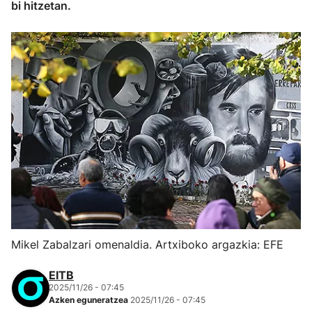
bi hitzetan.
Mikel Zabalzari omenaldia. Artxiboko argazkia: EFE
EITB
2025/11/26 - 07:45
Azken eguneratzea
2025/11/26 - 07:45