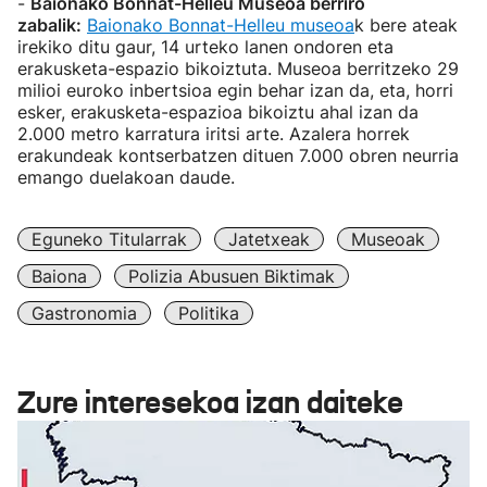
-
Baionako Bonnat-Helleu Museoa berriro
zabalik:
Baionako Bonnat-Helleu museoa
k bere ateak
irekiko ditu gaur, 14 urteko lanen ondoren eta
erakusketa-espazio bikoiztuta. Museoa berritzeko 29
milioi euroko inbertsioa egin behar izan da, eta, horri
esker, erakusketa-espazioa bikoiztu ahal izan da
2.000 metro karratura iritsi arte. Azalera horrek
erakundeak kontserbatzen dituen 7.000 obren neurria
emango duelakoan daude.
Eguneko Titularrak
Jatetxeak
Museoak
Baiona
Polizia Abusuen Biktimak
Gastronomia
Politika
Zure interesekoa izan daiteke