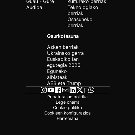
Guau - Gure
Kulturako berriak
Audioa
Teknologiako
berriak
Osasuneko
berriak
Gaurkotasuna
Azken berriak
Ukrainako gerra
Euskadiko lan
egutegia 2026
Eguneko
albisteak
AEB eta Trump
Pribatutasun politika
Lege oharra
Cookie politika
Cookieen konfigurazioa
Harremana