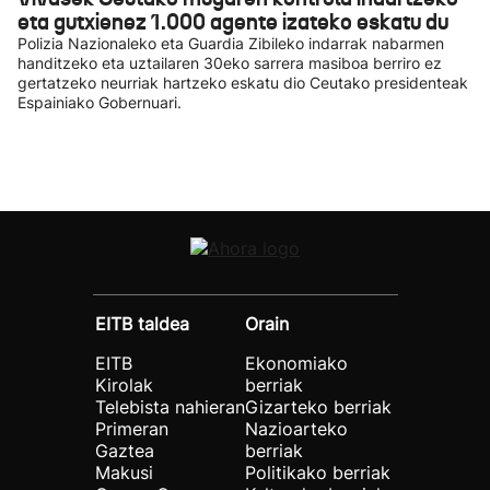
eta gutxienez 1.000 agente izateko eskatu du
Polizia Nazionaleko eta Guardia Zibileko indarrak nabarmen
handitzeko eta uztailaren 30eko sarrera masiboa berriro ez
gertatzeko neurriak hartzeko eskatu dio Ceutako presidenteak
Espainiako Gobernuari.
EITB taldea
Orain
EITB
Ekonomiako
Kirolak
berriak
Telebista nahieran
Gizarteko berriak
Primeran
Nazioarteko
Gaztea
berriak
Makusi
Politikako berriak