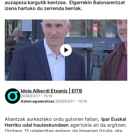
auzapeza kargutik kentzea. Elgarrekin Baionarentzat
izena hartuko du zerrenda berriak.
Idoia Alberdi Etxaniz | EITB
2026/03/17 - 15:19
Azken eguneratzea
2026/03/17 - 15:19
Aliantzak aurkezteko ordu gutxiren faltan,
Ipar Euskal
Herriko udal hauteskundeen
agertokia ari da argitzen.
Orotara, 11 udalerritan egingo da bigarren itzulia, eta,