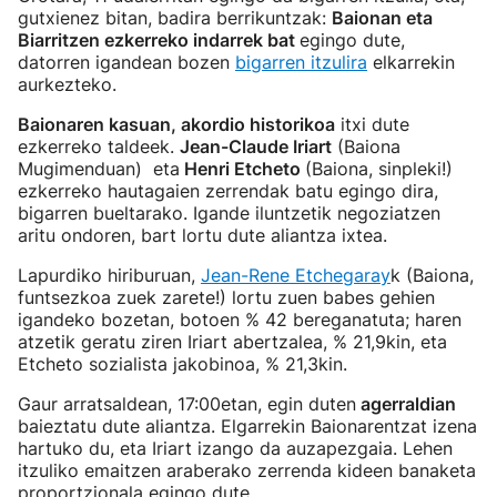
gutxienez bitan, badira berrikuntzak:
Baionan eta
Biarritzen ezkerreko indarrek bat
egingo dute,
datorren igandean bozen
bigarren itzulira
elkarrekin
aurkezteko.
Baionaren kasuan, akordio historikoa
itxi dute
ezkerreko taldeek.
Jean-Claude Iriart
(Baiona
Mugimenduan) eta
Henri Etcheto
(Baiona, sinpleki!)
ezkerreko hautagaien zerrendak batu egingo dira,
bigarren bueltarako. Igande iluntzetik negoziatzen
aritu ondoren, bart lortu dute aliantza ixtea.
Lapurdiko hiriburuan,
Jean-Rene Etchegaray
k (Baiona,
funtsezkoa zuek zarete!) lortu zuen babes gehien
igandeko bozetan, botoen % 42 bereganatuta; haren
atzetik geratu ziren Iriart abertzalea, % 21,9kin, eta
Etcheto sozialista jakobinoa, % 21,3kin.
Gaur arratsaldean, 17:00etan, egin duten
agerraldian
baieztatu dute aliantza. Elgarrekin Baionarentzat izena
hartuko du, eta Iriart izango da auzapezgaia. Lehen
itzuliko emaitzen araberako zerrenda kideen banaketa
proportzionala egingo dute.