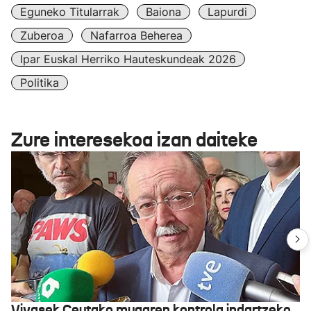
Eguneko Titularrak
Baiona
Lapurdi
Zuberoa
Nafarroa Beherea
Ipar Euskal Herriko Hauteskundeak 2026
Politika
Zure interesekoa izan daiteke
Vivasek Ceutako mugaren kontrola indartzeko