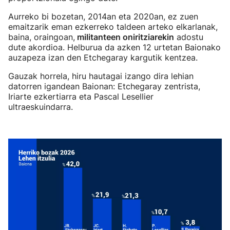
Aurreko bi bozetan, 2014an eta 2020an, ez zuen
emaitzarik eman ezkerreko taldeen arteko elkarlanak,
baina, oraingoan,
militanteen oniritziarekin
adostu
dute akordioa. Helburua da azken 12 urtetan Baionako
auzapeza izan den Etchegaray kargutik kentzea.
Gauzak horrela, hiru hautagai izango dira lehian
datorren igandean Baionan: Etchegaray zentrista,
Iriarte ezkertiarra eta Pascal Lesellier
ultraeskuindarra.