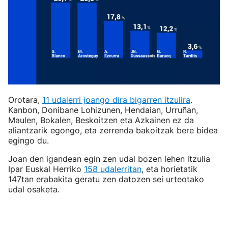
Orotara,
11 udalerri joango dira bigarren itzulira
.
Kanbon, Donibane Lohizunen, Hendaian, Urruñan,
Maulen, Bokalen, Beskoitzen eta Azkainen ez da
aliantzarik egongo, eta zerrenda bakoitzak bere bidea
egingo du.
Joan den igandean egin zen udal bozen lehen itzulia
Ipar Euskal Herriko
158 udalerritan
, eta horietatik
147tan erabakita geratu zen datozen sei urteotako
udal osaketa.