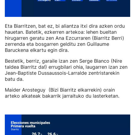
Eta Biarritzen, bat ez, bi aliantza itxi dira azken ordu
hauetan. Batetik, ezkerren artekoa: lehen bueltan
hirugarren geratu zen Ana Ezcurraren (Biarritz Berri)
zerrenda eta bosgarren gelditu zen Guillaume
Baruckena elkartu egin dira.
Bestetik, berriz, garaile izan zen Serge Blanco (Nire
taldea Biarritz da!) errugbilari ohia, laugarren izan zen
Jean-Baptiste Dussaussois-Larralde zentristarekin
batu da.
Maider Arosteguy (Bizi Biarritz elkarrekin) orain
arteko alkateak bakarrik jarraituko du lasterketan.