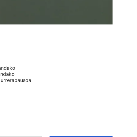
zandako
gindako
 aurrerapausoa