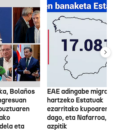
ka, Bolaños
EAE adingabe migratzailea
ngresuan
hartzeko Estatuak
abuztuaren
ezarritako kupoaren gainet
ako
dago, eta Nafarroa, berriz,
 dela eta
azpitik