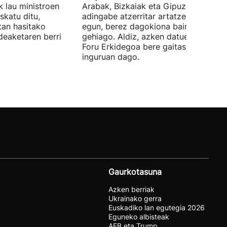
 lau ministroen
Arabak, Bizkaiak eta Gipuzkoak 843
skatu ditu,
adingabe atzerritar artatzen dituzte
tan hasitako
egun, berez dagokiona baino 65
deaketaren berri
gehiago. Aldiz, azken datuen arabera,
Foru Erkidegoa bere gaitasunaren % 
inguruan dago.
Gaurkotasuna
Azken berriak
Ukrainako gerra
Euskadiko lan egutegia 2026
Eguneko albisteak
AEB eta Trump