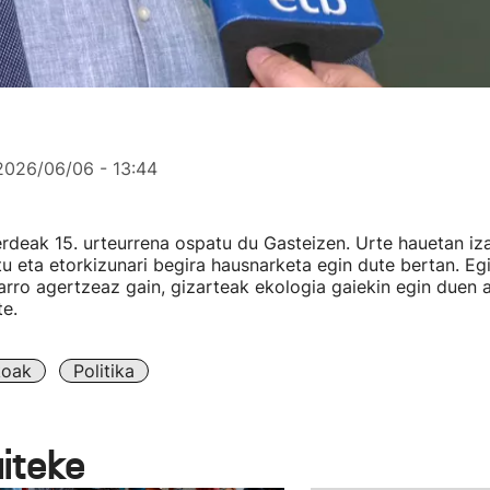
2026/06/06 - 13:44
rdeak 15. urteurrena ospatu du Gasteizen. Urte hauetan i
tu eta etorkizunari begira hausnarketa egin dute bertan. E
harro agertzeaz gain, gizarteak ekologia gaiekin egin duen
e.
koak
Politika
aiteke