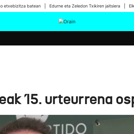
|
|
ko etxebizitza batean
Edurne eta Zeledon Txikiren jaitsiera
El
tura
Ikusmiran
Egural
Osasuna
Teknologia
eak 15. urteurrena o