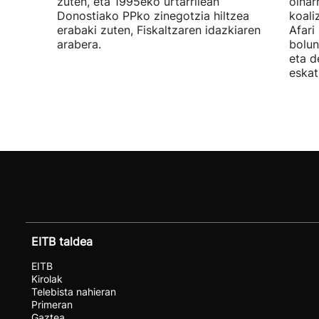
zuten, eta 1995eko urtarrilean
oinar
Donostiako PPko zinegotzia hiltzea
koali
erabaki zuten, Fiskaltzaren idazkiaren
Afari
arabera.
bolun
eta d
eskat
EITB taldea
EITB
Kirolak
Telebista nahieran
Primeran
Gaztea