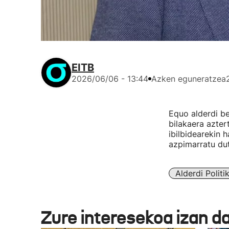
EITB
2026/06/06 - 13:44
Azken eguneratzea
Equo alderdi be
bilakaera azter
ibilbidearekin 
azpimarratu dut
Alderdi Politi
Zure interesekoa izan d