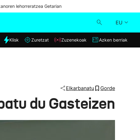
kanoren lehorreratzea Getarian
EU
dia
Klisk
Zuretzat
Zuzenekoak
Azken berriak
Klisk
Zuzenekoak
Zuretzat
Elkarbanatu
Gorde
spatu du Gasteizen
Azken berriak