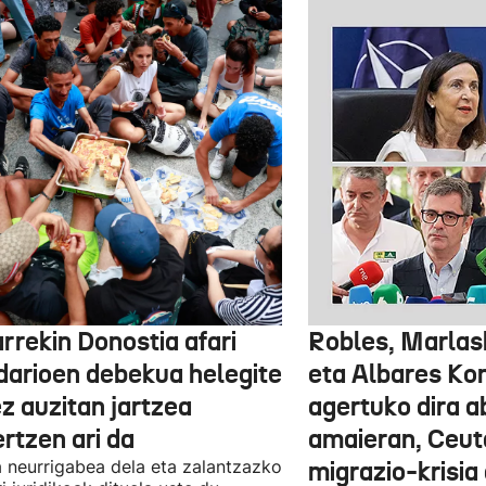
rrekin Donostia afari
Robles, Marlas
idarioen debekua helegite
eta Albares Ko
z auzitan jartzea
agertuko dira 
rtzen ari da
amaieran, Ceut
 neurrigabea dela eta zalantzazko
migrazio-krisia