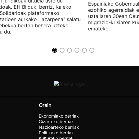
ri juridikoak dituela uste du
Espainiako Gobernuak
zioak. EH Bilduk, berriz, Kaleko
ezohiko agerraldiak e
 Solidarioak plataformako
uztailaren 30ean Ceu
tarioen aurkako "jazarpena" salatu
migrazio-krisiaren ku
ebekua bertan behera uzteko
emateko.
u du.
Orain
Ekonomiako berriak
Gizarteko berriak
Nazioarteko berriak
Politikako berriak
Kulturako berriak