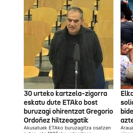
30 urteko kartzela-zigorra
Elka
eskatu dute ETAko bost
sol
buruzagi ohirentzat Gregorio
bide
Ordoñez hiltzeagatik
azte
Akusatuek ETAko buruzagitza osatzen
Araua