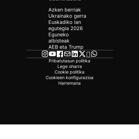
Azken berriak
Ukrainako gerra
Euskadiko lan
egutegia 2026
Eguneko
albisteak
AEB eta Trump
Pribatutasun politika
Lege oharra
Cookie politika
Cookieen konfigurazioa
Harremana