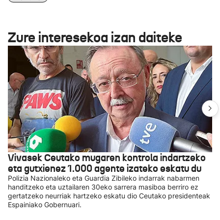
Zure interesekoa izan daiteke
Vivasek Ceutako mugaren kontrola indartzeko
eta gutxienez 1.000 agente izateko eskatu du
Polizia Nazionaleko eta Guardia Zibileko indarrak nabarmen
handitzeko eta uztailaren 30eko sarrera masiboa berriro ez
gertatzeko neurriak hartzeko eskatu dio Ceutako presidenteak
Espainiako Gobernuari.