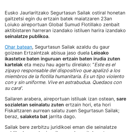
Eusko Jaurlaritzako Segurtasun Sailak ostiral honetan
gaitzetsi egin du ertzain batek maiatzaren 23an
Loiuko aireportuan Global Sumud Flotillako zenbait
aktibistaren harreran izandako istiluen harira izandako
seinalatze publikoa
.
Ohar batean
, Segurtasun Sailak azaldu du gaur
goizean Ertzaintzak abisua jaso duela
Leioako
ikastetxe baten inguruan
ertzain baten irudia zuten
kartelak
eta mezu hau agertu direlako: “
Este es el
zipayo responsable del dispositivo que apalizó a los
miembros de la flotilla humanitaria. Es un tipo violento
con y sin uniforme. Vive en astrabudua. Quedaos con
su cara
”.
Sailaren arabera, aireportuan istiluak izan ostean,
sare
sozialetan seinalatu zuten
ertzain hori, eta hori
Fiskaltzaren aurrean salatu zuen Segurtasun Sailak;
beraz,
salaketa bat
jarrita dago.
Sailak bere zerbitzu juridikoei eman die seinalatze