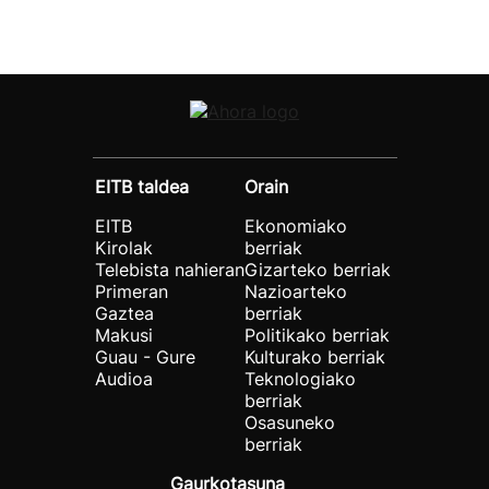
EITB taldea
Orain
EITB
Ekonomiako
Kirolak
berriak
Telebista nahieran
Gizarteko berriak
Primeran
Nazioarteko
Gaztea
berriak
Makusi
Politikako berriak
Guau - Gure
Kulturako berriak
Audioa
Teknologiako
berriak
Osasuneko
berriak
Gaurkotasuna