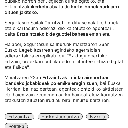
publiko horren beri, egileen aurka egiteko, eta
Ertzaintzak
ikerketa
abiatu du
kartel horiek nork jarri
dituen jakiteko.
Segurtasun Sailak "larritzat" jo ditu seinalatze horiek,
eta elkartasuna adierazi dio kaltetutako agenteari,
baita
Ertzaintzako kide guztiei babesa
eman ere.
Halaber, Segurtasun sailburuak maiatzaren 26an
Eusko Legebiltzarrean egindako agerraldian
adierazitakoa errepikatu du: "Ez dugu onartuko
ertzain, ordezkari publiko edo militanteen ehiza digital
eta fisikoa".
Maiatzaren 23an
Ertzaintzak Loiuko aireportuan
izandako jokabideak polemika eragin zuen
, bai Euskal
Herrian, bai nazioartean, agenteak ontzidiko aktibisten
eta haien zain zeudenen aurka hainbat aldiz kargatzen
erakusten zituzten irudiak biral bihurtu baitziren.
Ertzaintza
Eusko Jaurlaritza
Bizkaia
Politika