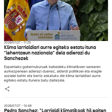
2026/07/27 - 11:25
Klima larrialdiari aurre egiteko estatu ituna
"lehentasun nazionala" dela adierazi du
Sanchezek
Espainiako gobernuburuak babesleku klimatikoen sarearen
aurkezpenean adierazi duenez, alderdi politikoei eta eragile
sozialei behin eta berriz eskatuko die klima larrialdiari aurre
egiteko estatu itunera batu daitezela.
2026/07/27 - 10:48
Pedro Sanchez: "Larrialdi klimatikoak hil egiten