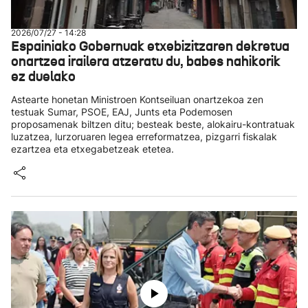
2026/07/27 - 14:28
Espainiako Gobernuak etxebizitzaren dekretua
onartzea irailera atzeratu du, babes nahikorik
ez duelako
Astearte honetan Ministroen Kontseiluan onartzekoa zen
testuak Sumar, PSOE, EAJ, Junts eta Podemosen
proposamenak biltzen ditu; besteak beste, alokairu-kontratuak
luzatzea, lurzoruaren legea erreformatzea, pizgarri fiskalak
ezartzea eta etxegabetzeak etetea.