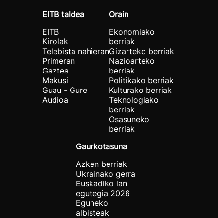
EITB taldea
Orain
EITB
Ekonomiako
Kirolak
berriak
Telebista nahieran
Gizarteko berriak
Primeran
Nazioarteko
Gaztea
berriak
Makusi
Politikako berriak
Guau - Gure
Kulturako berriak
Audioa
Teknologiako
berriak
Osasuneko
berriak
Gaurkotasuna
Azken berriak
Ukrainako gerra
Euskadiko lan
egutegia 2026
Eguneko
albisteak