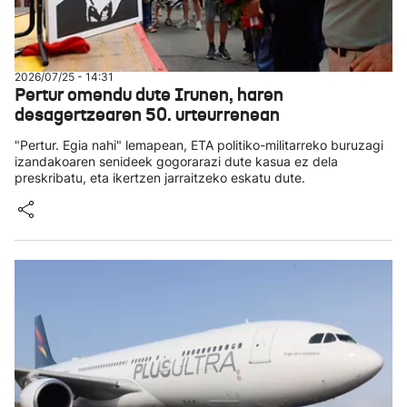
2026/07/25 - 14:31
Pertur omendu dute Irunen, haren
desagertzearen 50. urteurrenean
"Pertur. Egia nahi" lemapean, ETA politiko-militarreko buruzagi
izandakoaren senideek gogorarazi dute kasua ez dela
preskribatu, eta ikertzen jarraitzeko eskatu dute.