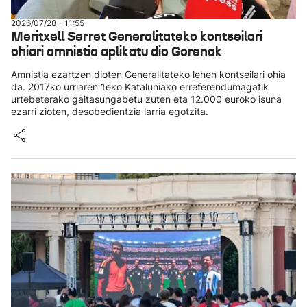
2026/07/28 - 11:55
Meritxell Serret Generalitateko kontseilari
ohiari amnistia aplikatu dio Gorenak
Amnistia ezartzen dioten Generalitateko lehen kontseilari ohia
da. 2017ko urriaren 1eko Kataluniako erreferendumagatik
urtebeterako gaitasungabetu zuten eta 12.000 euroko isuna
ezarri zioten, desobedientzia larria egotzita.