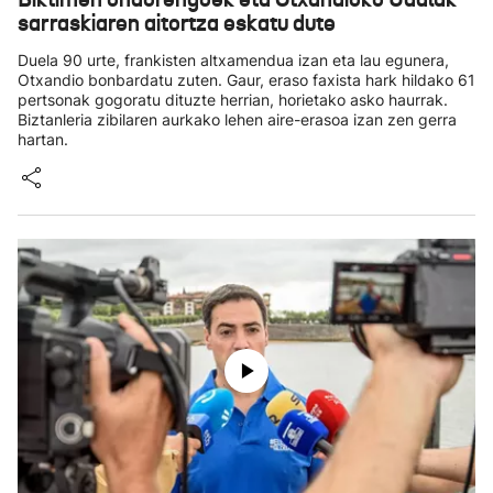
sarraskiaren aitortza eskatu dute
Duela 90 urte, frankisten altxamendua izan eta lau egunera,
Otxandio bonbardatu zuten. Gaur, eraso faxista hark hildako 61
pertsonak gogoratu dituzte herrian, horietako asko haurrak.
Biztanleria zibilaren aurkako lehen aire-erasoa izan zen gerra
hartan.