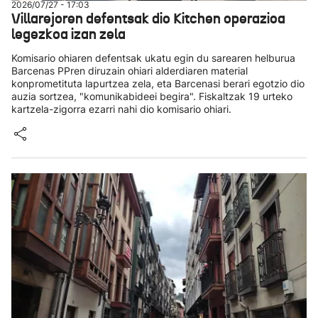
2026/07/27 - 17:03
Villarejoren defentsak dio Kitchen operazioa
legezkoa izan zela
Komisario ohiaren defentsak ukatu egin du sarearen helburua
Barcenas PPren diruzain ohiari alderdiaren material
konprometituta lapurtzea zela, eta Barcenasi berari egotzio dio
auzia sortzea, "komunikabideei begira". Fiskaltzak 19 urteko
kartzela-zigorra ezarri nahi dio komisario ohiari.