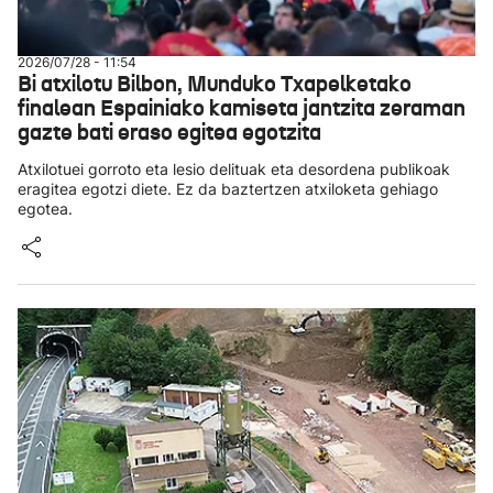
2026/07/28 - 11:54
Bi atxilotu Bilbon, Munduko Txapelketako
finalean Espainiako kamiseta jantzita zeraman
gazte bati eraso egitea egotzita
Atxilotuei gorroto eta lesio delituak eta desordena publikoak
eragitea egotzi diete. Ez da baztertzen atxiloketa gehiago
egotea.