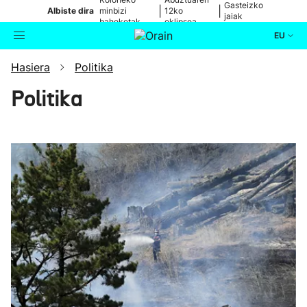
Gasteizko
|
|
Albiste dira
minbizi
12ko
jaiak
baheketak
eklipsea
EU
Hasiera
Politika
Aktualitatea
Bilatzailea
Politika
Politika
Kultura
Ikusmiran
Eguraldia