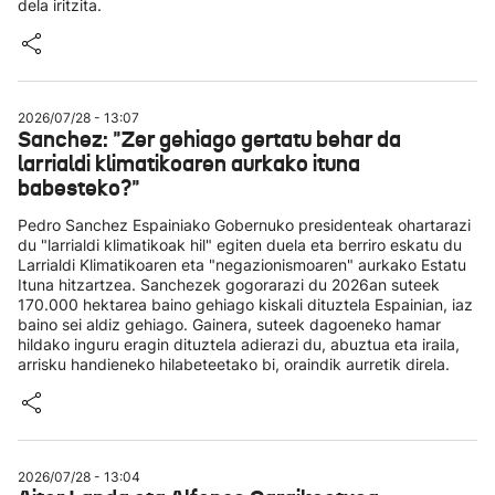
dela iritzita.
2026/07/28 - 13:07
Sanchez: "Zer gehiago gertatu behar da
larrialdi klimatikoaren aurkako ituna
babesteko?"
Pedro Sanchez Espainiako Gobernuko presidenteak ohartarazi
du "larrialdi klimatikoak hil" egiten duela eta berriro eskatu du
Larrialdi Klimatikoaren eta "negazionismoaren" aurkako Estatu
Ituna hitzartzea. Sanchezek gogorarazi du 2026an suteek
170.000 hektarea baino gehiago kiskali dituztela Espainian, iaz
baino sei aldiz gehiago. Gainera, suteek dagoeneko hamar
hildako inguru eragin dituztela adierazi du, abuztua eta iraila,
arrisku handieneko hilabeteetako bi, oraindik aurretik direla.
2026/07/28 - 13:04