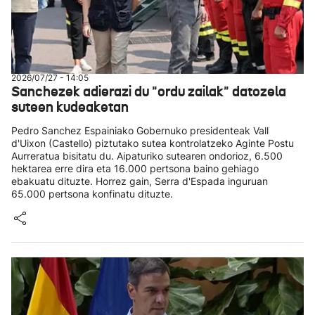
2026/07/27 - 14:05
Sanchezek adierazi du "ordu zailak" datozela
suteen kudeaketan
Pedro Sanchez Espainiako Gobernuko presidenteak Vall
d'Uixon (Castello) piztutako sutea kontrolatzeko Aginte Postu
Aurreratua bisitatu du. Aipaturiko sutearen ondorioz, 6.500
hektarea erre dira eta 16.000 pertsona baino gehiago
ebakuatu dituzte. Horrez gain, Serra d'Espada inguruan
65.000 pertsona konfinatu dituzte.