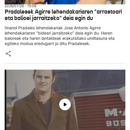
2026/07/26 - 15:06
Pradalesek Agirre lehendakariaren "arrastoari
eta balioei jarraitzeko" deia egin du
Imanol Pradales lehendakariak Jose Antonio Agirre
lehendakariaren "bideari jarraitzeko" deia egin du. Haren
baloreak eta haren lantaldeak erakutsitako umiltasuna eta
egiteko modua eredugarri jo ditu Pradalesek.