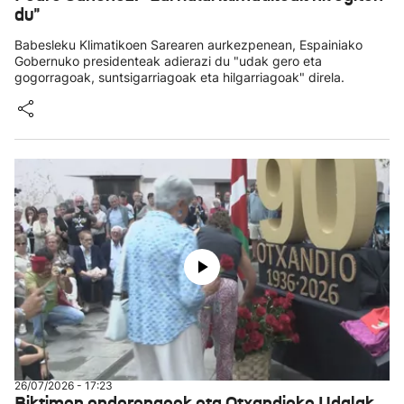
du"
Babesleku Klimatikoen Sarearen aurkezpenean, Espainiako
Gobernuko presidenteak adierazi du "udak gero eta
gogorragoak, suntsigarriagoak eta hilgarriagoak" direla.
26/07/2026 - 17:23
Biktimen ondorengoek eta Otxandioko Udalak