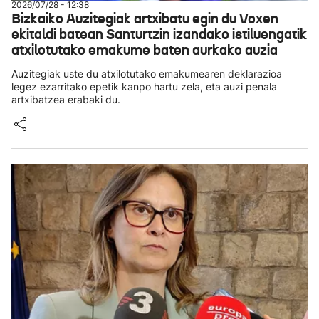
2026/07/28 - 12:38
Bizkaiko Auzitegiak artxibatu egin du Voxen
ekitaldi batean Santurtzin izandako istiluengatik
atxilotutako emakume baten aurkako auzia
Auzitegiak uste du atxilotutako emakumearen deklarazioa
legez ezarritako epetik kanpo hartu zela, eta auzi penala
artxibatzea erabaki du.