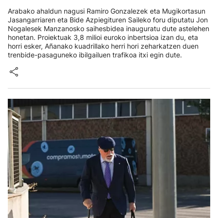
Arabako ahaldun nagusi Ramiro Gonzalezek eta Mugikortasun
Jasangarriaren eta Bide Azpiegituren Saileko foru diputatu Jon
Nogalesek Manzanosko saihesbidea inauguratu dute astelehen
honetan. Proiektuak 3,8 milioi euroko inbertsioa izan du, eta
horri esker, Añanako kuadrillako herri hori zeharkatzen duen
trenbide-pasaguneko ibilgailuen trafikoa itxi egin dute.