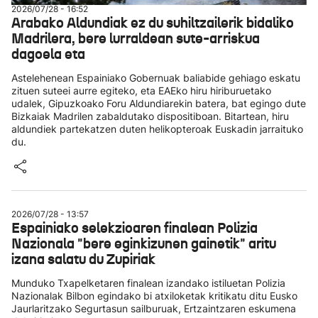
2026/07/28 - 16:52
Arabako Aldundiak ez du suhiltzailerik bidaliko
Madrilera, bere lurraldean sute-arriskua
dagoela eta
Astelehenean Espainiako Gobernuak baliabide gehiago eskatu
zituen suteei aurre egiteko, eta EAEko hiru hiriburuetako
udalek, Gipuzkoako Foru Aldundiarekin batera, bat egingo dute
Bizkaiak Madrilen zabaldutako dispositiboan. Bitartean, hiru
aldundiek partekatzen duten helikopteroak Euskadin jarraituko
du.
2026/07/28 - 13:57
Espainiako selekzioaren finalean Polizia
Nazionala "bere eginkizunen gainetik" aritu
izana salatu du Zupiriak
Munduko Txapelketaren finalean izandako istiluetan Polizia
Nazionalak Bilbon egindako bi atxiloketak kritikatu ditu Eusko
Jaurlaritzako Segurtasun sailburuak, Ertzaintzaren eskumena