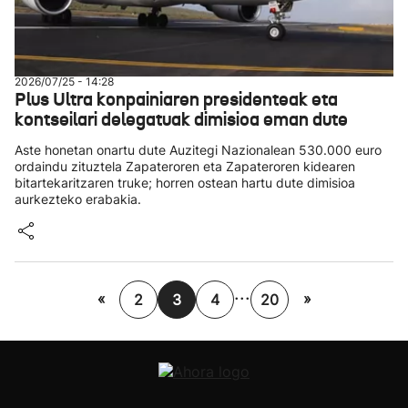
2026/07/25 - 14:28
Plus Ultra konpainiaren presidenteak eta
kontseilari delegatuak dimisioa eman dute
Aste honetan onartu dute Auzitegi Nazionalean 530.000 euro
ordaindu zituztela Zapateroren eta Zapateroren kidearen
bitartekaritzaren truke; horren ostean hartu dute dimisioa
aurkezteko erabakia.
...
«
»
2
3
4
20