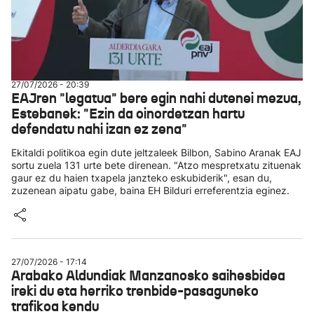
27/07/2026 - 20:39
EAJren "legatua" bere egin nahi dutenei mezua,
Estebanek: "Ezin da oinordetzan hartu
defendatu nahi izan ez zena"
Ekitaldi politikoa egin dute jeltzaleek Bilbon, Sabino Aranak EAJ
sortu zuela 131 urte bete direnean. "Atzo mespretxatu zituenak
gaur ez du haien txapela janzteko eskubiderik", esan du,
zuzenean aipatu gabe, baina EH Bilduri erreferentzia eginez.
27/07/2026 - 17:14
Arabako Aldundiak Manzanosko saihesbidea
ireki du eta herriko trenbide-pasaguneko
trafikoa kendu