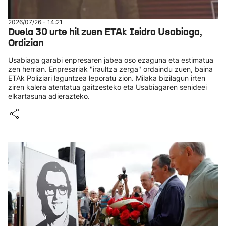
2026/07/26 - 14:21
Duela 30 urte hil zuen ETAk Isidro Usabiaga,
Ordizian
Usabiaga garabi enpresaren jabea oso ezaguna eta estimatua
zen herrian. Enpresariak "iraultza zerga" ordaindu zuen, baina
ETAk Poliziari laguntzea leporatu zion. Milaka bizilagun irten
ziren kalera atentatua gaitzesteko eta Usabiagaren senideei
elkartasuna adierazteko.