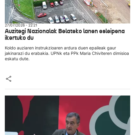
27/07/2026 - 22:21
Auzitegi Nazionalak Belateko lanen esleipena
ikertuko du
Koldo auziaren instrukzioaren ardura duen epaileak gaur
jakinarazi du erabakia. UPNk eta PPk Maria Chiviteren dimisioa
eskatu dute.