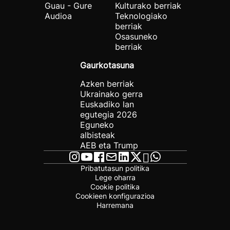
Guau - Gure
Kulturako berriak
Audioa
Teknologiako
berriak
Osasuneko
berriak
Gaurkotasuna
Azken berriak
Ukrainako gerra
Euskadiko lan
egutegia 2026
Eguneko
albisteak
AEB eta Trump
Pribatutasun politika
Lege oharra
Cookie politika
Cookieen konfigurazioa
Harremana