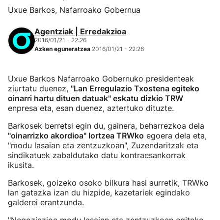
Uxue Barkos, Nafarroako Gobernua
Agentziak | Erredakzioa
2016/01/21 - 22:26
Azken eguneratzea
2016/01/21 - 22:26
Uxue Barkos Nafarroako Gobernuko presidenteak
ziurtatu duenez,
"Lan Erregulazio Txostena egiteko
oinarri hartu dituen datuak" eskatu dizkio TRW
enpresa eta, esan duenez, aztertuko dituzte.
Barkosek berretsi egin du, gainera, beharrezkoa dela
"oinarrizko akordioa" lortzea TRWko
egoera dela eta,
"modu lasaian eta zentzuzkoan", Zuzendaritzak eta
sindikatuek zabaldutako datu kontraesankorrak
ikusita.
Barkosek, goizeko osoko bilkura hasi aurretik, TRWko
lan gatazka izan du hizpide, kazetariek egindako
galderei erantzunda.