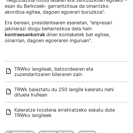
"Negoziazioa modu lasaian eta zentzuzkoan egiteko -
esan du Barkosek- garrantzitsua da oinarrizko
akordioa egitea, dagoen egoerari buruzkoa".
Era berean, presidentearen esanetan, "enpresari
jakinarazi diogu beharrezkoa dela hain
kontraesankorrak
diren kontaketek bat egitea,
oinarrian, dagoen egoeraren inguruan".
TRWko langileak, batzordearen eta
zuzendaritzaren bileraren zain
TRWk baieztatu du 250 langile kaleratu nahi
dituela Iruñean
Kaleratze txostena erretiratzeko eskatu dute
TRWko langileek