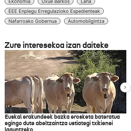
Ekonomia
Uxue Barkos
Lana
EEE Enplegu Erregulazioko Espedienteak
Nafarroako Gobernua
Automobilgintza
Zure interesekoa izan daiteke
Euskal erakundeek bazka erosketa bateratua
egingo dute abeltzaintza ustiategi txikienei
laguntzeko