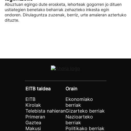
Abuztuan egingo dute erosketa, lehorteak gogorren jo dituen
ustiategien benetako beharrak zehazteko inkesta egin
ondoren. Dirulaguntza zuzenak, berriz, urte amaieran aztertuko
dituzte.
EITB taldea
Orain
EITB
Ekonomiako
Kirolak
berriak
Telebista nahieran
Gizarteko berriak
Primeran
Nazioarteko
Gaztea
berriak
Makusi
Politikako berriak