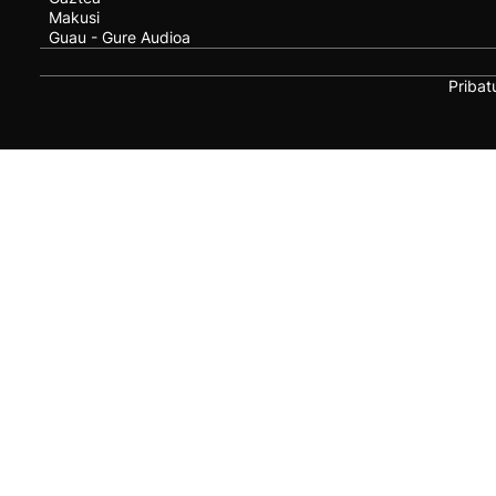
Makusi
Guau - Gure Audioa
Pribat