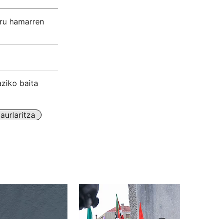
iru hamarren
ziko baita
aurlaritza