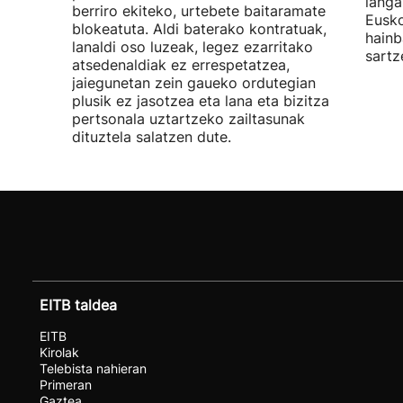
langa
berriro ekiteko, urtebete baitaramate
Eusko
blokeatuta. Aldi baterako kontratuak,
hainb
lanaldi oso luzeak, legez ezarritako
sartz
atsedenaldiak ez errespetatzea,
jaiegunetan zein gaueko ordutegian
plusik ez jasotzea eta lana eta bizitza
pertsonala uztartzeko zailtasunak
dituztela salatzen dute.
EITB taldea
EITB
Kirolak
Telebista nahieran
Primeran
Gaztea