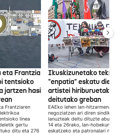
 eta Frantzia
Ikuskizunetako teknikariek
oi tentsioko
"enpatia" eskatu diete
a jartzen hasi
artistei hiriburuetako jaiet
rean
deitutako greban
ta Frantziaren
EAEko lehen lan-hitzarmena
lektrikoa
negoziatzen ari diren sindikatuek
ntsioko linea
lanuzteak deitu dituzte abuztuaren 5,
eletik gertu
14 eta 26rako, lan-hobekuntzak
tuko ditu eta 276
eskatzeko eta patronalari negoziazio