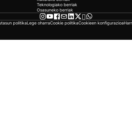
Teknologiako berriak
Osasuneko berriak
utasun politika
Lege oharra
Cookie politika
Cookieen konfigurazioa
Har