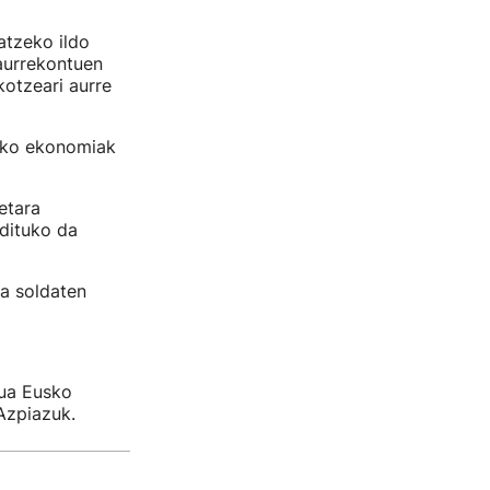
atzeko ildo
aurrekontuen
kotzeari aurre
uko ekonomiak
etara
ldituko da
na soldaten
tua Eusko
Azpiazuk.