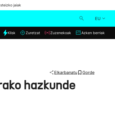
steizko jaiak
EU
dia
Klisk
Zuretzat
Zuzenekoak
Azken berriak
Klisk
Zuzenekoak
Zuretzat
Elkarbanatu
Gorde
8rako hazkunde
Azken berriak