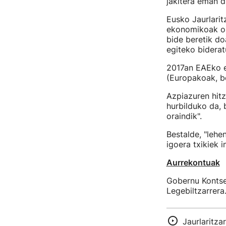
jakitera eman 
Eusko Jaurlari
ekonomikoak on
bide beretik do
egiteko biderat
2017an EAEko e
(Europakoak, be
Azpiazuren hit
hurbilduko da, 
oraindik".
Bestalde, "lehe
igoera txikiek i
Aurrekontuak
Gobernu Kontse
Legebiltzarrera
Jaurlaritza