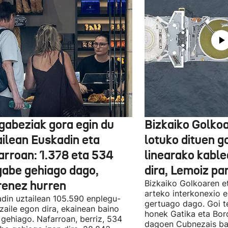
gabeziak gora egin du
Bizkaiko Golkoa
ailean Euskadin eta
lotuko dituen g
arroan: 1.378 eta 534
linearako kable
gabe gehiago dago,
dira, Lemoiz pa
renez hurren
Bizkaiko Golkoaren e
arteko interkonexio e
din uztailean 105.590 enplegu-
gertuago dago. Goi te
zaile egon dira, ekainean baino
honek Gatika eta Bord
 gehiago. Nafarroan, berriz, 534
dagoen Cubnezais ba