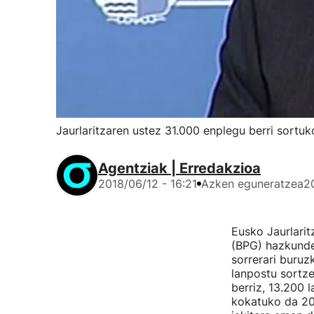
Jaurlaritzaren ustez 31.000 enplegu berri sortuk
Agentziak | Erredakzioa
2018/06/12 - 16:21
Azken eguneratzea
2
Eusko Jaurlarit
(BPG) hazkunde
sorrerari buruz
lanpostu sortze
berriz, 13.200 
kokatuko da 20