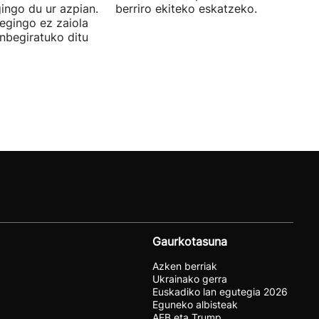
ingo du ur azpian.
berriro ekiteko eskatzeko.
 egingo ez zaiola
inbegiratuko ditu
Gaurkotasuna
Azken berriak
Ukrainako gerra
Euskadiko lan egutegia 2026
Eguneko albisteak
AEB eta Trump