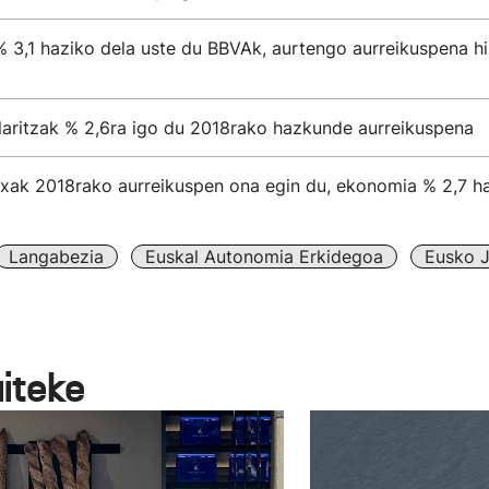
 3,1 haziko dela uste du BBVAk, aurtengo aurreikuspena h
laritzak % 2,6ra igo du 2018rako hazkunde aurreikuspena
txak 2018rako aurreikuspen ona egin du, ekonomia % 2,7 ha
Langabezia
Euskal Autonomia Erkidegoa
Eusko J
aiteke