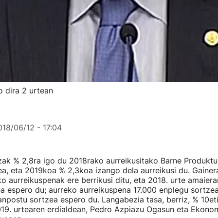
o dira 2 urtean
018/06/12 - 17:04
zak % 2,8ra igo du 2018rako aurreikusitako Barne Produkt
a, eta 2019koa % 2,3koa izango dela aurreikusi du. Gainer
ko aurreikuspenak ere berrikusi ditu, eta 2018. urte amaier
a espero du; aurreko aurreikuspena 17.000 enplegu sortzea
lanpostu sortzea espero du. Langabezia tasa, berriz, % 10et
19. urtearen erdialdean, Pedro Azpiazu Ogasun eta Ekonom