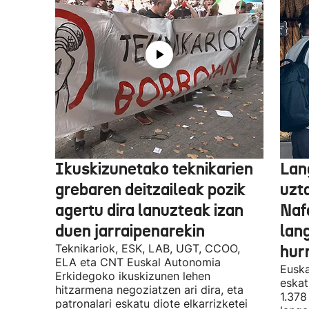
Ikuskizunetako teknikarien
Lan
grebaren deitzaileak pozik
uzt
agertu dira lanuzteak izan
Naf
duen jarraipenarekin
lan
Teknikariok, ESK, LAB, UGT, CCOO,
hur
ELA eta CNT Euskal Autonomia
Euska
Erkidegoko ikuskizunen lehen
eskat
hitzarmena negoziatzen ari dira, eta
1.378
patronalari eskatu diote elkarrizketei