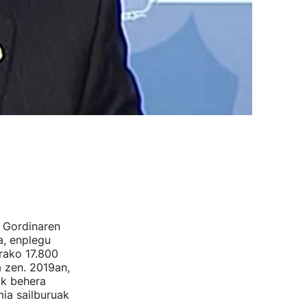
u Gordinaren
a, enplegu
arako 17.800
 zen. 2019an,
ik behera
ia sailburuak