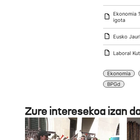
Ekonomia %
igota
Eusko Jaur
Laboral Ku
Ekonomia
BPGd
Zure interesekoa izan d