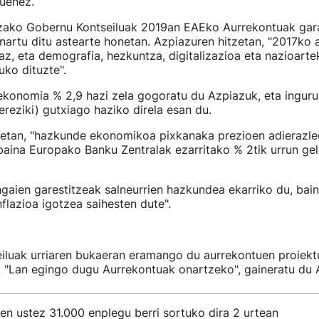
duenez.
tzako Gobernu Kontseiluak 2019an EAEko Aurrekontuak gar
artu ditu astearte honetan. Azpiazuren hitzetan, "2017ko 
az, eta demografia, hezkuntza, digitalizazioa eta nazioarte
uko dituzte".
konomia % 2,9 hazi zela gogoratu du Azpiazuk, eta ingur
reziki) gutxiago haziko direla esan du.
zetan, "hazkunde ekonomikoa pixkanaka prezioen adierazle
baina Europako Banku Zentralak ezarritako % 2tik urrun ge
ngaien garestitzeak salneurrien hazkundea ekarriko du, bai
nflazioa igotzea saihesten dute".
iluak urriaren bukaeran eramango du aurrekontuen proiek
. "Lan egingo dugu Aurrekontuak onartzeko", gaineratu du 
ren ustez 31.000 enplegu berri sortuko dira 2 urtean