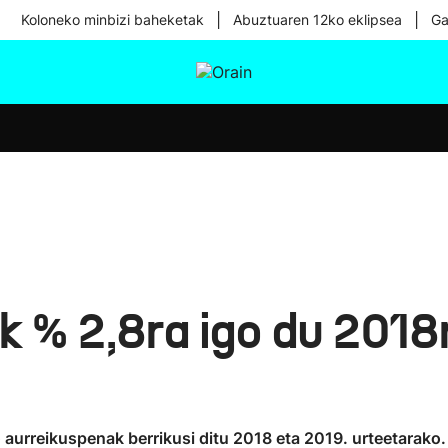
|
|
Koloneko minbizi baheketak
Abuztuaren 12ko eklipsea
Ga
tura
Ikusmiran
Egural
Osasuna
Teknologia
ak % 2,8ra igo du 201
urreikuspenak berrikusi ditu 2018 eta 2019. urteetarako.