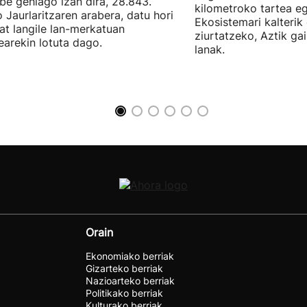
be gehiago izan dira, 28.843.
kilometroko tartea eg
 Jaurlaritzaren arabera, datu hori
Ekosistemari kalterik
at langile lan-merkatuan
ziurtatzeko, Aztik ga
earekin lotuta dago.
lanak.
Orain
Ekonomiako berriak
Gizarteko berriak
Nazioarteko berriak
Politikako berriak
Kulturako berriak