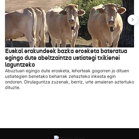
Euskal erakundeek bazka erosketa bateratua
egingo dute abeltzaintza ustiategi txikienei
laguntzeko
Abuztuan egingo dute erosketa, lehorteak gogorren jo dituen
ustiategien benetako beharrak zehazteko inkesta egin
ondoren. Dirulaguntza zuzenak, berriz, urte amaieran aztertuko
dituzte.