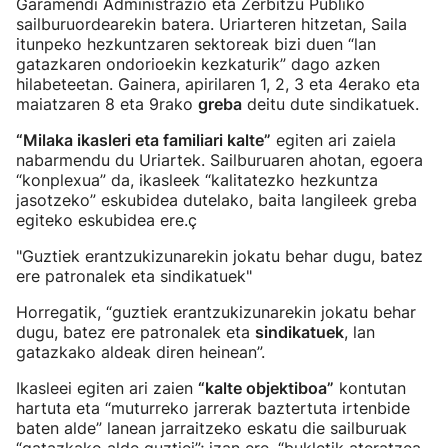
Garamendi Administrazio eta Zerbitzu Publiko
sailburuordearekin batera. Uriarteren hitzetan, Saila
itunpeko hezkuntzaren sektoreak bizi duen “lan
gatazkaren ondorioekin kezkaturik” dago azken
hilabeteetan. Gainera, apirilaren 1, 2, 3 eta 4erako eta
maiatzaren 8 eta 9rako
greba
deitu dute sindikatuek.
“Milaka ikasleri eta familiari kalte”
egiten ari zaiela
nabarmendu du Uriartek. Sailburuaren ahotan, egoera
“konplexua” da, ikasleek “kalitatezko hezkuntza
jasotzeko” eskubidea dutelako, baita langileek greba
egiteko eskubidea ere.ç
"Guztiek erantzukizunarekin jokatu behar dugu, batez
ere patronalek eta sindikatuek"
Horregatik, “guztiek erantzukizunarekin jokatu behar
dugu, batez ere patronalek eta
sindikatuek
, lan
gatazkako aldeak diren heinean”.
Ikasleei egiten ari zaien
“kalte objektiboa”
kontutan
hartuta eta “muturreko jarrerak baztertuta irtenbide
baten alde” lanean jarraitzeko eskatu die sailburuak