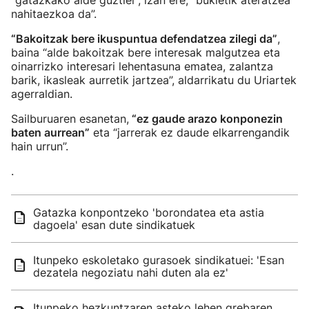
“gatazkako alde guztiei”; izan ere, “bukletik ateratzea
nahitaezkoa da”.
“Bakoitzak bere ikuspuntua defendatzea zilegi da”
,
baina “alde bakoitzak bere interesak malgutzea eta
oinarrizko interesari lehentasuna ematea, zalantza
barik, ikasleak aurretik jartzea”, aldarrikatu du Uriartek
agerraldian.
Sailburuaren esanetan,
“ez gaude arazo konponezin
baten aurrean”
eta “jarrerak ez daude elkarrengandik
hain urrun”.
.
Gatazka konpontzeko 'borondatea eta astia
dagoela' esan dute sindikatuek
Itunpeko eskoletako gurasoek sindikatuei: 'Esan
dezatela negoziatu nahi duten ala ez'
Itunpeko hezkuntzaren asteko lehen grebaren