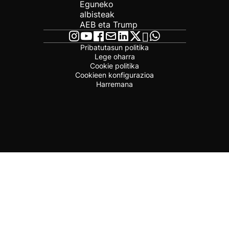
Eguneko
albisteak
AEB eta Trump
Pribatutasun politika
Lege oharra
Cookie politika
Cookieen konfigurazioa
Harremana