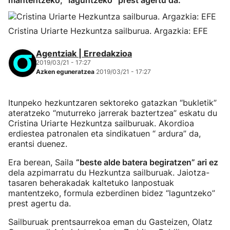
mantentzeko, “laguntzeko” prest agertu da.
Cristina Uriarte Hezkuntza sailburua. Argazkia: EFE
Agentziak | Erredakzioa
2019/03/21 - 17:27
Azken eguneratzea
2019/03/21 - 17:27
Itunpeko hezkuntzaren sektoreko gatazkan “bukletik”
ateratzeko “muturreko jarrerak baztertzea” eskatu du
Cristina Uriarte Hezkuntza sailburuak. Akordioa
erdiestea patronalen eta sindikatuen “ ardura” da,
erantsi duenez.
Era berean, Saila
“beste alde batera begiratzen” ari ez
dela azpimarratu du Hezkuntza sailburuak. Jaiotza-
tasaren beherakadak kaltetuko lanpostuak
mantentzeko, formula ezberdinen bidez “laguntzeko”
prest agertu da.
Sailburuak prentsaurrekoa eman du Gasteizen, Olatz