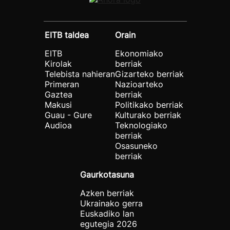
EITB taldea
Orain
EITB
Ekonomiako
Kirolak
berriak
Telebista nahieran
Gizarteko berriak
Primeran
Nazioarteko
Gaztea
berriak
Makusi
Politikako berriak
Guau - Gure
Kulturako berriak
Audioa
Teknologiako
berriak
Osasuneko
berriak
Gaurkotasuna
Azken berriak
Ukrainako gerra
Euskadiko lan
egutegia 2026