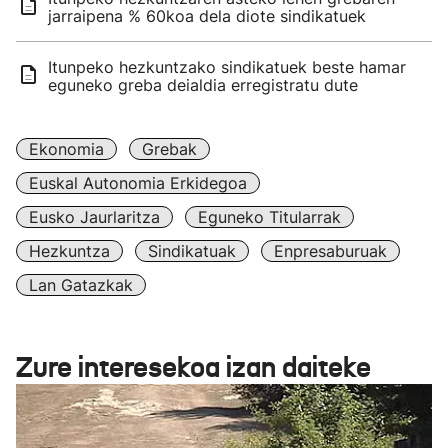
jarraipena % 60koa dela diote sindikatuek
Itunpeko hezkuntzako sindikatuek beste hamar
eguneko greba deialdia erregistratu dute
Ekonomia
Grebak
Euskal Autonomia Erkidegoa
Eusko Jaurlaritza
Eguneko Titularrak
Hezkuntza
Sindikatuak
Enpresaburuak
Lan Gatazkak
Zure interesekoa izan daiteke