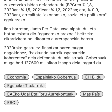
zuzentzeko bidea defendatu du (BPGren % 1,8,
2020an; % 1,5, 2021ean; % 1,2, 2022an; eta, % 0,9,
2023an), errealitate "ekonomiko, sozial eta politikora"
egokitzeko.
Ildo horretan, Junts Per Catalunya aipatu du, eta
botoa eskatu dio "eguneroko arazoei" heltzeko,
elkarrizketa politikoaren aurrerapenekin batera.
2020rako gastu ez-finantzarioaren mugari
dagokionez, "hazkunde aurreikuspenarekin
koherentea" dela defendatu du ministroak. Gobernuak
muga hori 127.609 milioikoa izango dela iragarri du.
Ekonomia
Espainiako Gobernua
EH Bildu
Eguneko Titularrak
EAEko Udal Eta Foru Aurrekontuak
Más País
ERC