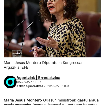
Maria Jesus Montero Diputatuen Kongresuan.
Argazkia: EFE
Agentziak | Erredakzioa
2020/02/27 - 11:14
Azken eguneratzea
2020/02/27 - 11:34
Maria Jesus Montero
Ogasun ministroak
gastu araua
erreformatzeko
"asmoa" iragarri du ostegun honetan,