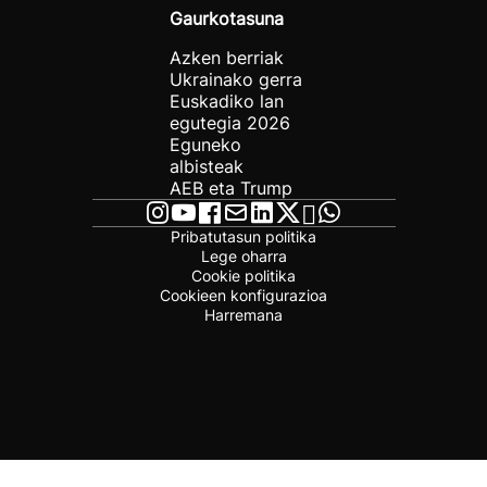
Gaurkotasuna
Azken berriak
Ukrainako gerra
Euskadiko lan
egutegia 2026
Eguneko
albisteak
AEB eta Trump
Pribatutasun politika
Lege oharra
Cookie politika
Cookieen konfigurazioa
Harremana