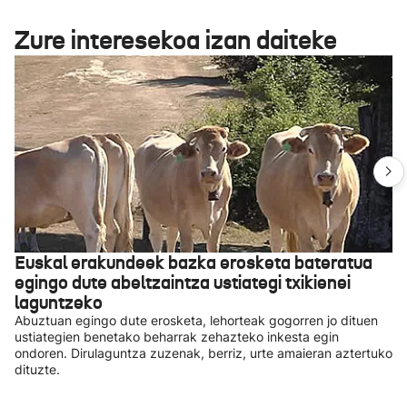
Zure interesekoa izan daiteke
Euskal erakundeek bazka erosketa bateratua
egingo dute abeltzaintza ustiategi txikienei
laguntzeko
Abuztuan egingo dute erosketa, lehorteak gogorren jo dituen
ustiategien benetako beharrak zehazteko inkesta egin
ondoren. Dirulaguntza zuzenak, berriz, urte amaieran aztertuko
dituzte.