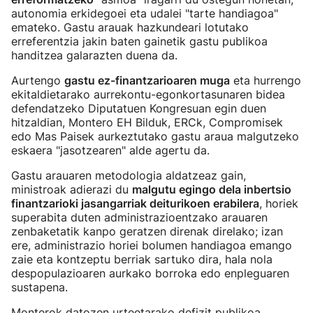
autonomia erkidegoei eta udalei "tarte handiagoa"
emateko. Gastu arauak hazkundeari lotutako
erreferentzia jakin baten gainetik gastu publikoa
handitzea galarazten duena da.
Aurtengo
gastu ez-finantzarioaren muga
eta hurrengo
ekitaldietarako aurrekontu-egonkortasunaren bidea
defendatzeko Diputatuen Kongresuan egin duen
hitzaldian, Montero EH Bilduk, ERCk, Compromisek
edo Mas Paisek aurkeztutako gastu araua malgutzeko
eskaera "jasotzearen" alde agertu da.
Gastu arauaren metodologia aldatzeaz gain,
ministroak adierazi du
malgutu egingo dela inbertsio
finantzarioki jasangarriak deiturikoen erabilera
, horiek
superabita duten administrazioentzako arauaren
zenbaketatik kanpo geratzen direnak direlako; izan
ere, administrazio horiei bolumen handiagoa emango
zaie eta kontzeptu berriak sartuko dira, hala nola
despopulazioaren aurkako borroka edo enpleguaren
sustapena.
Monterok datozen urteetarako defizit publikoa