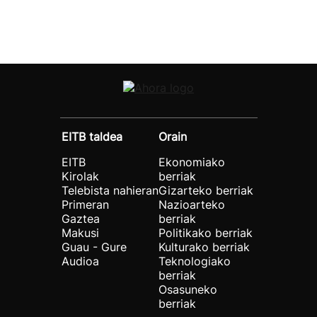
EITB taldea
Orain
EITB
Ekonomiako
Kirolak
berriak
Telebista nahieran
Gizarteko berriak
Primeran
Nazioarteko
Gaztea
berriak
Makusi
Politikako berriak
Guau - Gure
Kulturako berriak
Audioa
Teknologiako
berriak
Osasuneko
berriak