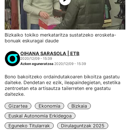
Bizkaiko tokiko merkataritza sustatzeko erosketa-
bonuak eskuragai daude
OIHANA SARASOLA | ETB
2020/12/09 - 15:39
Azken eguneratzea
2020/12/09 - 15:39
Bono bakoitzeko ordaindutakoaren bikoitza gastatu
daiteke. Dendetan ez ezik, ileapaindegietan, estetika
zentroetan eta artisautza tailerreten ere gastatu
daitezke.
Gizartea
Ekonomia
Bizkaia
Euskal Autonomia Erkidegoa
Eguneko Titularrak
Dirulaguntzak 2025