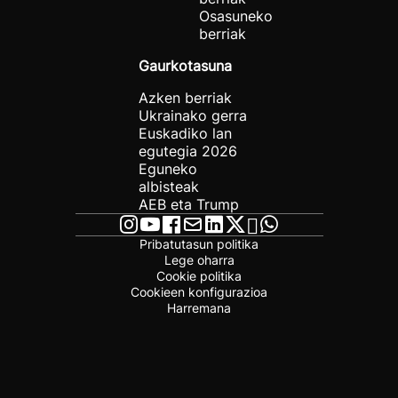
Osasuneko
berriak
Gaurkotasuna
Azken berriak
Ukrainako gerra
Euskadiko lan
egutegia 2026
Eguneko
albisteak
AEB eta Trump
Pribatutasun politika
Lege oharra
Cookie politika
Cookieen konfigurazioa
Harremana