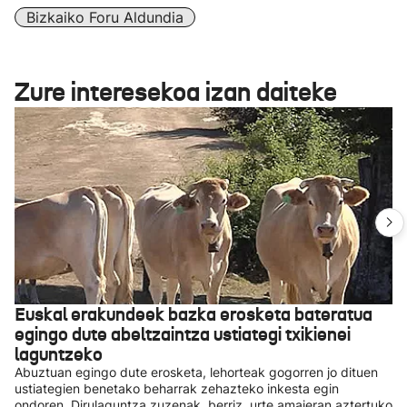
Bizkaiko Foru Aldundia
Zure interesekoa izan daiteke
Euskal erakundeek bazka erosketa bateratua
egingo dute abeltzaintza ustiategi txikienei
laguntzeko
Abuztuan egingo dute erosketa, lehorteak gogorren jo dituen
ustiategien benetako beharrak zehazteko inkesta egin
ondoren. Dirulaguntza zuzenak, berriz, urte amaieran aztertuko