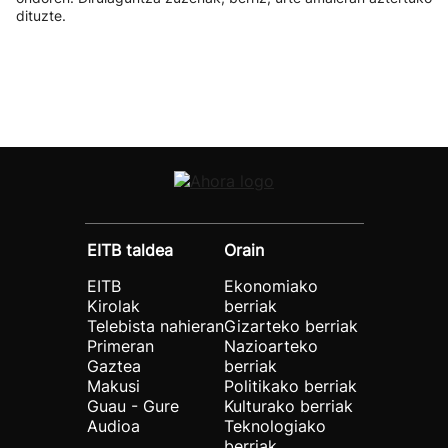
dituzte.
EITB taldea
Orain
EITB
Ekonomiako
Kirolak
berriak
Telebista nahieran
Gizarteko berriak
Primeran
Nazioarteko
Gaztea
berriak
Makusi
Politikako berriak
Guau - Gure
Kulturako berriak
Audioa
Teknologiako
berriak