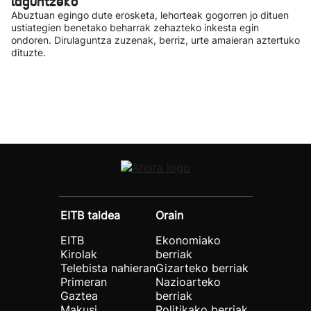
laguntzeko
Abuztuan egingo dute erosketa, lehorteak gogorren jo dituen
ustiategien benetako beharrak zehazteko inkesta egin
ondoren. Dirulaguntza zuzenak, berriz, urte amaieran aztertuko
dituzte.
EITB taldea
Orain
EITB
Ekonomiako
Kirolak
berriak
Telebista nahieran
Gizarteko berriak
Primeran
Nazioarteko
Gaztea
berriak
Makusi
Politikako berriak