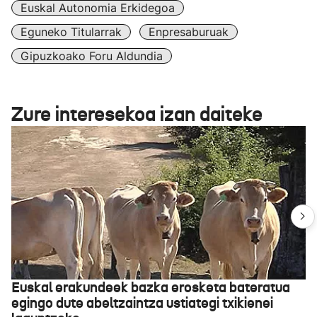
Euskal Autonomia Erkidegoa
Eguneko Titularrak
Enpresaburuak
Gipuzkoako Foru Aldundia
Zure interesekoa izan daiteke
Euskal erakundeek bazka erosketa bateratua
egingo dute abeltzaintza ustiategi txikienei