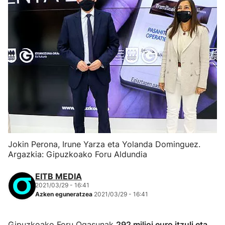
Jokin Perona, Irune Yarza eta Yolanda Dominguez.
Argazkia: Gipuzkoako Foru Aldundia
EITB MEDIA
2021/03/29 - 16:41
Azken eguneratzea
2021/03/29 - 16:41
Gipuzkoako Foru Ogasunak
292 milioi euro itzuli eta