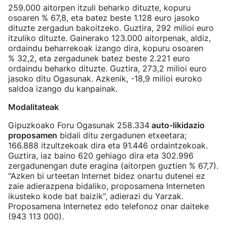
259.000 aitorpen itzuli beharko dituzte, kopuru
osoaren % 67,8, eta batez beste 1.128 euro jasoko
dituzte zergadun bakoitzeko. Guztira, 292 milioi euro
itzuliko dituzte. Gainerako 123.000 aitorpenak, aldiz,
ordaindu beharrekoak izango dira, kopuru osoaren
% 32,2, eta zergadunek batez beste 2.221 euro
ordaindu beharko dituzte. Guztira, 273,2 milioi euro
jasoko ditu Ogasunak. Azkenik, -18,9 milioi euroko
saldoa izango du kanpainak.
Modalitateak
Gipuzkoako Foru Ogasunak 258.334
auto-likidazio
proposamen
bidali ditu zergadunen etxeetara;
166.888 itzultzekoak dira eta 91.446 ordaintzekoak.
Guztira, iaz baino 620 gehiago dira eta 302.996
zergadunengan dute eragina (aitorpen guztien % 67,7).
"Azken bi urteetan Internet bidez onartu dutenei ez
zaie adierazpena bidaliko, proposamena Interneten
ikusteko kode bat baizik", adierazi du Yarzak.
Proposamena Internetez edo telefonoz onar daiteke
(943 113 000).