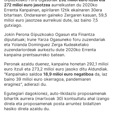
272 milioi euro jasotzea
aurreikusten du 2020ko
Errenta Kanpainan, apirilaren 12tik ekainaren 30era
bitartean. Ondarearen gaineko Zergaren kasuan, 59,5
milioi euro jasotzea aurreikusi dute, iaz baino 7,5
gutxiago.
Jokin Perona Gipuzkoako Ogasun eta Finantza
diputatuak; Irune Yarza Ogasuneko foru zuzendariak
eta Yolanda Dominguez Zerga Kudeaketako
zuzendariordeak aurkeztu dute 2020ko Errenta
kanpaina prentsaurreko batean.
Peronak azaldu duenez, kanpaina honetan 292,1 milioi
euro itzuli eta 273,2 milioi euro jasoko ditu Aldundiak.
"Kanpainako saldoa
18,9 milioi euro negatiboa
da, iaz
baino 39 milioi euro okerragoa, pandemiaren
eraginez", adierazi du.
Egutegiari dagokionez, auto-likidazio proposamenak
bihartik aurrera (martxoak 30) kontsultatu ahal izango
direla eta proposamenak posta arruntez bidaltzen
hasiko direla azaldu du.