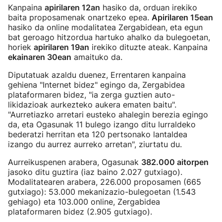
Kanpaina
apirilaren 12an
hasiko da, orduan irekiko
baita proposamenak onartzeko epea.
Apirilaren 15ean
hasiko da online modalitatea Zergabidean, eta egun
bat geroago hitzordua hartuko ahalko da bulegoetan,
horiek
apirilaren 19an
irekiko dituzte ateak. Kanpaina
ekainaren 30ean
amaituko da.
Diputatuak azaldu duenez, Errentaren kanpaina
gehiena "Internet bidez" egingo da, Zergabidea
plataformaren bidez, "ia zerga guztien auto-
likidazioak aurkezteko aukera ematen baitu".
"Aurretiazko arretari eusteko ahalegin berezia egingo
da, eta Ogasunak 11 bulego izango ditu lurraldeko
bederatzi herritan eta 120 pertsonako lantaldea
izango du aurrez aurreko arretan", ziurtatu du.
Aurreikuspenen arabera, Ogasunak
382.000 aitorpen
jasoko ditu guztira (iaz baino 2.027 gutxiago).
Modalitatearen arabera, 226.000 proposamen (665
gutxiago): 53.000 mekanizazio-bulegoetan (1.543
gehiago) eta 103.000 online, Zergabidea
plataformaren bidez (2.905 gutxiago).