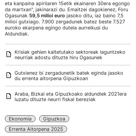
eta kanpaina apirilaren 15etik ekainaren 30era egongo
da martxan", jakinarazi du. Emaitzei dagokienez, Foru
Ogasunak
59,5 milioi euro
jasoko ditu, iaz baino 7,5
milioi gutxiago. 7.900 zergadunek batez beste 7.527
euroko ekarpena egingo dutela aurreikusi du
Aldundiak.
Krisiak gehien kaltetutako sektoreak laguntzeko
neurriak adostu dituzte hiru Ogasunek
Gutxienez bi zergadunetik batek eginda jasoko
du errenta aitorpena Gipuzkoan
Araba, Bizkai eta Gipuzkoako aldundiek 2021era
luzatu dituzte neurri fiskal bereziak
Ekonomia
Gipuzkoa
Errenta Aitorpena 2025