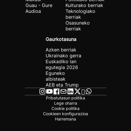
Guau - Gure
Kulturako berriak
Audioa
Teknologiako
berriak
Osasuneko
berriak
Gaurkotasuna
Azken berriak
Ukrainako gerra
Euskadiko lan
egutegia 2026
Eguneko
albisteak
AEB eta Trump
Pribatutasun politika
Lege oharra
Cookie politika
Cookieen konfigurazioa
Harremana