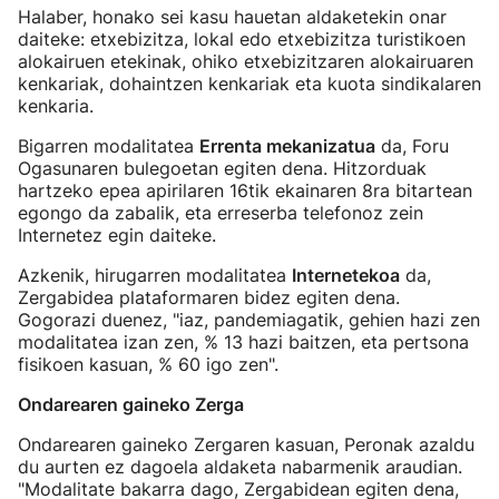
Halaber, honako sei kasu hauetan aldaketekin onar
daiteke: etxebizitza, lokal edo etxebizitza turistikoen
alokairuen etekinak, ohiko etxebizitzaren alokairuaren
kenkariak, dohaintzen kenkariak eta kuota sindikalaren
kenkaria.
Bigarren modalitatea
Errenta mekanizatua
da, Foru
Ogasunaren bulegoetan egiten dena. Hitzorduak
hartzeko epea apirilaren 16tik ekainaren 8ra bitartean
egongo da zabalik, eta erreserba telefonoz zein
Internetez egin daiteke.
Azkenik, hirugarren modalitatea
Internetekoa
da,
Zergabidea plataformaren bidez egiten dena.
Gogorazi duenez, "iaz, pandemiagatik, gehien hazi zen
modalitatea izan zen, % 13 hazi baitzen, eta pertsona
fisikoen kasuan, % 60 igo zen".
Ondarearen gaineko Zerga
Ondarearen gaineko Zergaren kasuan, Peronak azaldu
du aurten ez dagoela aldaketa nabarmenik araudian.
"Modalitate bakarra dago, Zergabidean egiten dena,