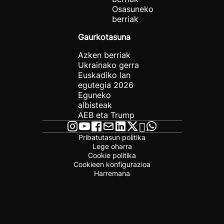
Osasuneko
berriak
Gaurkotasuna
Azken berriak
Ukrainako gerra
Euskadiko lan
egutegia 2026
Eguneko
albisteak
AEB eta Trump
Pribatutasun politika
Lege oharra
Cookie politika
Cookieen konfigurazioa
Harremana