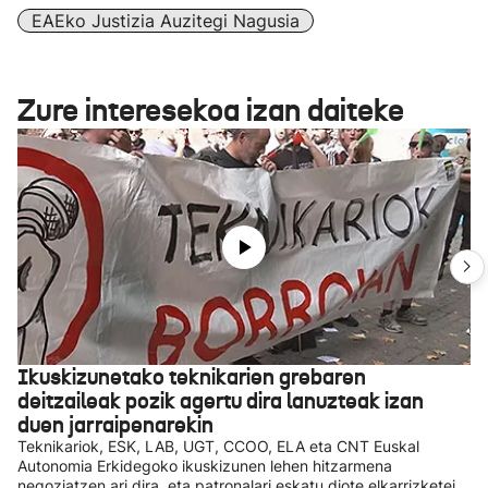
EAEko Justizia Auzitegi Nagusia
Zure interesekoa izan daiteke
Ikuskizunetako teknikarien grebaren
deitzaileak pozik agertu dira lanuzteak izan
duen jarraipenarekin
Teknikariok, ESK, LAB, UGT, CCOO, ELA eta CNT Euskal
Autonomia Erkidegoko ikuskizunen lehen hitzarmena
negoziatzen ari dira, eta patronalari eskatu diote elkarrizketei