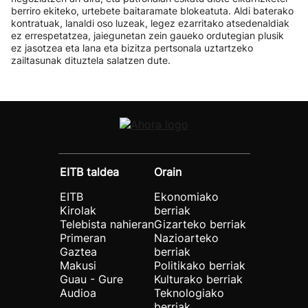
berriro ekiteko, urtebete baitaramate blokeatuta. Aldi baterako
kontratuak, lanaldi oso luzeak, legez ezarritako atsedenaldiak
ez errespetatzea, jaiegunetan zein gaueko ordutegian plusik
ez jasotzea eta lana eta bizitza pertsonala uztartzeko
zailtasunak dituztela salatzen dute.
EITB taldea
Orain
EITB
Ekonomiako
Kirolak
berriak
Telebista nahieran
Gizarteko berriak
Primeran
Nazioarteko
Gaztea
berriak
Makusi
Politikako berriak
Guau - Gure
Kulturako berriak
Audioa
Teknologiako
berriak