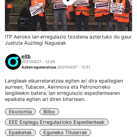
ITP Aeroko lan erregulazio txostena aztertuko du gaur
Justizia Auzitegi Nagusiak
eitb
2021/04/27 - 12:39
Azken eguneratzea
2021/04/27 - 12:31
Langileak elkarretaratzea egiten ari dira epaitegien
aurrean, Tubacex, Aernnova eta Petronorreko
langileekin batera, lan erregulazio espedientearen
epaiketa egiten ari diren bitartean.
Ekonomia
Bilbo
EEE Enplegu Erregulazioko Espedienteak
Epaiketak
Eguneko Titularrak