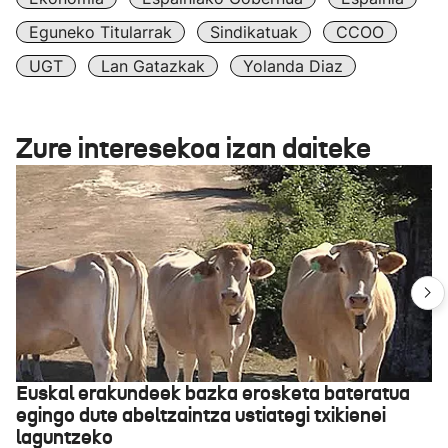
Eguneko Titularrak
Sindikatuak
CCOO
UGT
Lan Gatazkak
Yolanda Diaz
Zure interesekoa izan daiteke
Euskal erakundeek bazka erosketa bateratua
egingo dute abeltzaintza ustiategi txikienei
laguntzeko