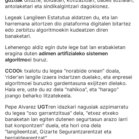
guztiak
dituzte, soldatari, kotizazioari, babes sozialari,
antolaketari eta sindikalgintzari dagokionez.
Legeak Langileen Estatutua aldatzen du, eta lan
harremana aitortzen dio plataforma digitalen bitartez
edo zerbitzu algoritmoekin kudeatzen diren
banaketari.
Lehenengo aldiz egin dute lege bat lan erabakietan
eragina duten
adimen artifizialeko sistemen
algoritmo
ei buruz.
CCOO
k txalotu du legea "norabide onean" doala,
'rider'en langile izaera indartzen duelako, eta enpresei
algoritmoei buruzko gardentasuna exijitzen dielako.
Hala ere, uste du ez dela "nahikoa", eta "harago"
joango beharko litzatekeela.
Pepe Alvarez
UGT
ren idazkari nagusiak azpimarratu
du legea "oso garrantzitsua" dela, "etxez etxeko
banaketan lan egiten dutenen segurtasun arazo larri
bat konpontzen" duela, eta hori ona dela
"langileentzat, Gizarte Segurantzarentzat eta
herrialdearentzat".