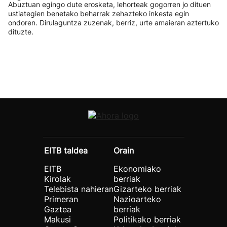
Abuztuan egingo dute erosketa, lehorteak gogorren jo dituen
ustiategien benetako beharrak zehazteko inkesta egin
ondoren. Dirulaguntza zuzenak, berriz, urte amaieran aztertuko
dituzte.
EITB taldea
Orain
EITB
Ekonomiako
Kirolak
berriak
Telebista nahieran
Gizarteko berriak
Primeran
Nazioarteko
Gaztea
berriak
Makusi
Politikako berriak