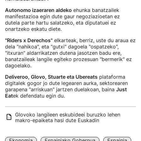
Autonomo izaeraren aldeko
ehunka banatzailek
manifestazioa egin dute gaur negoziazioetan ez
dutela parte hartu salatzeko, eta diputatuei ez
onartzeko eskatu diete.
"Riders x Derechos"
elkarteak, berriz, uste du araua ez
dela "nahikoa", eta "gutxi" dagoela "ospatzeko",
"itxuran" aldarrikatzen dutena jasotzen badu ere,
banatzaileak langile egiteko prozesuan "bermerik" ez
dagoelako.
Deliveroo, Glovo, Stuarte eta Ubereats
plataforma
digitalek gogor jo dute legearen aurka, sektorearen
garapena "arriskuan" jartzen duelakoan, baina
Just
Eat
ek defendatu egin du.
Glovoko langileen eskubideei buruzko lehen
makro-epaiketa hasi dute Euskadin
Ekonomia
Espainiako Gobernua
Espainia