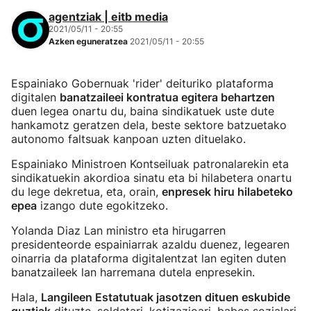
agentziak | eitb media
2021/05/11 - 20:55
Azken eguneratzea
2021/05/11 - 20:55
Espainiako Gobernuak 'rider' deituriko plataforma
digitalen
banatzaileei kontratua egitera behartzen
duen legea onartu du, baina sindikatuek uste dute
hankamotz geratzen dela, beste sektore batzuetako
autonomo faltsuak kanpoan uzten dituelako.
Espainiako Ministroen Kontseiluak patronalarekin eta
sindikatuekin akordioa sinatu eta bi hilabetera onartu
du lege dekretua, eta, orain,
enpresek hiru hilabeteko
epea
izango dute egokitzeko.
Yolanda Diaz Lan ministro eta hirugarren
presidenteorde espainiarrak azaldu duenez, legearen
oinarria da plataforma digitalentzat lan egiten duten
banatzaileek lan harremana dutela enpresekin.
Hala,
Langileen Estatutuak jasotzen dituen eskubide