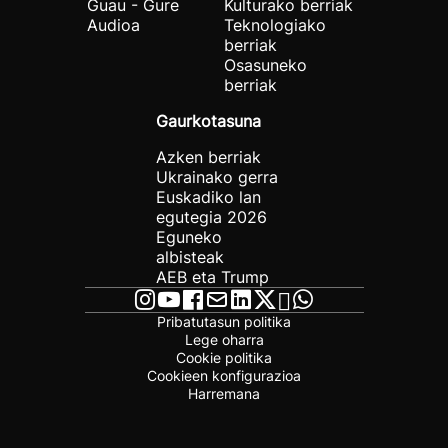
Guau - Gure
Kulturako berriak
Audioa
Teknologiako
berriak
Osasuneko
berriak
Gaurkotasuna
Azken berriak
Ukrainako gerra
Euskadiko lan
egutegia 2026
Eguneko
albisteak
AEB eta Trump
Pribatutasun politika
Lege oharra
Cookie politika
Cookieen konfigurazioa
Harremana