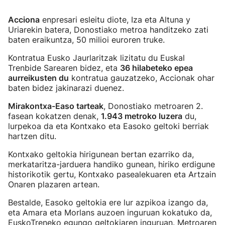
Acciona
enpresari esleitu diote, Iza eta Altuna y
Uriarekin batera, Donostiako metroa handitzeko zati
baten eraikuntza, 50 milioi euroren truke.
Kontratua Eusko Jaurlaritzak lizitatu du Euskal
Trenbide Sarearen bidez, eta
36 hilabeteko epea
aurreikusten du
kontratua gauzatzeko, Accionak ohar
baten bidez jakinarazi duenez.
Mirakontxa-Easo tarteak
, Donostiako metroaren 2.
fasean kokatzen denak,
1.943 metroko luzera
du,
lurpekoa da eta Kontxako eta Easoko geltoki berriak
hartzen ditu.
Kontxako geltokia hirigunean bertan ezarriko da,
merkataritza-jarduera handiko gunean, hiriko erdigune
historikotik gertu, Kontxako pasealekuaren eta Artzain
Onaren plazaren artean.
Bestalde, Easoko geltokia ere lur azpikoa izango da,
eta Amara eta Morlans auzoen inguruan kokatuko da,
EuskoTreneko egungo geltokiaren inguruan. Metroaren