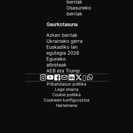
berriak
Osasuneko
berriak
Gaurkotasuna
Azken berriak
Ukrainako gerra
Euskadiko lan
egutegia 2026
Eguneko
albisteak
AEB eta Trump
Pribatutasun politika
Lege oharra
Cookie politika
Cookieen konfigurazioa
Harremana