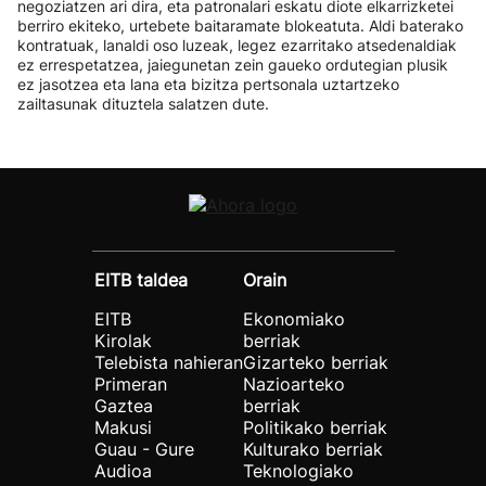
negoziatzen ari dira, eta patronalari eskatu diote elkarrizketei
berriro ekiteko, urtebete baitaramate blokeatuta. Aldi baterako
kontratuak, lanaldi oso luzeak, legez ezarritako atsedenaldiak
ez errespetatzea, jaiegunetan zein gaueko ordutegian plusik
ez jasotzea eta lana eta bizitza pertsonala uztartzeko
zailtasunak dituztela salatzen dute.
EITB taldea
Orain
EITB
Ekonomiako
Kirolak
berriak
Telebista nahieran
Gizarteko berriak
Primeran
Nazioarteko
Gaztea
berriak
Makusi
Politikako berriak
Guau - Gure
Kulturako berriak
Audioa
Teknologiako