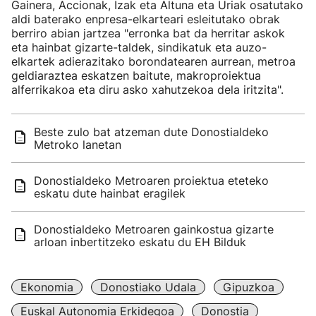
Gainera, Accionak, Izak eta Altuna eta Uriak osatutako
aldi baterako enpresa-elkarteari esleitutako obrak
berriro abian jartzea "erronka bat da herritar askok
eta hainbat gizarte-taldek, sindikatuk eta auzo-
elkartek adierazitako borondatearen aurrean, metroa
geldiaraztea eskatzen baitute, makroproiektua
alferrikakoa eta diru asko xahutzekoa dela iritzita".
Beste zulo bat atzeman dute Donostialdeko
Metroko lanetan
Donostialdeko Metroaren proiektua eteteko
eskatu dute hainbat eragilek
Donostialdeko Metroaren gainkostua gizarte
arloan inbertitzeko eskatu du EH Bilduk
Ekonomia
Donostiako Udala
Gipuzkoa
Euskal Autonomia Erkidegoa
Donostia