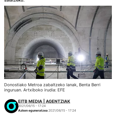
salatzeko.
Donostiako Metroa zabaltzeko lanak, Benta Berri
inguruan. Artxiboko irudia: EFE
EITB MEDIA | AGENTZIAK
2021/06/15 - 17:24
Azken eguneratzea
2021/06/15 - 17:24