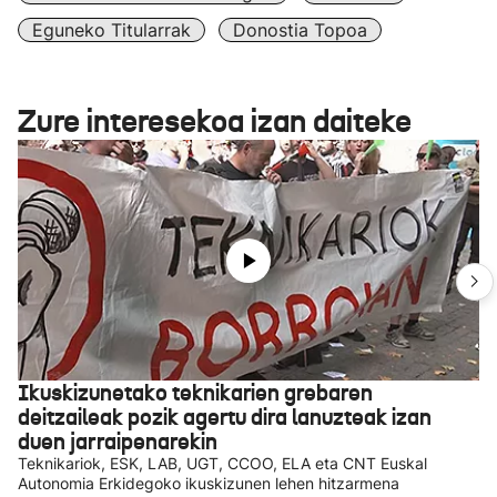
Eguneko Titularrak
Donostia Topoa
Zure interesekoa izan daiteke
Ikuskizunetako teknikarien grebaren
deitzaileak pozik agertu dira lanuzteak izan
duen jarraipenarekin
Teknikariok, ESK, LAB, UGT, CCOO, ELA eta CNT Euskal
Autonomia Erkidegoko ikuskizunen lehen hitzarmena