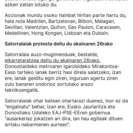
azken zatian lotuko du.
Accionak mundu osoko hainbat hiritan parte hartu du,
hala nola Madrilen, Bartzelonan, Bilbon, Malagan,
Sevillan, Valentzian, Quiton, Sao Paulon, Caracasen,
Medellinen, Hong Kongen, Lisboan eta Dubain.
Satorralaiak protesta deitu du ekainaren 26rako
Satorralaia auzo-mugimenduak, bestalde,
elkarretaratzea deitu du ekainaren 26rako
,
Donostialdeko metroaren igarobideko Mirakontxa-
Easo tarteko lanak berriz hasi direla salatzeko; izan
ere, lanak gelditu egin ziren, inguruan agertu ziren
zulo banaren ondorioz sortutako arazo
teknikoengatik.
Satorralaiak ohar batean ohartarazi duenez, inor ez da
"engainatu" behar, izan ere, Eusko Jaurlaritza eta
Donostiako Udaleko EAJ-PSE-EEren gobernua
"ausarkeriaz jokatzen ari dira, lan hau egiteak dituen
arrisku nabarmenen aurrean".