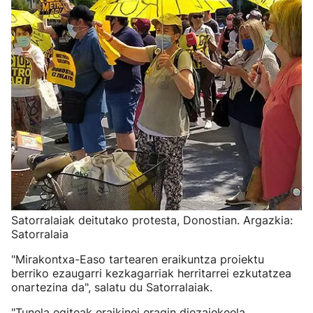
Satorralaiak deitutako protesta, Donostian. Argazkia:
Satorralaia
"Mirakontxa-Easo tartearen eraikuntza proiektu
berriko ezaugarri kezkagarriak herritarrei ezkutatzea
onartezina da", salatu du Satorralaiak.
"Tunela egiteak eraikinei eragin diezaiekeela