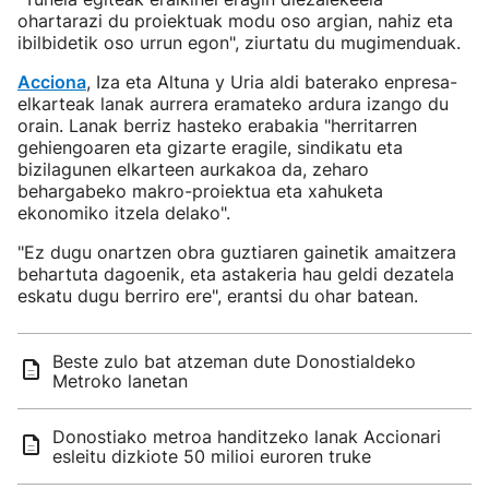
ohartarazi du proiektuak modu oso argian, nahiz eta
ibilbidetik oso urrun egon", ziurtatu du mugimenduak.
Acciona
, Iza eta Altuna y Uria aldi baterako enpresa-
elkarteak lanak aurrera eramateko ardura izango du
orain. Lanak berriz hasteko erabakia "herritarren
gehiengoaren eta gizarte eragile, sindikatu eta
bizilagunen elkarteen aurkakoa da, zeharo
behargabeko makro-proiektua eta xahuketa
ekonomiko itzela delako".
"Ez dugu onartzen obra guztiaren gainetik amaitzera
behartuta dagoenik, eta astakeria hau geldi dezatela
eskatu dugu berriro ere", erantsi du ohar batean.
Beste zulo bat atzeman dute Donostialdeko
Metroko lanetan
Donostiako metroa handitzeko lanak Accionari
esleitu dizkiote 50 milioi euroren truke