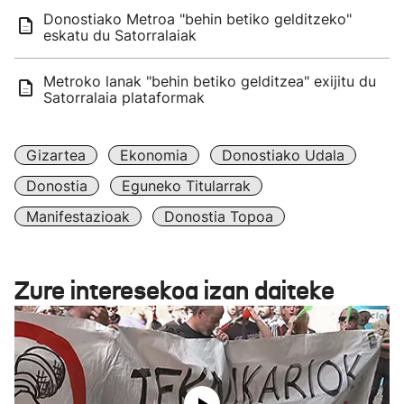
Donostiako Metroa "behin betiko gelditzeko"
eskatu du Satorralaiak
Metroko lanak "behin betiko gelditzea" exijitu du
Satorralaia plataformak
Gizartea
Ekonomia
Donostiako Udala
Donostia
Eguneko Titularrak
Manifestazioak
Donostia Topoa
Zure interesekoa izan daiteke