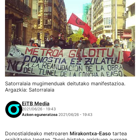
Satorralaia mugimenduak deitutako manifestazioa.
Argazkia: Satorralaia
EiTB Media
2021/06/26 - 19:43
Azken eguneratzea
2021/06/26 - 19:43
Donostialdeako metroaren
Mirakontxa-Easo
tartea
eraikitzeko lanetan, "begi-bistako arriskuen aurrean,