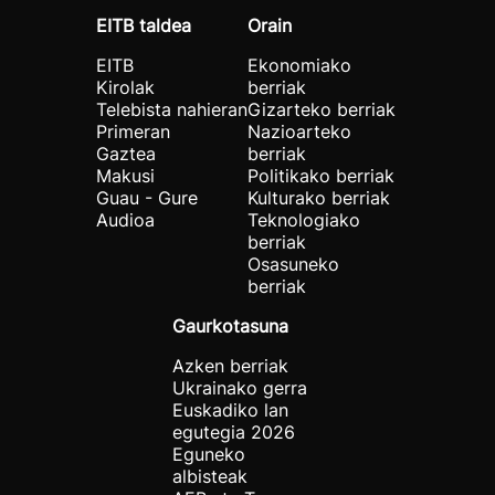
EITB taldea
Orain
EITB
Ekonomiako
Kirolak
berriak
Telebista nahieran
Gizarteko berriak
Primeran
Nazioarteko
Gaztea
berriak
Makusi
Politikako berriak
Guau - Gure
Kulturako berriak
Audioa
Teknologiako
berriak
Osasuneko
berriak
Gaurkotasuna
Azken berriak
Ukrainako gerra
Euskadiko lan
egutegia 2026
Eguneko
albisteak