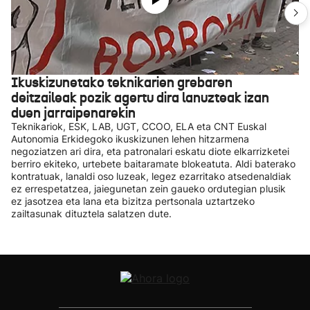
Ikuskizunetako teknikarien grebaren
deitzaileak pozik agertu dira lanuzteak izan
duen jarraipenarekin
Teknikariok, ESK, LAB, UGT, CCOO, ELA eta CNT Euskal
Autonomia Erkidegoko ikuskizunen lehen hitzarmena
negoziatzen ari dira, eta patronalari eskatu diote elkarrizketei
berriro ekiteko, urtebete baitaramate blokeatuta. Aldi baterako
kontratuak, lanaldi oso luzeak, legez ezarritako atsedenaldiak
ez errespetatzea, jaiegunetan zein gaueko ordutegian plusik
ez jasotzea eta lana eta bizitza pertsonala uztartzeko
zailtasunak dituztela salatzen dute.