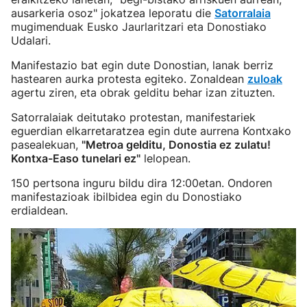
ausarkeria osoz" jokatzea leporatu die
Satorralaia
mugimenduak Eusko Jaurlaritzari eta Donostiako
Udalari.
Manifestazio bat egin dute Donostian, lanak berriz
hastearen aurka protesta egiteko. Zonaldean
zuloak
agertu ziren, eta obrak gelditu behar izan zituzten.
Satorralaiak deitutako protestan, manifestariek
eguerdian elkarretaratzea egin dute aurrena Kontxako
pasealekuan,
"Metroa gelditu, Donostia ez zulatu!
Kontxa-Easo tunelari ez"
lelopean.
150 pertsona inguru bildu dira 12:00etan. Ondoren
manifestazioak ibilbidea egin du Donostiako
erdialdean.