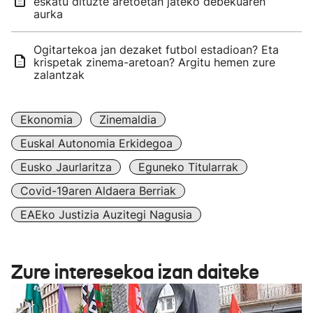
eskatu dituzte aretoetan jateko debekuaren
aurka
Ogitartekoa jan dezaket futbol estadioan? Eta
krispetak zinema-aretoan? Argitu hemen zure
zalantzak
Ekonomia
Zinemaldia
Euskal Autonomia Erkidegoa
Eusko Jaurlaritza
Eguneko Titularrak
Covid-19aren Aldaera Berriak
EAEko Justizia Auzitegi Nagusia
Zure interesekoa izan daiteke