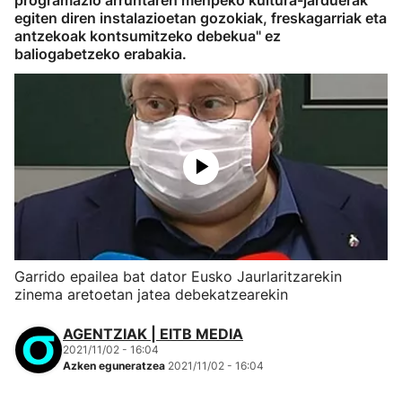
programazio arruntaren menpeko kultura-jarduerak
egiten diren instalazioetan gozokiak, freskagarriak eta
antzekoak kontsumitzeko debekua" ez
baliogabetzeko erabakia.
Garrido epailea bat dator Eusko Jaurlaritzarekin
zinema aretoetan jatea debekatzearekin
AGENTZIAK | EITB MEDIA
2021/11/02 - 16:04
Azken eguneratzea
2021/11/02 - 16:04