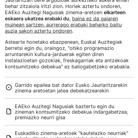
Jaurlaritzari bere argudioak aurkezteko aukera eman
behar zitzaiola iritzi zion. Horiek aztertu ondoren,
EAEko Auzitegi Nagusiak zinema-aretoen
elkarteen
eskaera ukatzea erabaki du
,
baina ez da gaiaren
muinean sartzen, aurrerago erabaki beharko baitu
auzia sakon aztertu ondoren
.
Astearte honetako ebazpenean, Euskal Auzitegiak
berretsi egin du, oraingoz, "ohiko programazio
arruntarekin kultura-jarduerak egiten diren
instalazioetan gozokiak, freskagarriak eta antzekoak
kontsumitzeko debekua" ez baliogabetzeko erabakia.
Garrido epailea bat dator Eusko Jaurlaritzarekin
zinema aretoetan jatea debekatzearekin
EAEko Auzitegi Nagusiak baztertu egin du
zineman kontsumitzeko debekua indargabetzea,
premiazko neurri gisa
Euskadiko zinema-aretoek "kautelazko neurriak"