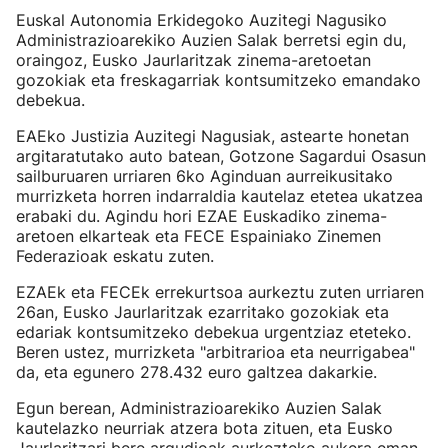
Euskal Autonomia Erkidegoko Auzitegi Nagusiko
Administrazioarekiko Auzien Salak berretsi egin du,
oraingoz, Eusko Jaurlaritzak zinema-aretoetan
gozokiak eta freskagarriak kontsumitzeko emandako
debekua.
EAEko Justizia Auzitegi Nagusiak, astearte honetan
argitaratutako auto batean, Gotzone Sagardui Osasun
sailburuaren urriaren 6ko Aginduan aurreikusitako
murrizketa horren indarraldia kautelaz etetea ukatzea
erabaki du. Agindu hori EZAE Euskadiko zinema-
aretoen elkarteak eta FECE Espainiako Zinemen
Federazioak eskatu zuten.
EZAEk eta FECEk errekurtsoa aurkeztu zuten urriaren
26an, Eusko Jaurlaritzak ezarritako gozokiak eta
edariak kontsumitzeko debekua urgentziaz eteteko.
Beren ustez, murrizketa "arbitrarioa eta neurrigabea"
da, eta egunero 278.432 euro galtzea dakarkie.
Egun berean, Administrazioarekiko Auzien Salak
kautelazko neurriak atzera bota zituen, eta Eusko