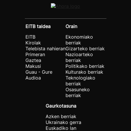
EITB taldea
Orain
EITB
Ekonomiako
Kirolak
berriak
Telebista nahieran
Gizarteko berriak
Primeran
Nazioarteko
Gaztea
berriak
Makusi
Politikako berriak
Guau - Gure
Kulturako berriak
Audioa
Teknologiako
berriak
Osasuneko
berriak
Gaurkotasuna
Azken berriak
Ukrainako gerra
Euskadiko lan