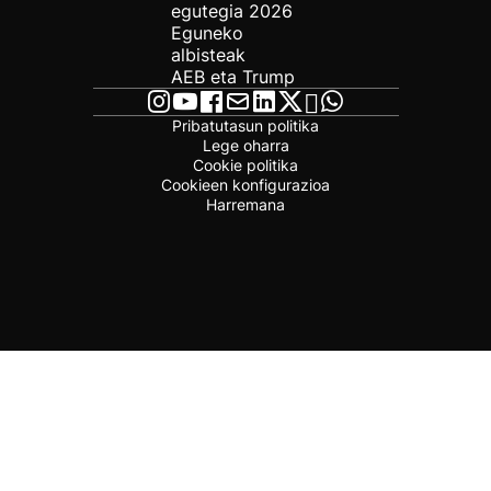
egutegia 2026
Eguneko
albisteak
AEB eta Trump
Pribatutasun politika
Lege oharra
Cookie politika
Cookieen konfigurazioa
Harremana