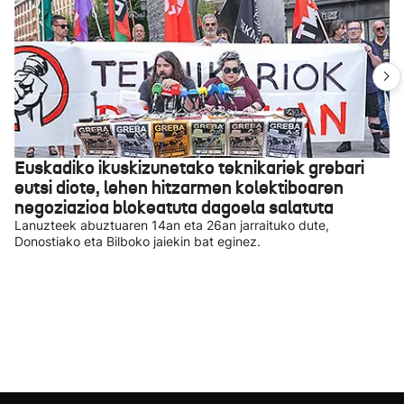
Euskadiko ikuskizunetako teknikariek grebari
eutsi diote, lehen hitzarmen kolektiboaren
negoziazioa blokeatuta dagoela salatuta
Lanuzteek abuztuaren 14an eta 26an jarraituko dute,
Donostiako eta Bilboko jaiekin bat eginez.