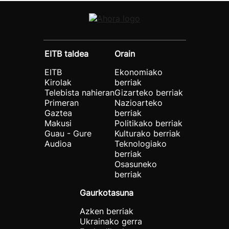
EITB taldea
Orain
EITB
Ekonomiako
Kirolak
berriak
Telebista nahieran
Gizarteko berriak
Primeran
Nazioarteko
Gaztea
berriak
Makusi
Politikako berriak
Guau - Gure
Kulturako berriak
Audioa
Teknologiako
berriak
Osasuneko
berriak
Gaurkotasuna
Azken berriak
Ukrainako gerra