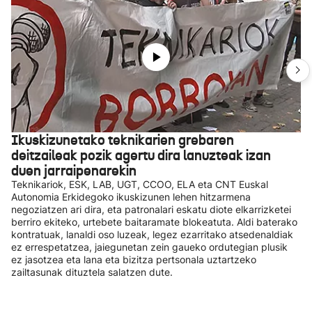
Ikuskizunetako teknikarien grebaren
deitzaileak pozik agertu dira lanuzteak izan
duen jarraipenarekin
Teknikariok, ESK, LAB, UGT, CCOO, ELA eta CNT Euskal
Autonomia Erkidegoko ikuskizunen lehen hitzarmena
negoziatzen ari dira, eta patronalari eskatu diote elkarrizketei
berriro ekiteko, urtebete baitaramate blokeatuta. Aldi baterako
kontratuak, lanaldi oso luzeak, legez ezarritako atsedenaldiak
ez errespetatzea, jaiegunetan zein gaueko ordutegian plusik
ez jasotzea eta lana eta bizitza pertsonala uztartzeko
zailtasunak dituztela salatzen dute.