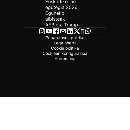
Euskadiko lan
egutegia 2026
Eguneko
albisteak
AEB eta Trump
Pribatutasun politika
Lege oharra
Cookie politika
Cookieen konfigurazioa
Harremana