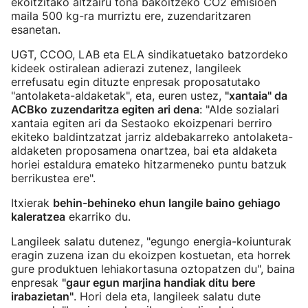
ekoitzitako altzairu tona bakoitzeko CO2 emisioen
maila 500 kg-ra murriztu ere, zuzendaritzaren
esanetan.
UGT, CCOO, LAB eta ELA sindikatuetako batzordeko
kideek ostiralean adierazi zutenez, langileek
errefusatu egin dituzte enpresak proposatutako
"antolaketa-aldaketak", eta, euren ustez,
"xantaia" da
ACBko zuzendaritza egiten ari dena
: "Alde sozialari
xantaia egiten ari da Sestaoko ekoizpenari berriro
ekiteko baldintzatzat jarriz aldebakarreko antolaketa-
aldaketen proposamena onartzea, bai eta aldaketa
horiei estaldura emateko hitzarmeneko puntu batzuk
berrikustea ere".
Itxierak
behin-behineko ehun langile baino gehiago
kaleratzea
ekarriko du.
Langileek salatu dutenez, "egungo energia-koiunturak
eragin zuzena izan du ekoizpen kostuetan, eta horrek
gure produktuen lehiakortasuna oztopatzen du", baina
enpresak
"gaur egun marjina handiak ditu bere
irabazietan"
. Hori dela eta, langileek salatu dute