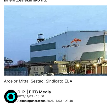
kaleratzea ekarriko du.
Arcelor Mittal Sestao. Sindicato ELA
O. P. | EITB Media
2021/11/03 - 13:56
Azken eguneratzea
2021/11/03 - 21:49