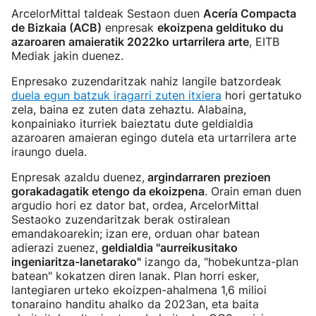
ArcelorMittal taldeak Sestaon duen
Acería Compacta
de Bizkaia (ACB)
enpresak
ekoizpena geldituko du
azaroaren amaieratik 2022ko urtarrilera arte
, EITB
Mediak jakin duenez.
Enpresako zuzendaritzak nahiz langile batzordeak
duela egun batzuk iragarri zuten itxiera
hori gertatuko
zela, baina ez zuten data zehaztu. Alabaina,
konpainiako iturriek baieztatu dute geldialdia
azaroaren amaieran egingo dutela eta urtarrilera arte
iraungo duela.
Enpresak azaldu duenez,
argindarraren prezioen
gorakadagatik etengo da ekoizpena
. Orain eman duen
argudio hori ez dator bat, ordea, ArcelorMittal
Sestaoko zuzendaritzak berak ostiralean
emandakoarekin; izan ere, orduan ohar batean
adierazi zuenez,
geldialdia "aurreikusitako
ingeniaritza-lanetarako"
izango da, "hobekuntza-plan
batean" kokatzen diren lanak. Plan horri esker,
lantegiaren urteko ekoizpen-ahalmena 1,6 milioi
tonaraino handitu ahalko da 2023an, eta baita