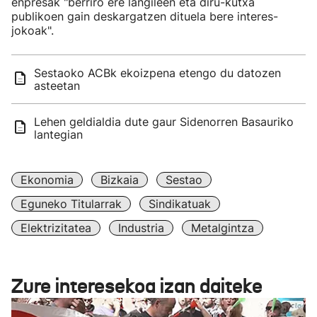
enpresak "berriro ere langileen eta diru-kutxa
publikoen gain deskargatzen dituela bere interes-
jokoak".
Sestaoko ACBk ekoizpena etengo du datozen
asteetan
Lehen geldialdia dute gaur Sidenorren Basauriko
lantegian
Ekonomia
Bizkaia
Sestao
Eguneko Titularrak
Sindikatuak
Elektrizitatea
Industria
Metalgintza
Zure interesekoa izan daiteke