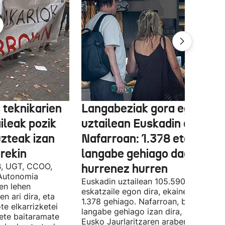
 teknikarien
Langabeziak gora egin du
ileak pozik
uztailean Euskadin eta
uzteak izan
Nafarroan: 1.378 eta 534
rekin
langabe gehiago dago,
B, UGT, CCOO,
hurrenez hurren
Autonomia
Euskadin uztailean 105.590 enplegu-
en lehen
eskatzaile egon dira, ekainean baino
n ari dira, eta
1.378 gehiago. Nafarroan, berriz, 534
te elkarrizketei
langabe gehiago izan dira, 28.843.
bete baitaramate
Eusko Jaurlaritzaren arabera, datu ho