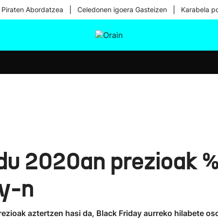
|
|
 Piraten Abordatzea
Celedonen igoera Gasteizen
Karabela p
tura
Ikusmiran
Egural
Osasuna
Teknologia
du 2020an prezioak % 
ay-n
zioak aztertzen hasi da, Black Friday aurreko hilabete oso