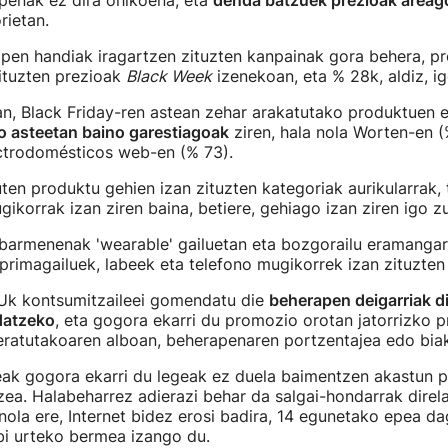
penak ez dira ohikoena, eta
denda batzuek prezioak areag
rietan.
pen handiak iragartzen zituzten kanpainak gora behera, p
zituzten prezioak
Black Week
izenekoan, eta % 28k, aldiz, ig
n, Black Friday-ren astean zehar arakatutako produktuen e
o asteetan baino garestiagoak
ziren, hala nola Worten-en (
ctrodomésticos web-en (% 73).
zuten produktu gehien izan zituzten kategoriak aurikularrak, 
gikorrak izan ziren baina, betiere, gehiago izan ziren igo z
barmenenak 'wearable' gailuetan eta bozgorailu eramangarr
mprimagailuek, labeek eta telefono mugikorrek izan zituzten
Uk kontsumitzaileei gomendatu die
beherapen deigarriak d
idatzeko
, eta gogora ekarri du promozio orotan jatorrizko p
eratutakoaren alboan, beherapenaren portzentajea edo biak
eak gogora ekarri du legeak ez duela baimentzen akastun p
zea. Halabeharrez adierazi behar da salgai-hondarrak direl
nola ere, Internet bidez erosi badira, 14 egunetako epea 
 bi urteko bermea izango du.