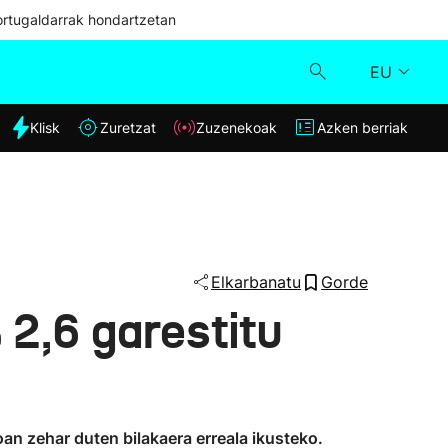
ortugaldarrak hondartzetan
EU
dia
Klisk
Zuretzat
Zuzenekoak
Azken berriak
Klisk
Zuzenekoak
Zuretzat
Elkarbanatu
Gorde
2,6 garestitu
Azken berriak
an zehar duten bilakaera erreala ikusteko.