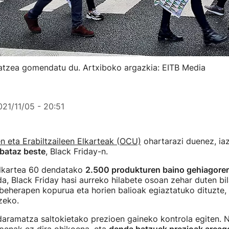
datzea gomendatu du. Artxiboko argazkia: EITB Media
021/11/05 - 20:51
n eta Erabiltzaileen Elkarteak (OCU)
ohartarazi duenez, ia
 bataz beste
, Black Friday-n.
 elkartea 60 dendatako
2.500 produkturen baino gehiagoren
a, Black Friday hasi aurreko hilabete osoan zehar duten bil
 beherapen kopurua eta horien balioak egiaztatuko dituzte, 
zeko.
daramatza saltokietako prezioen gaineko kontrola egiten.