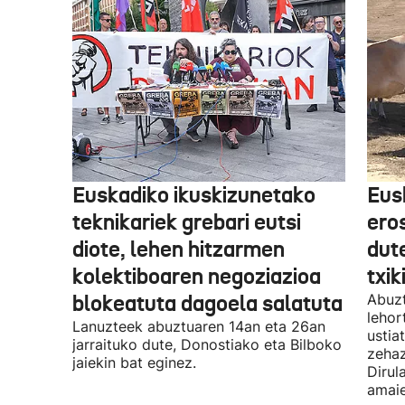
Euskadiko ikuskizunetako
Eus
teknikariek grebari eutsi
ero
diote, lehen hitzarmen
dute
kolektiboaren negoziazioa
txik
blokeatuta dagoela salatuta
Abuzt
lehor
Lanuzteek abuztuaren 14an eta 26an
ustia
jarraituko dute, Donostiako eta Bilboko
zehaz
jaiekin bat eginez.
Dirul
amaie