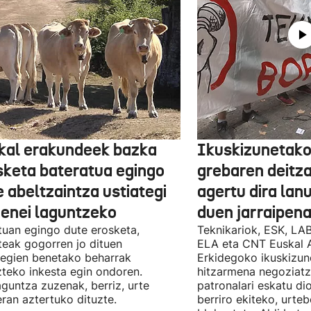
kal erakundeek bazka
Ikuskizunetako
sketa bateratua egingo
grebaren deitza
 abeltzaintza ustiategi
agertu dira lan
ienei laguntzeko
duen jarraipena
uan egingo dute erosketa,
Teknikariok, ESK, LA
teak gogorren jo dituen
ELA eta CNT Euskal 
tegien benetako beharrak
Erkidegoko ikuskizun
teko inkesta egin ondoren.
hitzarmena negoziatze
aguntza zuzenak, berriz, urte
patronalari eskatu dio
ran aztertuko dituzte.
berriro ekiteko, urte