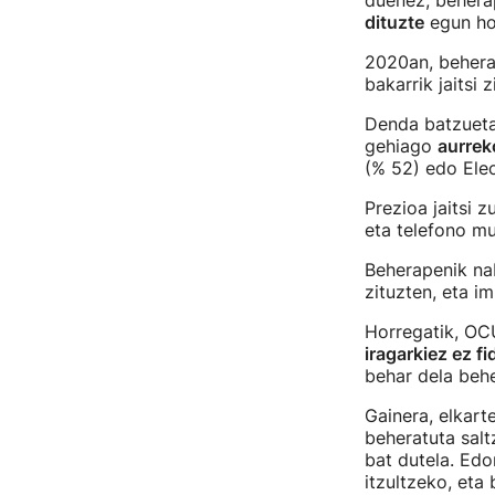
duenez, behera
dituzte
egun ho
2020an, behera
bakarrik jaitsi 
Denda batzueta
gehiago
aurrek
(% 52) edo Ele
Prezioa jaitsi 
eta telefono mu
Beherapenik na
zituzten, eta i
Horregatik, OC
iragarkiez ez f
behar dela beh
Gainera, elkart
beheratuta salt
bat dutela. Edo
itzultzeko, eta