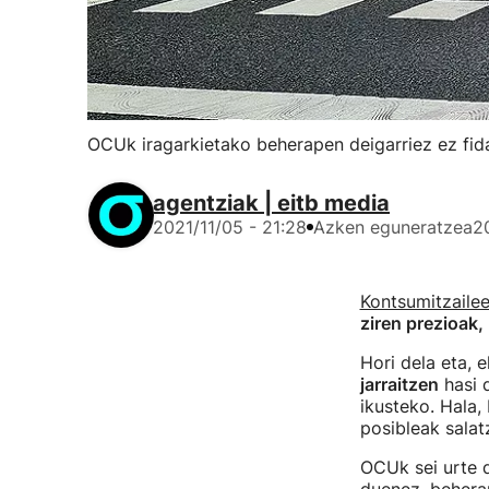
OCUk iragarkietako beherapen deigarriez ez fi
agentziak | eitb media
2021/11/05 - 21:28
Azken eguneratzea
2
Kontsumitzailee
ziren prezioak,
Hori dela eta,
jarraitzen
hasi d
ikusteko. Hala,
posibleak salat
OCUk sei urte 