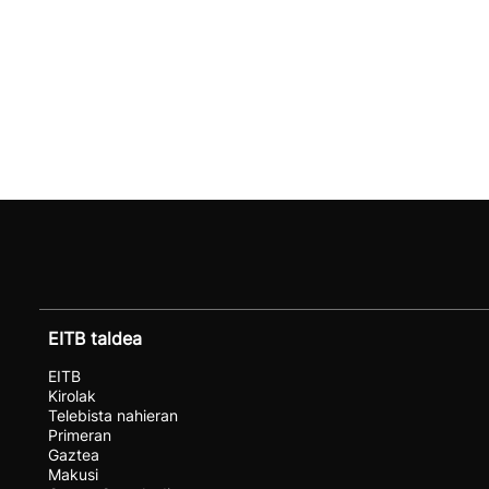
EITB taldea
EITB
Kirolak
Telebista nahieran
Primeran
Gaztea
Makusi