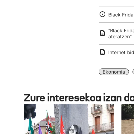
Black Frid
"Black Frid
ateratzen"
Internet bi
Ekonomia
Zure interesekoa izan d