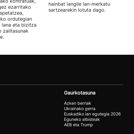
rako kontratuak,
hainbat langile lan-merkatuan
gez ezarritako
sartzearekin lotuta dago.
spetatzea,
eko ordutegian
 lana eta bizitza
o zailtasunak
e.
Gaurkotasuna
Azken berriak
Ukrainako gerra
Euskadiko lan egutegia 2026
Eguneko albisteak
AEB eta Trump