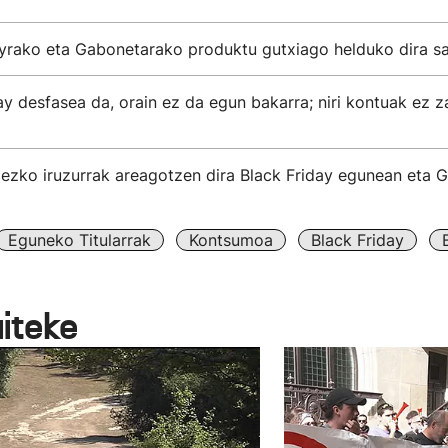
ayrako eta Gabonetarako produktu gutxiago helduko dira sa
ay desfasea da, orain ez da egun bakarra; niri kontuak ez za
dezko iruzurrak areagotzen dira Black Friday egunean eta 
Eguneko Titularrak
Kontsumoa
Black Friday
aiteke