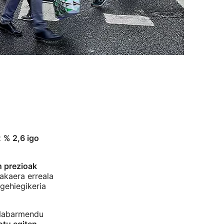
z
% 2,6 igo
 prezioak
akaera erreala
gehiegikeria
 Nabarmendu