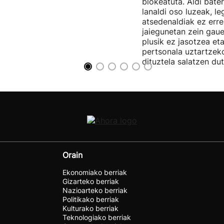
blokeatuta. Aldi bate
lanaldi oso luzeak, le
atsedenaldiak ez erre
jaiegunetan zein gau
plusik ez jasotzea eta
pertsonala uztartzek
dituztela salatzen dut
Orain
Ekonomiako berriak
Gizarteko berriak
Nazioarteko berriak
Politikako berriak
Kulturako berriak
Teknologiako berriak