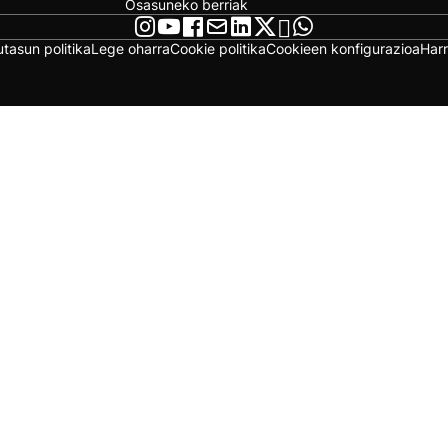
Osasuneko berriak
utasun politika
Lege oharra
Cookie politika
Cookieen konfigurazioa
Har