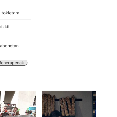
ltokietara
izkit
Gabonetan
Beherapenak