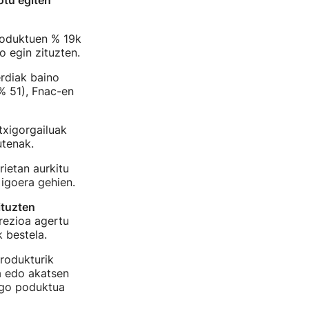
otu egiten
roduktuen % 19k
o egin zituzten.
rdiak baino
% 51), Fnac-en
txigorgailuak
utenak.
ietan aurkitu
 igoera gehien.
ituzten
rezioa agertu
 bestela.
rodukturik
a edo akatsen
dago poduktua