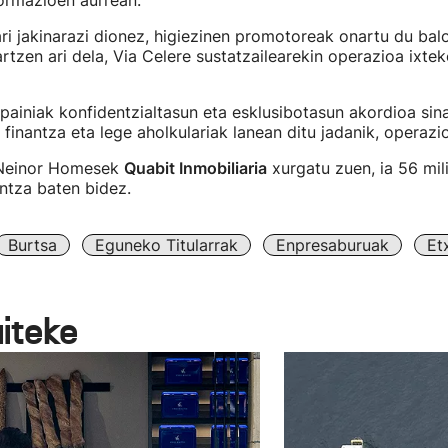
ormazioen aurrean.
ri jakinarazi dionez, higiezinen promotoreak onartu du bal
rtzen ari dela, Via Celere sustatzailearekin operazioa ixte
painiak konfidentzialtasun eta esklusibotasun akordioa sin
finantza eta lege aholkulariak lanean ditu jadanik, operaz
 Neinor Homesek
Quabit Inmobiliaria
xurgatu zuen, ia 56 mil
ntza baten bidez.
Burtsa
Eguneko Titularrak
Enpresaburuak
Et
aiteke