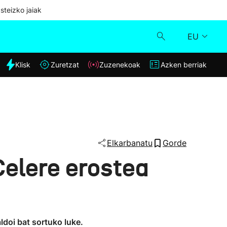
steizko jaiak
EU
dia
Klisk
Zuretzat
Zuzenekoak
Azken berriak
Klisk
Zuzenekoak
Zuretzat
Elkarbanatu
Gorde
elere erostea
Azken berriak
doi bat sortuko luke.