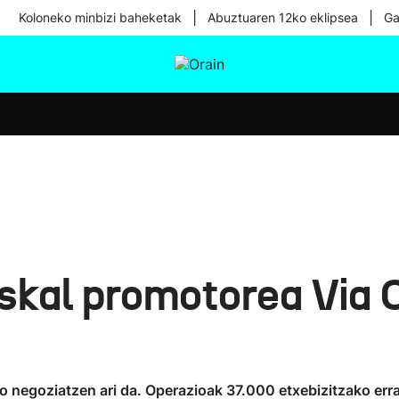
|
|
Koloneko minbizi baheketak
Abuztuaren 12ko eklipsea
Ga
tura
Ikusmiran
Egural
Osasuna
Teknologia
kal promotorea Via C
 negoziatzen ari da. Operazioak 37.000 etxebizitzako erral