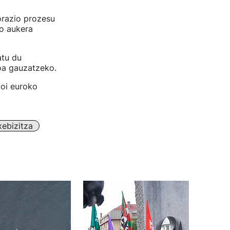
orazio prozesu
ko aukera
atu du
ioa gauzatzeko.
ioi euroko
xebizitza