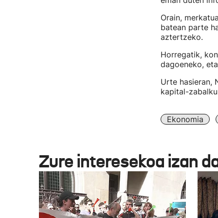
eman duten inf
Orain, merkatua
batean parte ha
aztertzeko.
Horregatik, kon
dagoeneko, eta 
Urte hasieran,
kapital-zabalku
Ekonomia
Zure interesekoa izan d