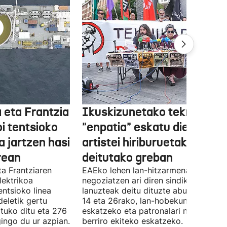
 eta Frantzia
Ikuskizunetako teknikariek
oi tentsioko
"enpatia" eskatu diete
a jartzen hasi
artistei hiriburuetako jaiet
rean
deitutako greban
ta Frantziaren
EAEko lehen lan-hitzarmena
lektrikoa
negoziatzen ari diren sindikatuek
ntsioko linea
lanuzteak deitu dituzte abuztuaren 5,
eletik gertu
14 eta 26rako, lan-hobekuntzak
tuko ditu eta 276
eskatzeko eta patronalari negoziazio
ingo du ur azpian.
berriro ekiteko eskatzeko.