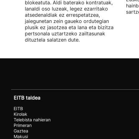
blokeatuta. Aldi baterako kontratuak,
hainb
lanaldi oso luzeak, legez ezarritako
sartz
atsedenaldiak ez errespetatzea,
jaiegunetan zein gaueko ordutegian
plusik ez jasotzea eta lana eta bizitza
pertsonala uztartzeko zailtasunak
dituztela salatzen dute.
EITB taldea
EITB
Kirolak
Telebista nahieran
Primeran
Gaztea
Makusi