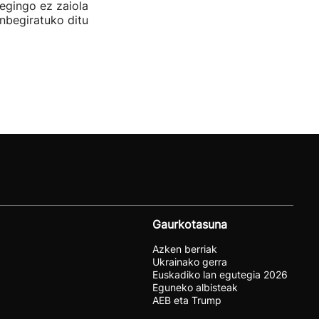
 egingo ez zaiola
inbegiratuko ditu
Gaurkotasuna
Azken berriak
Ukrainako gerra
Euskadiko lan egutegia 2026
Eguneko albisteak
AEB eta Trump