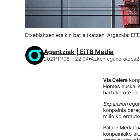
Etxebizitzen eraikin bat altxatzen. Argazkia: EFE
Agentziak | EiTB Media
2021/11/08 - 22:04
Azken eguneratzea
2
Via Celere
konpa
Homes
euskal e
hartuko ote de
Expansion
egunk
konpainia bere
milioiko erraldo
Balore Merkatu
konpainiako akz