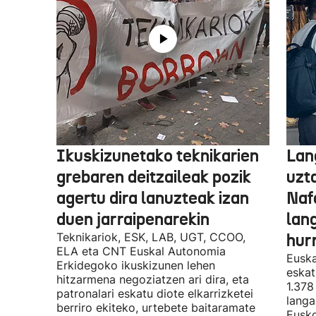
Ikuskizunetako teknikarien
Lan
grebaren deitzaileak pozik
uzt
agertu dira lanuzteak izan
Naf
duen jarraipenarekin
lan
Teknikariok, ESK, LAB, UGT, CCOO,
hur
ELA eta CNT Euskal Autonomia
Euska
Erkidegoko ikuskizunen lehen
eskat
hitzarmena negoziatzen ari dira, eta
1.378
patronalari eskatu diote elkarrizketei
langa
berriro ekiteko, urtebete baitaramate
Eusko