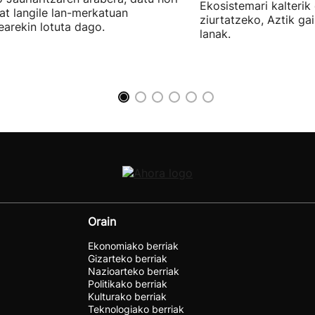
Ekosistemari kalterik
at langile lan-merkatuan
ziurtatzeko, Aztik ga
earekin lotuta dago.
lanak.
Orain
Ekonomiako berriak
Gizarteko berriak
Nazioarteko berriak
Politikako berriak
Kulturako berriak
Teknologiako berriak