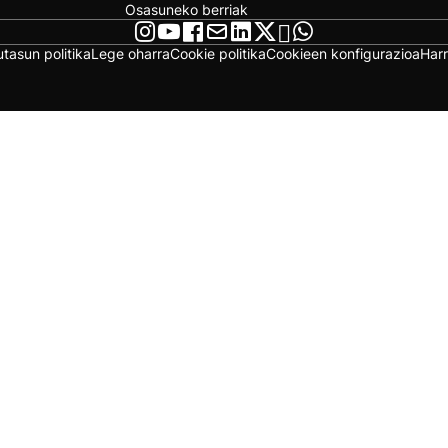
Osasuneko berriak
utasun politika
Lege oharra
Cookie politika
Cookieen konfigurazioa
Har