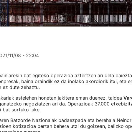
021/11/08 - 22:04
iniarekin bat egiteko operazioa aztertzen ari dela baiezt
npresak, baina oraindik ez da inolako akordiorik itxi, eta e
n ez dute zehaztu.
ariak astelehen honetan jakitera eman duenez, taldea
Var
ganatzeko negoziatzen ari da. Operazioak 37.000 etxebizit
i bat sortuko luke.
aren Batzorde Nazionalak badaezpada eta berehala Neino
ioen kotizazioa bertan behera utzi du goizean, balizko op