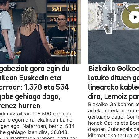
gabeziak gora egin du
Bizkaiko Golkoa
ailean Euskadin eta
lotuko dituen g
arroan: 1.378 eta 534
linearako kable
gabe gehiago dago,
dira, Lemoiz pa
renez hurren
Bizkaiko Golkoaren e
arteko interkonexio e
din uztailean 105.590 enplegu-
gertuago dago. Goi te
zaile egon dira, ekainean baino
honek Gatika eta Bord
 gehiago. Nafarroan, berriz, 534
dagoen Cubnezais ba
be gehiago izan dira, 28.843.
kilometroko tartea eg
 Jaurlaritzaren arabera, datu hori