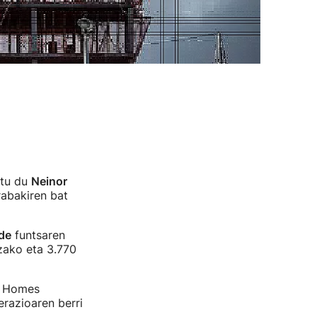
atu du
Neinor
rabakiren bat
de
funtsaren
zako eta 3.770
r Homes
erazioaren berri