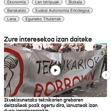
Ekonomia
Lan Istripuak
Bizkaia
Barakaldo
Euskal Autonomia Erkidegoa
Lana
Eguneko Titularrak
Zure interesekoa izan daiteke
Ikuskizunetako teknikarien grebaren
deitzaileak pozik agertu dira, lanuzteak izan
duen jarraipenarekin