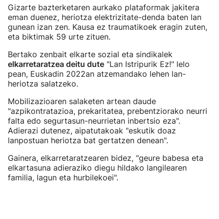
Gizarte bazterketaren aurkako plataformak jakitera
eman duenez, heriotza elektrizitate-denda baten lan
gunean izan zen. Kausa ez traumatikoek eragin zuten,
eta biktimak 59 urte zituen.
Bertako zenbait elkarte sozial eta sindikalek
elkarretaratzea deitu dute
"Lan Istripurik Ez!" lelo
pean, Euskadin 2022an atzemandako lehen lan-
heriotza salatzeko.
Mobilizazioaren salaketen artean daude
"azpikontratazioa, prekaritatea, prebentziorako neurri
falta edo segurtasun-neurrietan inbertsio eza".
Adierazi dutenez, aipatutakoak "eskutik doaz
lanpostuan heriotza bat gertatzen denean".
Gainera, elkarretaratzearen bidez, "geure babesa eta
elkartasuna adieraziko diegu hildako langilearen
familia, lagun eta hurbilekoei".