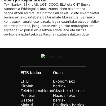
Teknikariok, ESK, LAB, UGT, CCOO, ELA eta CNT Euskal
Autonomia Erkidegoko ikuskizunen lehen hitzarmena
negoziatzen ari dira, eta patronalari eskatu diote elkarrizketei
berriro ekiteko, urtebete baitaramate blokeatuta. Behineko
kontratuak, lanaldi oso luzeak, legez ezarritako atsedenaldiak
ez errespetatzea, jaiegunetan zein gaueko ordutegian lan
egiteagatiko plusik ez jasotzea edota lana eta bizitza
pertsonala uztartzeko zailtasunak izatea salatzen dute.
EITB taldea
Orain
EITB
Ekonomiako
Kirolak
berriak
Telebista nahieran
Gizarteko berriak
Primeran
Nazioarteko
Gaztea
berriak
Makusi
Politikako berriak