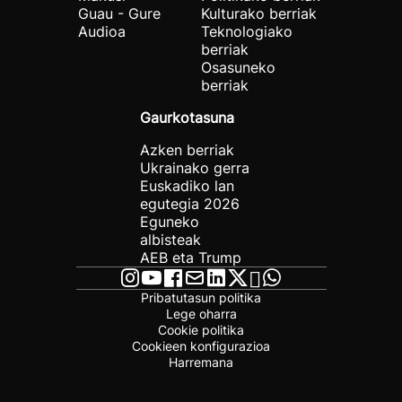
Guau - Gure
Kulturako berriak
Audioa
Teknologiako
berriak
Osasuneko
berriak
Gaurkotasuna
Azken berriak
Ukrainako gerra
Euskadiko lan
egutegia 2026
Eguneko
albisteak
AEB eta Trump
Pribatutasun politika
Lege oharra
Cookie politika
Cookieen konfigurazioa
Harremana