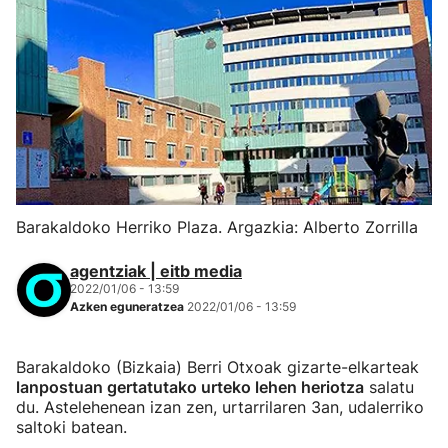
Barakaldoko Herriko Plaza. Argazkia: Alberto Zorrilla
agentziak | eitb media
2022/01/06 - 13:59
Azken eguneratzea
2022/01/06 - 13:59
Barakaldoko (Bizkaia) Berri Otxoak gizarte-elkarteak
lanpostuan gertatutako urteko lehen heriotza
salatu
du. Astelehenean izan zen, urtarrilaren 3an, udalerriko
saltoki batean.