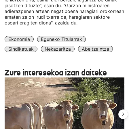
jasotzen dituzte", esan du. "Garzon ministroaren
adierazpenen artean negatiboena haragiari orokorrean
ematen zaion irudi txarra da, haragiaren sektore
osoari eragiten diona", azaldu du.
Ekonomia
Eguneko Titularrak
Sindikatuak
Nekazaritza
Abeltzaintza
Zure interesekoa izan daiteke