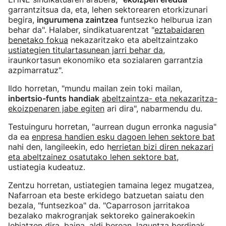
garrantzitsua da, eta, lehen sektorearen etorkizunari
begira,
ingurumena zaintzea
funtsezko helburua izan
behar da". Halaber, sindikatuarentzat "
eztabaidaren
benetako fokua
nekazaritzako eta abeltzaintzako
ustiategien titulartasunean jarri behar da
,
iraunkortasun ekonomiko eta sozialaren garrantzia
azpimarratuz".
Ildo horretan, "mundu mailan zein toki mailan,
inbertsio-funts handiak
abeltzaintza- eta nekazaritza-
ekoizpenaren jabe egiten
ari dira", nabarmendu du.
Testuinguru horretan, "aurrean dugun erronka nagusia"
da ea
enpresa handien esku dagoen lehen sektore bat
nahi den, langileekin, edo h
errietan bizi diren nekazari
eta abeltzainez osatutako lehen sektore bat
,
ustiategia kudeatuz.
Zentzu horretan, ustiategien tamaina legez mugatzea,
Nafarroan eta beste erkidego batzuetan saiatu den
bezala, "funtsezkoa" da. "Caparroson jarritakoa
bezalako makrogranjak sektoreko gainerakoekin
lehiatzen dira, baina, aldi berean, laguntza berdinak