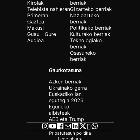
Kirolak
berriak
Telebista nahieran
Gizarteko berriak
Primeran
Nazioarteko
Gaztea
berriak
Makusi
Politikako berriak
Guau - Gure
Kulturako berriak
Audioa
Teknologiako
berriak
Osasuneko
berriak
Gaurkotasuna
Azken berriak
Ukrainako gerra
Euskadiko lan
egutegia 2026
Eguneko
albisteak
AEB eta Trump
Pribatutasun politika
Lege oharra