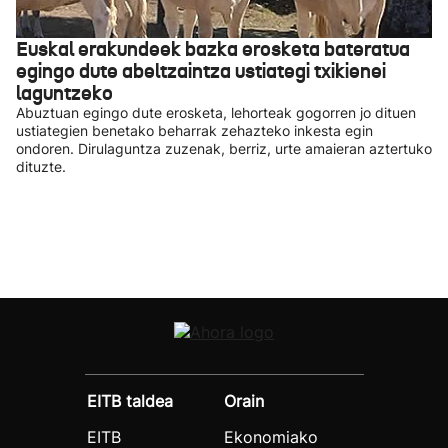
Euskal erakundeek bazka erosketa bateratua
egingo dute abeltzaintza ustiategi txikienei
laguntzeko
Abuztuan egingo dute erosketa, lehorteak gogorren jo dituen
ustiategien benetako beharrak zehazteko inkesta egin
ondoren. Dirulaguntza zuzenak, berriz, urte amaieran aztertuko
dituzte.
EITB taldea
Orain
EITB
Ekonomiako