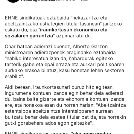
EHNE sindikatuak eztabaida "nekazaritza eta
abeltzaintzako ustiategien titulartasunean" jartzeko
eskatu du, eta "
iraunkortasun ekonomiko eta
sozialaren garrantzia
" azpimarratu du.
Ohar batean adierazi duenez, Alberto Garzon
ministroaren adierazpenek eragindako eztabaida
"nahiko interesatua izan da, ñabardurak egiteko
tarterik gabe eta epai erraza eta aurkari politikoaren
aurkako erasoa bilatuz, kasu honetan lehen sektorea
erabiliz".
Aldi berean, iraunkortasunari buruz hitz egitean,
ingurumena kontuan izanda egin behar dela adierazi
du, baina baita gizarte eta ekonomia kontuan izanda
ere, eta honakoa esan du horren harian: "Abeltzaintza
estentsiboa abeltzaintza intentsiboaren aurrean
bultzatu behar dela esatea titular bat da, eta horrekin
gutxi gorabehera ados egon gaitezke".
EHNE sindikatuaren arabera, "
ekoizpen eredua