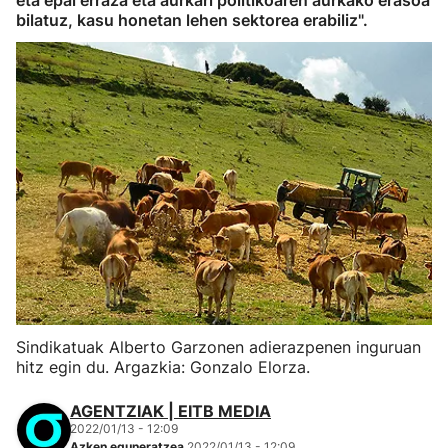
eta epai erraza eta aurkari politikoaren aurkako erasoa
bilatuz, kasu honetan lehen sektorea erabiliz".
Sindikatuak Alberto Garzonen adierazpenen inguruan
hitz egin du. Argazkia: Gonzalo Elorza.
AGENTZIAK | EITB MEDIA
2022/01/13 - 12:09
Azken eguneratzea
2022/01/13 - 12:09