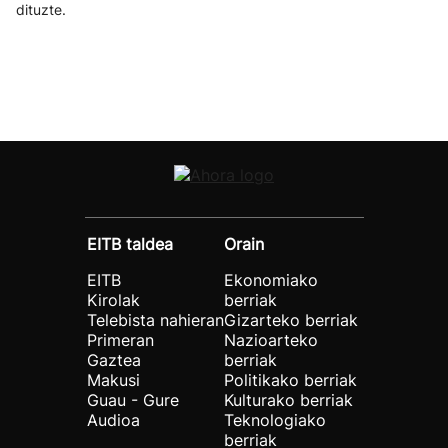
dituzte.
EITB taldea
Orain
EITB
Ekonomiako
Kirolak
berriak
Telebista nahieran
Gizarteko berriak
Primeran
Nazioarteko
Gaztea
berriak
Makusi
Politikako berriak
Guau - Gure
Kulturako berriak
Audioa
Teknologiako
berriak