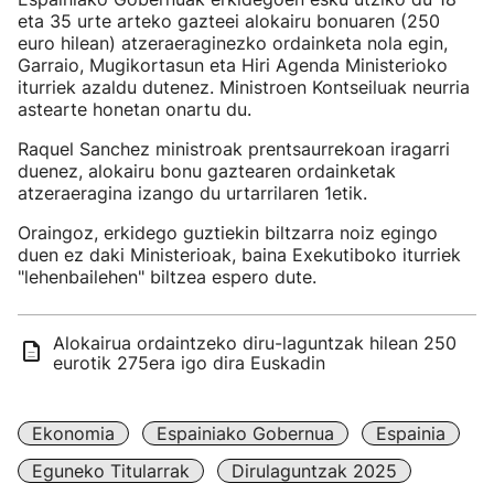
eta 35 urte arteko gazteei alokairu bonuaren (250
euro hilean) atzeraeraginezko ordainketa nola egin,
Garraio, Mugikortasun eta Hiri Agenda Ministerioko
iturriek azaldu dutenez. Ministroen Kontseiluak neurria
astearte honetan onartu du.
Raquel Sanchez ministroak prentsaurrekoan iragarri
duenez, alokairu bonu gaztearen ordainketak
atzeraeragina izango du urtarrilaren 1etik.
Oraingoz, erkidego guztiekin biltzarra noiz egingo
duen ez daki Ministerioak, baina Exekutiboko iturriek
"lehenbailehen" biltzea espero dute.
Alokairua ordaintzeko diru-laguntzak hilean 250
eurotik 275era igo dira Euskadin
Ekonomia
Espainiako Gobernua
Espainia
Eguneko Titularrak
Dirulaguntzak 2025