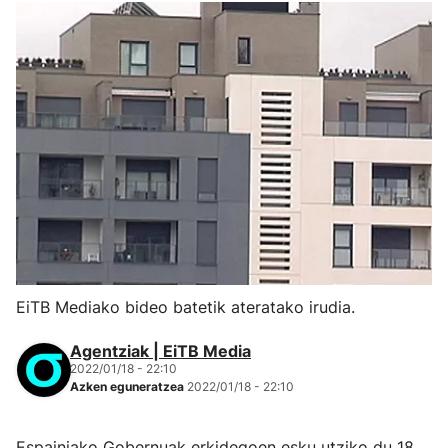
EiTB Mediako bideo batetik ateratako irudia.
Agentziak | EiTB Media
2022/01/18 - 22:10
Azken eguneratzea
2022/01/18 - 22:10
Espainiako Gobernuak erkidegoen esku utziko du 18