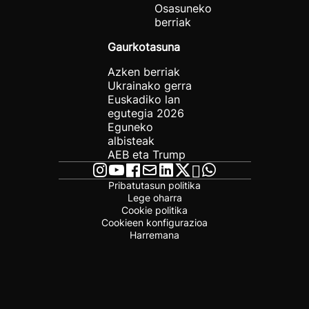
Osasuneko
berriak
Gaurkotasuna
Azken berriak
Ukrainako gerra
Euskadiko lan
egutegia 2026
Eguneko
albisteak
AEB eta Trump
Pribatutasun politika
Lege oharra
Cookie politika
Cookieen konfigurazioa
Harremana