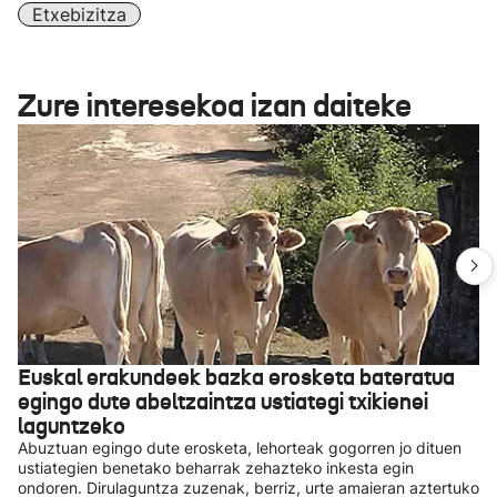
Etxebizitza
Zure interesekoa izan daiteke
Euskal erakundeek bazka erosketa bateratua
egingo dute abeltzaintza ustiategi txikienei
laguntzeko
Abuztuan egingo dute erosketa, lehorteak gogorren jo dituen
ustiategien benetako beharrak zehazteko inkesta egin
ondoren. Dirulaguntza zuzenak, berriz, urte amaieran aztertuko