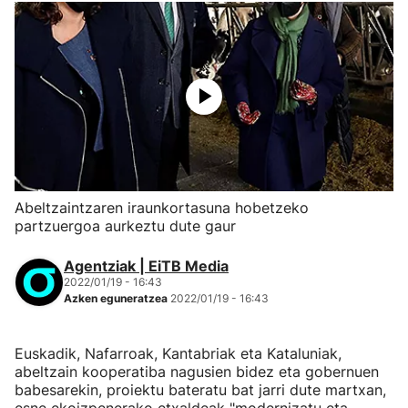
Abeltzaintzaren iraunkortasuna hobetzeko
partzuergoa aurkeztu dute gaur
Agentziak | EiTB Media
2022/01/19 - 16:43
Azken eguneratzea
2022/01/19 - 16:43
Euskadik, Nafarroak, Kantabriak eta Kataluniak,
abeltzain kooperatiba nagusien bidez eta gobernuen
babesarekin, proiektu bateratu bat jarri dute martxan,