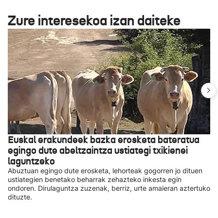
Zure interesekoa izan daiteke
Euskal erakundeek bazka erosketa bateratua
egingo dute abeltzaintza ustiategi txikienei
laguntzeko
Abuztuan egingo dute erosketa, lehorteak gogorren jo dituen
ustiategien benetako beharrak zehazteko inkesta egin
ondoren. Dirulaguntza zuzenak, berriz, urte amaieran aztertuko
dituzte.