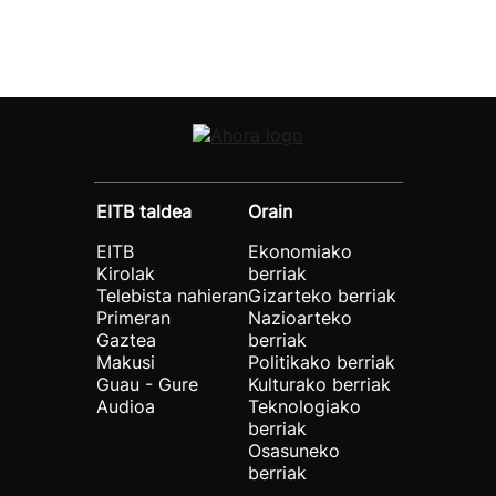
EITB taldea
Orain
EITB
Ekonomiako
Kirolak
berriak
Telebista nahieran
Gizarteko berriak
Primeran
Nazioarteko
Gaztea
berriak
Makusi
Politikako berriak
Guau - Gure
Kulturako berriak
Audioa
Teknologiako
berriak
Osasuneko
berriak