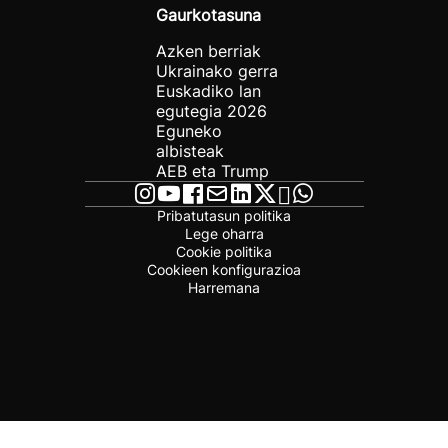
Gaurkotasuna
Azken berriak
Ukrainako gerra
Euskadiko lan
egutegia 2026
Eguneko
albisteak
AEB eta Trump
Pribatutasun politika
Lege oharra
Cookie politika
Cookieen konfigurazioa
Harremana