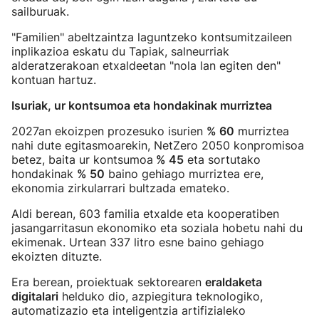
sailburuak.
"Familien" abeltzaintza laguntzeko kontsumitzaileen
inplikazioa eskatu du Tapiak, salneurriak
alderatzerakoan etxaldeetan "nola lan egiten den"
kontuan hartuz.
Isuriak, ur kontsumoa eta hondakinak murriztea
2027an ekoizpen prozesuko isurien
% 60
murriztea
nahi dute egitasmoarekin, NetZero 2050 konpromisoa
betez, baita ur kontsumoa
% 45
eta sortutako
hondakinak
% 50
baino gehiago murriztea ere,
ekonomia zirkularrari bultzada emateko.
Aldi berean, 603 familia etxalde eta kooperatiben
jasangarritasun ekonomiko eta soziala hobetu nahi du
ekimenak. Urtean 337 litro esne baino gehiago
ekoizten dituzte.
Era berean, proiektuak sektorearen
eraldaketa
digitalari
helduko dio, azpiegitura teknologiko,
automatizazio eta inteligentzia artifizialeko