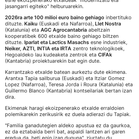
esne ekoizpenerako etxaldeak "modernizatu eta
jasangarri egiteko" helburuarekin.
2026ra arte 100 milioi euro baino gehiago
inbertituko
dituzte.
Kaiku
(Euskadi eta Nafarroa),
Llet Nostra
(Katalunia) eta
AGC Agrocantabria
abeltzain
kooperatibek 600 etxalde baino gehiago biltzen
dituzte.
Iparlat eta Lactics Masachs
esne industriek,
Neiker, AZTI, INTIA eta IRTA
zentro teknologikoek,
Hegoaldeko lau kudeaketa zentrok eta
CIFAk
(Kantabria) proiektuarekin bat egin dute.
Karrantzako etxalde batean aurkeztu dute ekimena.
Arantxa Tapia sailburua (Euskadi) eta Itziar Gomez
Lopez (Nafarroa), Teresa Jorda i Roura (Katalunia) eta
Guillermo Blanco (Kantabria) kontseilariak bertan izan
dira.
Ekimenak haragi ekoizpenerako etxalde erraldoien
polemikarekin zerikusirik ez duela adierazi du Tapiak.
"Familia ganadutegien aldeko apustua ez da gaurkoa,
ez da eztabaida berri bat, aspaldi lantzen ari garen
eredua da, beti egin izan duguna", ziurtatu du