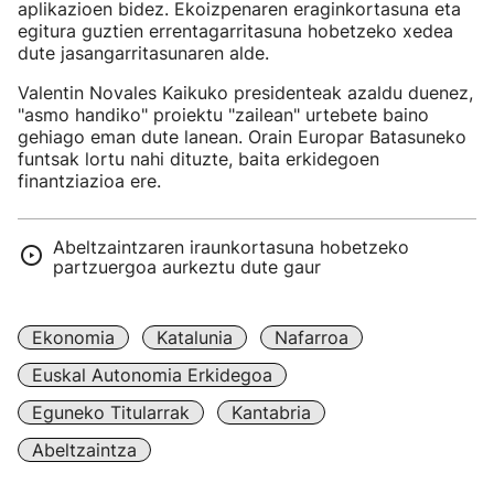
aplikazioen bidez. Ekoizpenaren eraginkortasuna eta
egitura guztien errentagarritasuna hobetzeko xedea
dute jasangarritasunaren alde.
Valentin Novales Kaikuko presidenteak azaldu duenez,
"asmo handiko" proiektu "zailean" urtebete baino
gehiago eman dute lanean. Orain Europar Batasuneko
funtsak lortu nahi dituzte, baita erkidegoen
finantziazioa ere.
Abeltzaintzaren iraunkortasuna hobetzeko
partzuergoa aurkeztu dute gaur
Ekonomia
Katalunia
Nafarroa
Euskal Autonomia Erkidegoa
Eguneko Titularrak
Kantabria
Abeltzaintza