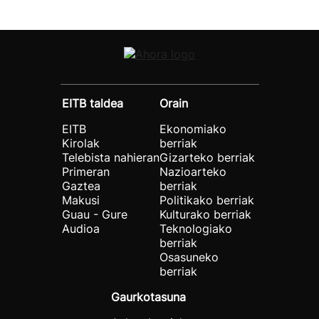
EITB taldea
Orain
EITB
Ekonomiako
Kirolak
berriak
Telebista nahieran
Gizarteko berriak
Primeran
Nazioarteko
Gaztea
berriak
Makusi
Politikako berriak
Guau - Gure
Kulturako berriak
Audioa
Teknologiako
berriak
Osasuneko
berriak
Gaurkotasuna