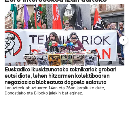
Euskadiko ikuskizunetako teknikariek grebari
eutsi diote, lehen hitzarmen kolektiboaren
negoziazioa blokeatuta dagoela salatuta
Lanuzteek abuztuaren 14an eta 26an jarraituko dute,
Donostiako eta Bilboko jaiekin bat eginez.