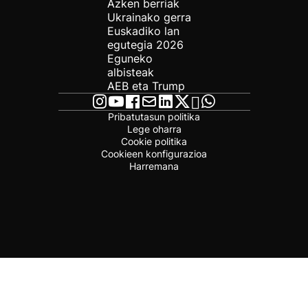
Azken berriak
Ukrainako gerra
Euskadiko lan
egutegia 2026
Eguneko
albisteak
AEB eta Trump
Pribatutasun politika
Lege oharra
Cookie politika
Cookieen konfigurazioa
Harremana