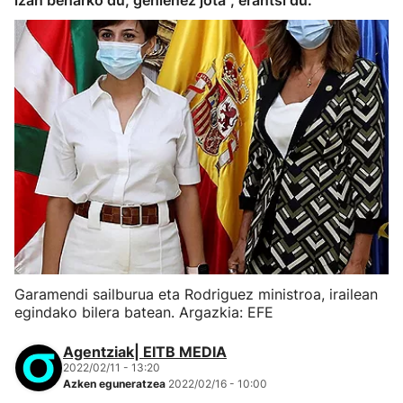
izan beharko du, gehienez jota", erantsi du.
Garamendi sailburua eta Rodriguez ministroa, irailean
egindako bilera batean. Argazkia: EFE
Agentziak| EITB MEDIA
2022/02/11 - 13:20
Azken eguneratzea
2022/02/16 - 10:00