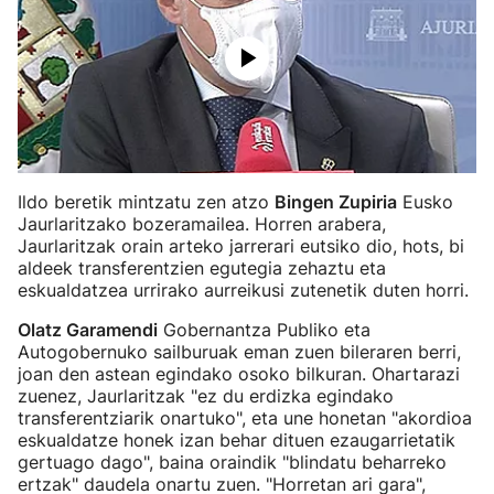
Ildo beretik mintzatu zen atzo
Bingen Zupiria
Eusko
Jaurlaritzako bozeramailea. Horren arabera,
Jaurlaritzak orain arteko jarrerari eutsiko dio, hots, bi
aldeek transferentzien egutegia zehaztu eta
eskualdatzea urrirako aurreikusi zutenetik duten horri.
Olatz Garamendi
Gobernantza Publiko eta
Autogobernuko sailburuak eman zuen bileraren berri,
joan den astean egindako osoko bilkuran. Ohartarazi
zuenez, Jaurlaritzak "ez du erdizka egindako
transferentziarik onartuko", eta une honetan "akordioa
eskualdatze honek izan behar dituen ezaugarrietatik
gertuago dago", baina oraindik "blindatu beharreko
ertzak" daudela onartu zuen. "Horretan ari gara",