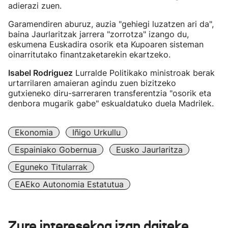
adierazi zuen.
Garamendiren aburuz, auzia "gehiegi luzatzen ari da",
baina Jaurlaritzak jarrera "zorrotza" izango du,
eskumena Euskadira osorik eta Kupoaren sisteman
oinarritutako finantzaketarekin ekartzeko.
Isabel Rodriguez
Lurralde Politikako ministroak berak
urtarrilaren amaieran agindu zuen bizitzeko
gutxieneko diru-sarreraren transferentzia "osorik eta
denbora mugarik gabe" eskualdatuko duela Madrilek.
Ekonomia
Iñigo Urkullu
Espainiako Gobernua
Eusko Jaurlaritza
Eguneko Titularrak
EAEko Autonomia Estatutua
Zure interesekoa izan daiteke