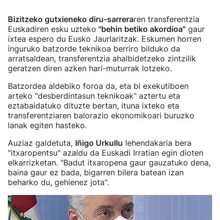
Bizitzeko gutxieneko diru-sarrera
ren transferentzia
Euskadiren esku uzteko
"behin betiko akordioa"
gaur
ixtea espero du Eusko Jaurlaritzak. Eskumen horren
inguruko batzorde teknikoa berriro bilduko da
arratsaldean, transferentzia ahalbidetzeko zintzilik
geratzen diren azken hari-muturrak lotzeko.
Batzordea aldebiko foroa da, eta bi exekutiboen
arteko "desberdintasun teknikoak" aztertu eta
eztabaidatuko dituzte bertan, ituna ixteko eta
transferentziaren balorazio ekonomikoari buruzko
lanak egiten hasteko.
Auziaz galdetuta,
Iñigo Urkullu
lehendakaria bera
"itxaropentsu" azaldu da Euskadi Irratian egin dioten
elkarrizketan. "Badut itxaropena gaur gauzatuko dena,
baina gaur ez bada, bigarren bilera batean izan
beharko du, gehienez jota".