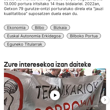
13.000 portura iritsitako 14 itsas bidaiariei. 2022an,
Getxon 79 gurutze-ontzi porturatuko direla eta "jauzi
kualitatiboa" suposatzen duela esan du.
Ekonomia
Bilbo
Bizkaia
Euskal Autonomia Erkidegoa
Bilboko Portua
Eguneko Titularrak
Zure interesekoa izan daiteke