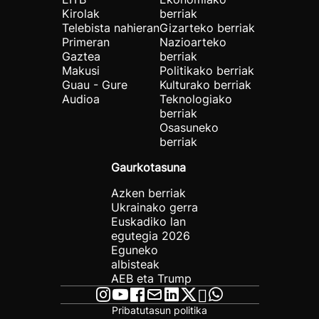
Kirolak
berriak
Telebista nahieran
Gizarteko berriak
Primeran
Nazioarteko
Gaztea
berriak
Makusi
Politikako berriak
Guau - Gure
Kulturako berriak
Audioa
Teknologiako
berriak
Osasuneko
berriak
Gaurkotasuna
Azken berriak
Ukrainako gerra
Euskadiko lan
egutegia 2026
Eguneko
albisteak
AEB eta Trump
Pribatutasun politika