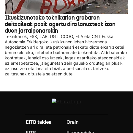
Ikuskizunetako teknikarien grebaren
deitzaileak pozik agertu dira lanuzteak izan
duen jarraipenarekin
Teknikariok, ESK, LAB, UGT, CCOO, ELA eta CNT Euskal
Autonomia Erkidegoko ikuskizunen lehen hitzarmena
negoziatzen ari dira, eta patronalari eskatu diote elkarrizketei
berriro ekiteko, urtebete baitaramate blokeatuta. Aldi baterako
kontratuak, lanaldi oso luzeak, legez ezarritako atsedenaldiak
ez errespetatzea, jaiegunetan zein gaueko ordutegian plusik
ez jasotzea eta lana eta bizitza pertsonala uztartzeko
zailtasunak dituztela salatzen dute.
EITB taldea
Orain
EITB
Ekonomiako