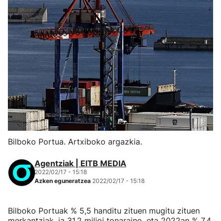
Bilboko Portua. Artxiboko argazkia.
Agentziak | EITB MEDIA
2022/02/17 - 15:18
Azken eguneratzea
2022/02/17 - 15:18
Bilboko Portuak % 5,5 handitu zituen mugitu zituen
merkantziak, ia 31,2 milioi tonaraino, eta 2022an % 7,4