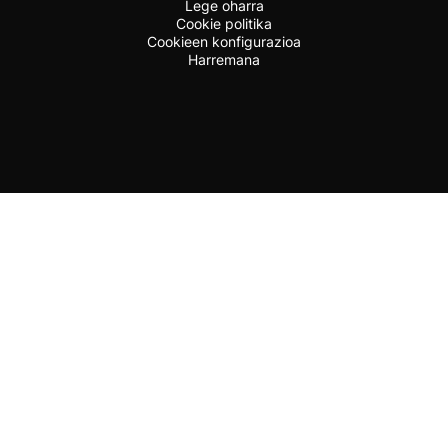
Lege oharra
Cookie politika
Cookieen konfigurazioa
Harremana