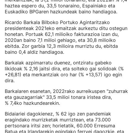
haztea espero du, 33,5 tonaraino, Espainiako eta
Euskadiko BPGaren hazkundeak baino handiagoa.
Ricardo Barkala Bilboko Portuko Agintaritzako
presidenteak 2021eko emaitzak aurkeztu ditu ostegun
honetan. Portuak 62,1 milioiko fakturazioa izan du,
2020an baino 7,1 milioi gehiago, eta 30,8 milioiko
ebitda. Zor garbia 12,3 milioira murriztu du, ebitda
baino 0,4 aldiz handiagoa.
Barkalak azpimarratu duenez, ontziratu gabeko
likidoak % 2,16 jaitsi dira, eta solteko gai solidoak (%
+26,81) eta merkantziak oro har (% +13,57) igo egin
dira.
Barkalaren esanetan, 2022rako aurreikuspen "zuhurrak
eta gauzagarriak" 33,5 milioi tonara iristea dira,
% 7,4ko hazkundearekin.
Bidaiariei dagokienez, % 62 igo zen pandemiak
eragindako murrizketak murriztean, eta 73.000
pertsonara iritsi zen; horietatik, 60.000 Erresuma
Batua eta Irlandarekin egindako ferryei dagozkie, eta