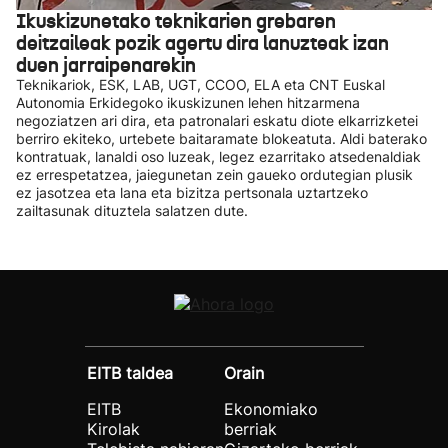
Ikuskizunetako teknikarien grebaren
deitzaileak pozik agertu dira lanuzteak izan
duen jarraipenarekin
Teknikariok, ESK, LAB, UGT, CCOO, ELA eta CNT Euskal
Autonomia Erkidegoko ikuskizunen lehen hitzarmena
negoziatzen ari dira, eta patronalari eskatu diote elkarrizketei
berriro ekiteko, urtebete baitaramate blokeatuta. Aldi baterako
kontratuak, lanaldi oso luzeak, legez ezarritako atsedenaldiak
ez errespetatzea, jaiegunetan zein gaueko ordutegian plusik
ez jasotzea eta lana eta bizitza pertsonala uztartzeko
zailtasunak dituztela salatzen dute.
EITB taldea
Orain
EITB
Ekonomiako
Kirolak
berriak