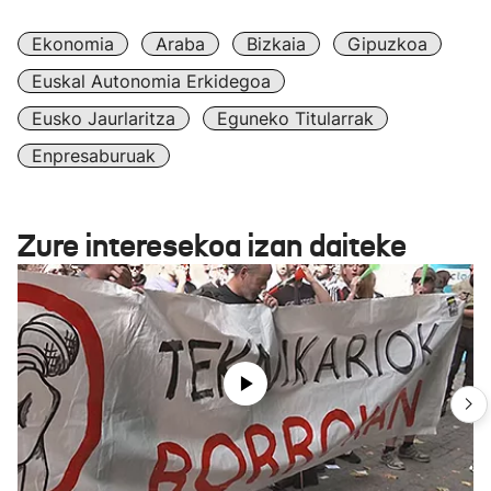
Ekonomia
Araba
Bizkaia
Gipuzkoa
Euskal Autonomia Erkidegoa
Eusko Jaurlaritza
Eguneko Titularrak
Enpresaburuak
Zure interesekoa izan daiteke