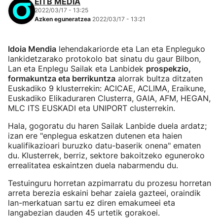
EITB MEDIA
2022/03/17 - 13:25
Azken eguneratzea
2022/03/17 - 13:21
Idoia Mendia
lehendakariorde eta Lan eta Enpleguko
lankidetzarako protokolo bat sinatu du gaur Bilbon,
Lan eta Enplegu Sailak eta Lanbidek
prospekzio,
formakuntza eta berrikuntza
alorrak bultza ditzaten
Euskadiko 9 klusterrekin: ACICAE, ACLIMA, Eraikune,
Euskadiko Elikaduraren Clusterra, GAIA, AFM, HEGAN,
MLC ITS EUSKADI eta UNIPORT clusterrekin.
Hala, gogoratu du haren Sailak Lanbide duela ardatz;
izan ere "enplegua eskatzen dutenen eta haien
kualifikazioari buruzko datu-baserik onena" ematen
du. Klusterrek, berriz, sektore bakoitzeko eguneroko
errealitatea eskaintzen duela nabarmendu du.
Testuinguru horretan azpimarratu du prozesu horretan
arreta berezia eskaini behar zaiela gazteei, oraindik
lan-merkatuan sartu ez diren emakumeei eta
langabezian dauden 45 urtetik gorakoei.