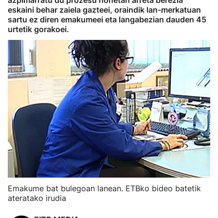
azpimarratu du prozesu honetan arreta berezia
eskaini behar zaiela gazteei, oraindik lan-merkatuan
sartu ez diren emakumeei eta langabezian dauden 45
urtetik gorakoei.
Emakume bat bulegoan lanean. ETBko bideo batetik
ateratako irudia