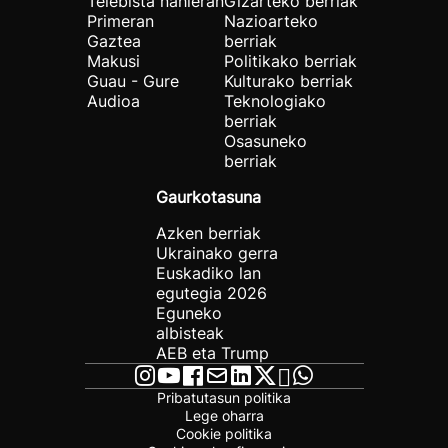
Telebista nahieran
Gizarteko berriak
Primeran
Nazioarteko
Gaztea
berriak
Makusi
Politikako berriak
Guau - Gure
Kulturako berriak
Audioa
Teknologiako
berriak
Osasuneko
berriak
Gaurkotasuna
Azken berriak
Ukrainako gerra
Euskadiko lan
egutegia 2026
Eguneko
albisteak
AEB eta Trump
Pribatutasun politika
Lege oharra
Cookie politika