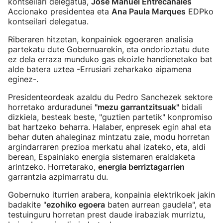
kontseilari delegatua,
Jose Manuel Entrecanales
Accionako presidentea eta
Ana Paula Marques
EDPko
kontseilari delegatua.
Riberaren hitzetan, konpainiek egoeraren analisia
partekatu dute Gobernuarekin, eta ondorioztatu dute
ez dela erraza munduko gas ekoizle handienetako bat
alde batera uztea -Errusiari zeharkako aipamena
eginez-.
Presidenteordeak azaldu du Pedro Sanchezek sektore
horretako arduradunei
"mezu garrantzitsuak"
bidali
dizkiela, besteak beste, "guztien partetik" konpromiso
bat hartzeko beharra. Halaber, enpresek egin ahal eta
behar duten ahaleginaz mintzatu zaie, modu horretan
argindarraren prezioa merkatu ahal izateko, eta, aldi
berean, Espainiako energia sistemaren eraldaketa
arintzeko. Horretarako,
energia berriztagarrien
garrantzia azpimarratu du.
Gobernuko iturrien arabera, konpainia elektrikoek jakin
badakite "
ezohiko egoera
baten aurrean gaudela", eta
testuinguru horretan prest daude irabaziak murriztu,