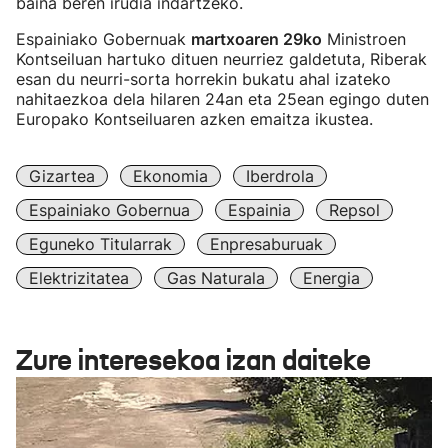
baina beren irudia indartzeko.
Espainiako Gobernuak
martxoaren 29ko
Ministroen
Kontseiluan hartuko dituen neurriez galdetuta, Riberak
esan du neurri-sorta horrekin bukatu ahal izateko
nahitaezkoa dela hilaren 24an eta 25ean egingo duten
Europako Kontseiluaren azken emaitza ikustea.
Gizartea
Ekonomia
Iberdrola
Espainiako Gobernua
Espainia
Repsol
Eguneko Titularrak
Enpresaburuak
Elektrizitatea
Gas Naturala
Energia
Zure interesekoa izan daiteke