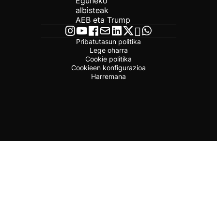
Eguneko
albisteak
AEB eta Trump
Pribatutasun politika
Lege oharra
Cookie politika
Cookieen konfigurazioa
Harremana