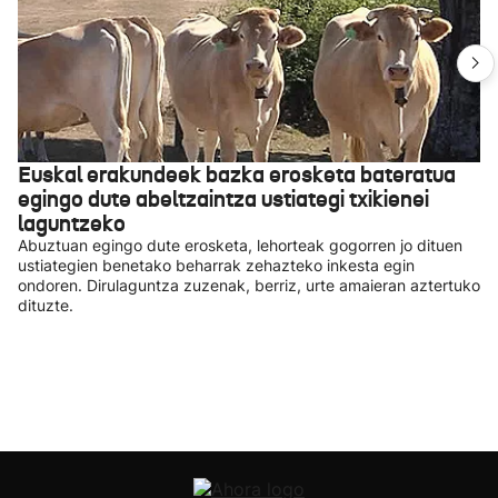
Euskal erakundeek bazka erosketa bateratua
egingo dute abeltzaintza ustiategi txikienei
laguntzeko
Abuztuan egingo dute erosketa, lehorteak gogorren jo dituen
ustiategien benetako beharrak zehazteko inkesta egin
ondoren. Dirulaguntza zuzenak, berriz, urte amaieran aztertuko
dituzte.