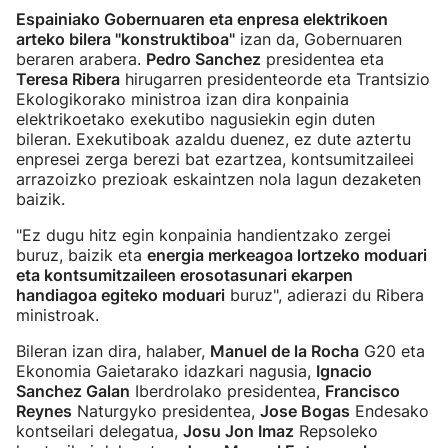
Espainiako Gobernuaren eta enpresa elektrikoen
arteko bilera "konstruktiboa"
izan da, Gobernuaren
beraren arabera.
Pedro Sanchez
presidentea eta
Teresa Ribera
hirugarren presidenteorde eta Trantsizio
Ekologikorako ministroa izan dira konpainia
elektrikoetako exekutibo nagusiekin egin duten
bileran. Exekutiboak azaldu duenez, ez dute aztertu
enpresei zerga berezi bat ezartzea, kontsumitzaileei
arrazoizko prezioak eskaintzen nola lagun dezaketen
baizik.
"Ez dugu hitz egin konpainia handientzako zergei
buruz, baizik eta
energia merkeagoa lortzeko moduari
eta kontsumitzaileen erosotasunari ekarpen
handiagoa egiteko moduari
buruz", adierazi du Ribera
ministroak.
Bileran izan dira, halaber,
Manuel de la Rocha
G20 eta
Ekonomia Gaietarako idazkari nagusia,
Ignacio
Sanchez Galan
Iberdrolako presidentea,
Francisco
Reynes
Naturgyko presidentea,
Jose Bogas
Endesako
kontseilari delegatua,
Josu Jon Imaz
Repsoleko