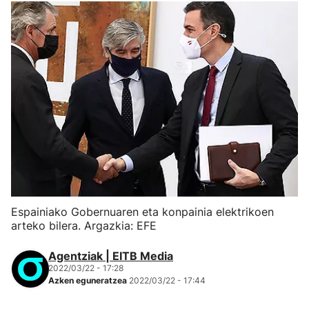
Espainiako Gobernuaren eta konpainia elektrikoen
arteko bilera. Argazkia: EFE
Agentziak | EITB Media
2022/03/22 - 17:28
Azken eguneratzea
2022/03/22 - 17:44