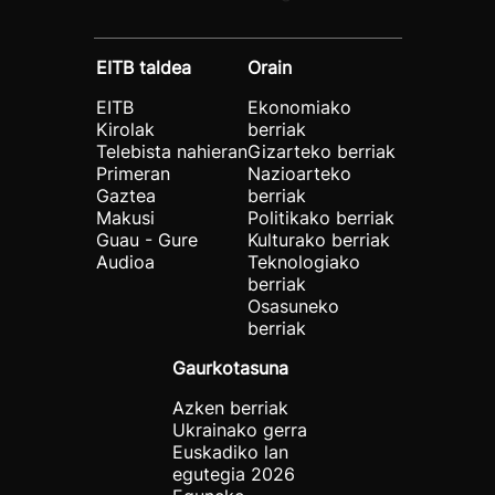
EITB taldea
Orain
EITB
Ekonomiako
Kirolak
berriak
Telebista nahieran
Gizarteko berriak
Primeran
Nazioarteko
Gaztea
berriak
Makusi
Politikako berriak
Guau - Gure
Kulturako berriak
Audioa
Teknologiako
berriak
Osasuneko
berriak
Gaurkotasuna
Azken berriak
Ukrainako gerra
Euskadiko lan
egutegia 2026