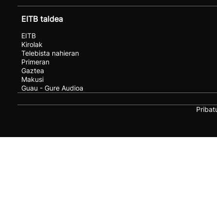
EITB taldea
EITB
Kirolak
Telebista nahieran
Primeran
Gaztea
Makusi
Guau - Gure Audioa
Pribat