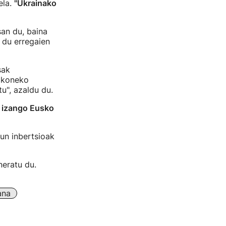
ela.
"Ukrainako
an du, baina
 du erregaien
sak
sakoneko
tu", azaldu du.
 izango Eusko
un inbertsioak
neratu du.
ana