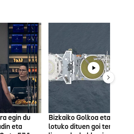
ra egin du
Bizkaiko Golkoa eta Frantz
din eta
lotuko dituen goi tentsioko