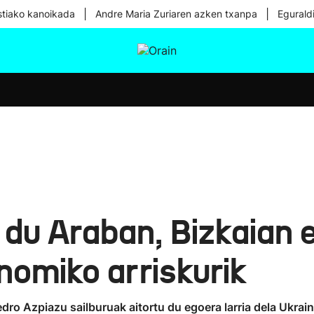
|
|
tiako kanoikada
Andre Maria Zuriaren azken txanpa
Egurald
tura
Ikusmiran
Egural
Osasuna
Teknologia
 du Araban, Bizkaian 
nomiko arriskurik
dro Azpiazu sailburuak aitortu du egoera larria dela Ukrai