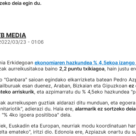
zeko deia egin du.
TB MEDIA
2022/03/23 - 01:06
mia Erkidegoan
ekonomiaren hazkundea % 4,5ekoa izango 
zak aurreikusitakoa baino
2,2 puntu txikiagoa
, hain justu e
o "Ganbara" saioan egindako elkarrizketa batean Pedro A
ailburuak esan duenez, Araban, Bizkaian eta Gipuzkoan
ez 
teko arriskurik
, eta azpimarratu du % 4,5eko hazkundea "po
ak aurreikuspen guztiak aldarazi ditu munduan, eta egoera 
itariotik", adierazi du. Hala ere,
alarmarik ez sortzeko deia
u "% 4ko igoera positiboa" dela.
iek, Euskadin eta Europan, neurriak modu koordinatuan har
lta emateko", iritzi dio. Edonola ere, Azpiazuk onartu du s