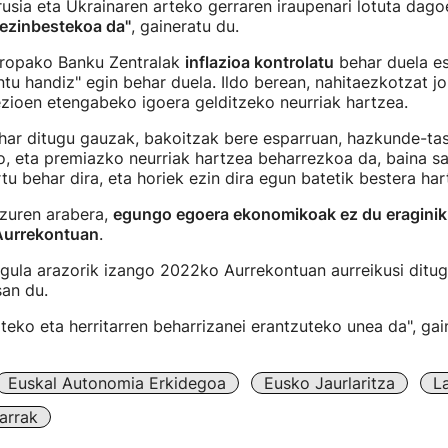
sia eta Ukrainaren arteko gerraren iraupenari lotuta dago
 ezinbestekoa da"
, gaineratu du.
uropako Banku Zentralak
inflazioa kontrolatu
behar duela es
tu handiz" egin behar duela. Ildo berean, nahitaezkotzat jo
zioen etengabeko igoera gelditzeko neurriak hartzea.
har ditugu gauzak, bakoitzak bere esparruan, hazkunde-ta
o, eta premiazko neurriak hartzea beharrezkoa da, baina 
tu behar dira, eta horiek ezin dira egun batetik bestera har
azuren arabera,
egungo egoera ekonomikoak ez du eraginik
 Aurrekontuan
.
gula arazorik izango 2022ko Aurrekontuan aurreikusi ditug
san du.
iteko eta herritarren beharrizanei erantzuteko unea da", gai
Euskal Autonomia Erkidegoa
Eusko Jaurlaritza
L
arrak