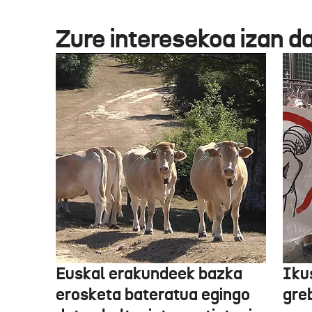
Zure interesekoa izan d
Euskal erakundeek bazka
Iku
erosketa bateratua egingo
gre