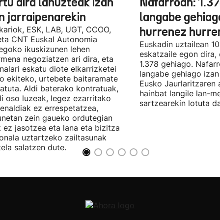
tu dira lanuzteak izan
Nafarroan: 1.3
n jarraipenarekin
langabe gehiag
kariok, ESK, LAB, UGT, CCOO,
hurrenez hurre
eta CNT Euskal Autonomia
Euskadin uztailean 1
egoko ikuskizunen lehen
eskatzaile egon dira,
rmena negoziatzen ari dira, eta
1.378 gehiago. Nafarr
nalari eskatu diote elkarrizketei
langabe gehiago izan 
ro ekiteko, urtebete baitaramate
Eusko Jaurlaritzaren 
atuta. Aldi baterako kontratuak,
hainbat langile lan-m
di oso luzeak, legez ezarritako
sartzearekin lotuta d
enaldiak ez errespetatzea,
unetan zein gaueko ordutegian
k ez jasotzea eta lana eta bizitza
onala uztartzeko zailtasunak
tela salatzen dute.