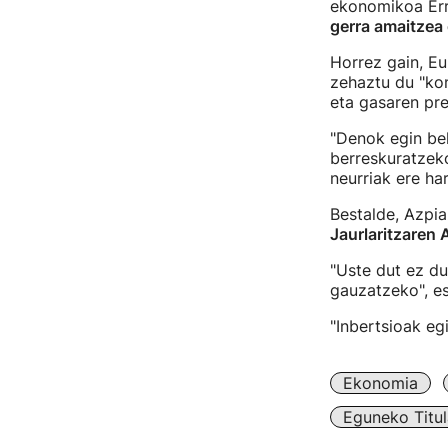
ekonomikoa Erru
gerra amaitzea
Horrez gain, E
zehaztu du "kon
eta gasaren pre
"Denok egin be
berreskuratzek
neurriak ere har
Bestalde, Azpi
Jaurlaritzaren
"Uste dut ez du
gauzatzeko", e
"Inbertsioak eg
Ekonomia
Eguneko Titul