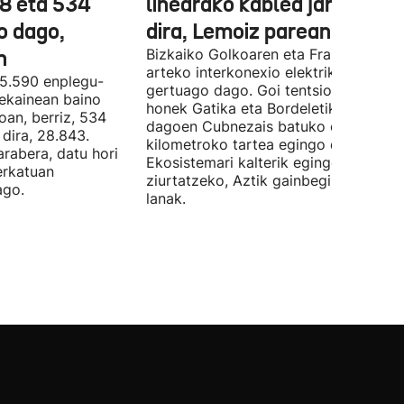
78 eta 534
linearako kablea jartzen ha
o dago,
dira, Lemoiz parean
n
Bizkaiko Golkoaren eta Frantziaren
arteko interkonexio elektrikoa
05.590 enplegu-
gertuago dago. Goi tentsioko linea
 ekainean baino
honek Gatika eta Bordeletik gertu
oan, berriz, 534
dagoen Cubnezais batuko ditu eta 2
dira, 28.843.
kilometroko tartea egingo du ur azpi
arabera, datu hori
Ekosistemari kalterik egingo ez zaiol
erkatuan
ziurtatzeko, Aztik gainbegiratuko dit
ago.
lanak.