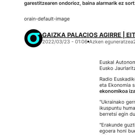
garestitzearen ondorioz, baina alarmarik ez sort
orain-default-image
GAIZKA PALACIOS AGIRRE | EI
2022/03/23 - 01:06
Azken eguneratzea
Euskal Autono
Eusko Jaurlarit
Radio Euskadik
eta Ekonomia s
ekonomikoa iza
"Ukrainako gerr
ikuspuntu human
berretsi egin d
"Erakunde guzt
egoera honi bue