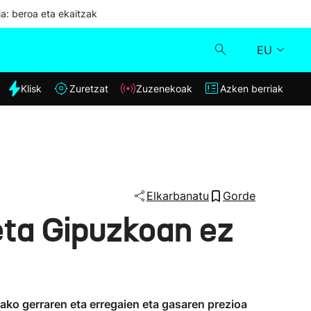
ia: beroa eta ekaitzak
EU
dia
Klisk
Zuretzat
Zuzenekoak
Azken berriak
Klisk
Zuzenekoak
Zuretzat
Elkarbanatu
Gorde
eta Gipuzkoan ez
Azken berriak
nako gerraren eta erregaien eta gasaren prezioa