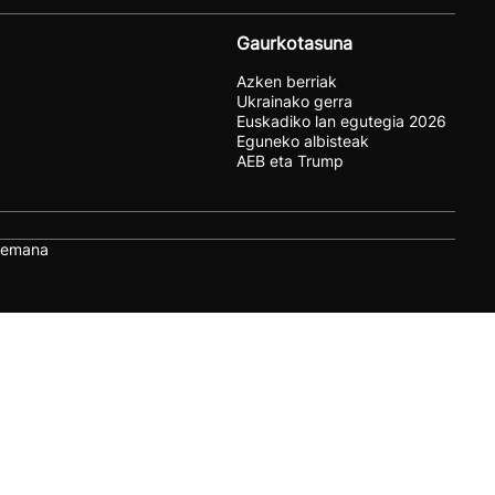
Gaurkotasuna
Azken berriak
Ukrainako gerra
Euskadiko lan egutegia 2026
Eguneko albisteak
AEB eta Trump
remana