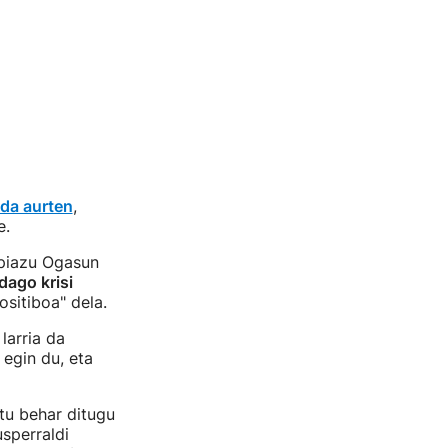
da aurten
,
re.
zpiazu Ogasun
dago krisi
sitiboa" dela.
larria da
egin du, eta
tu behar ditugu
usperraldi