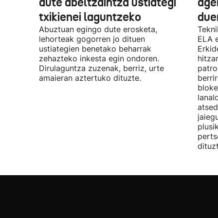
dute abeltzaintza ustiategi
ager
txikienei laguntzeko
due
Abuztuan egingo dute erosketa,
Tekni
lehorteak gogorren jo dituen
ELA 
ustiategien benetako beharrak
Erkid
zehazteko inkesta egin ondoren.
hitza
Dirulaguntza zuzenak, berriz, urte
patro
amaieran aztertuko dituzte.
berri
bloke
lanal
atsed
jaieg
plusi
perts
dituz