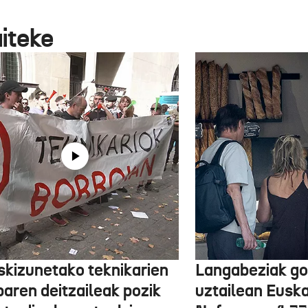
aiteke
skizunetako teknikarien
Langabeziak go
baren deitzaileak pozik
uztailean Euska