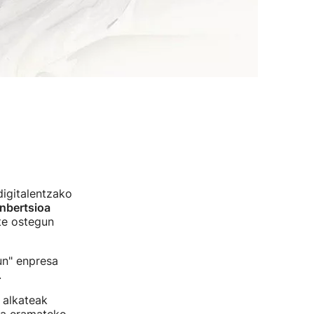
digitalentzako
inbertsioa
te ostegun
un" enpresa
.
 alkateak