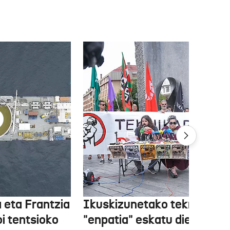
 eta Frantzia
Ikuskizunetako teknikariek
oi tentsioko
"enpatia" eskatu diete