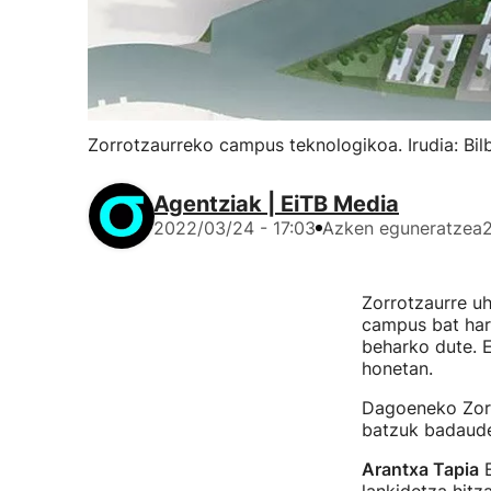
Zorrotzaurreko campus teknologikoa. Irudia: Bi
Agentziak | EiTB Media
2022/03/24 - 17:03
Azken eguneratzea
Zorrotzaurre uh
campus bat har
beharko dute. E
honetan.
Dagoeneko Zorr
batzuk badaud
Arantxa Tapia
E