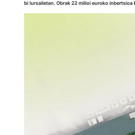
bi lursailetan. Obrak 22 milioi euroko inbertsioa