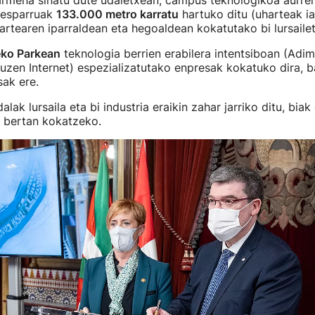
zarmena sinatu dute udaletxean, campus teknologikoa aurre
 esparruak
133.000 metro karratu
hartuko ditu (uharteak i
hartearen iparraldean eta hegoaldean kokatutako bi lursailet
eko Parkean
teknologia berrien erabilera intentsiboan (Adime
uzen Internet) espezializatutako enpresak kokatuko dira, ba
sak ere.
lak lursaila eta bi industria eraikin zahar jarriko ditu, biak
k bertan kokatzeko.