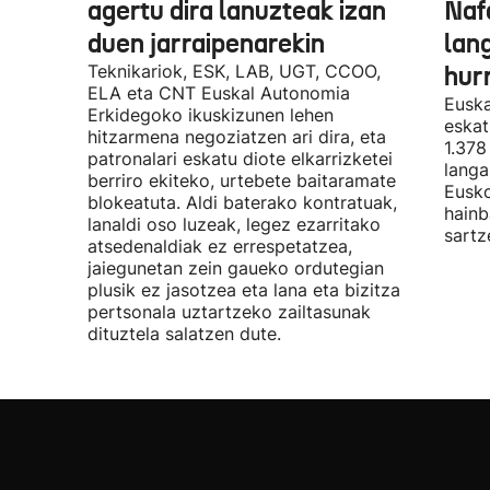
agertu dira lanuzteak izan
Naf
duen jarraipenarekin
lan
Teknikariok, ESK, LAB, UGT, CCOO,
hur
ELA eta CNT Euskal Autonomia
Euska
Erkidegoko ikuskizunen lehen
eskat
hitzarmena negoziatzen ari dira, eta
1.378
patronalari eskatu diote elkarrizketei
langa
berriro ekiteko, urtebete baitaramate
Eusko
blokeatuta. Aldi baterako kontratuak,
hainb
lanaldi oso luzeak, legez ezarritako
sartz
atsedenaldiak ez errespetatzea,
jaiegunetan zein gaueko ordutegian
plusik ez jasotzea eta lana eta bizitza
pertsonala uztartzeko zailtasunak
dituztela salatzen dute.