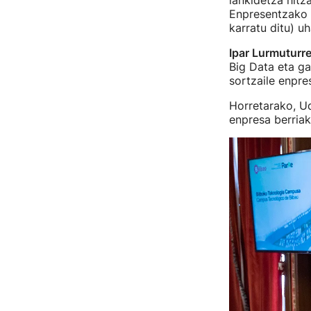
lankidetza hit
Enpresentzako
karratu ditu) u
Ipar Lurmuturr
Big Data eta ga
sortzaile enpre
Horretarako, Uda
enpresa berria