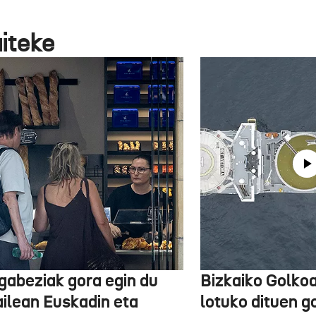
aiteke
gabeziak gora egin du
Bizkaiko Golkoa
ailean Euskadin eta
lotuko dituen g