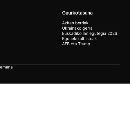
Gaurkotasuna
Azken berriak
Ukrainako gerra
Euskadiko lan egutegia 2026
Eguneko albisteak
AEB eta Trump
remana