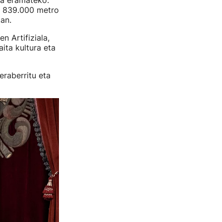
ra eramateko.
a 839.000 metro
an.
n Artifiziala,
ita kultura eta
 eraberritu eta