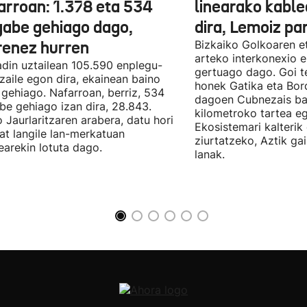
arroan: 1.378 eta 534
linearako kable
gabe gehiago dago,
dira, Lemoiz pa
renez hurren
Bizkaiko Golkoaren e
arteko interkonexio e
din uztailean 105.590 enplegu-
gertuago dago. Goi te
zaile egon dira, ekainean baino
honek Gatika eta Bord
 gehiago. Nafarroan, berriz, 534
dagoen Cubnezais ba
be gehiago izan dira, 28.843.
kilometroko tartea eg
 Jaurlaritzaren arabera, datu hori
Ekosistemari kalterik
at langile lan-merkatuan
ziurtatzeko, Aztik ga
earekin lotuta dago.
lanak.