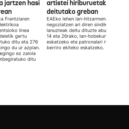
a jartzen hasi
artistei hiriburuetako jaiet
rean
deitutako greban
ta Frantziaren
EAEko lehen lan-hitzarmena
lektrikoa
negoziatzen ari diren sindikatuek
ntsioko linea
lanuzteak deitu dituzte abuztuaren 5,
eletik gertu
14 eta 26rako, lan-hobekuntzak
tuko ditu eta 276
eskatzeko eta patronalari negoziazio
ingo du ur azpian.
berriro ekiteko eskatzeko.
 egingo ez zaiola
inbegiratuko ditu