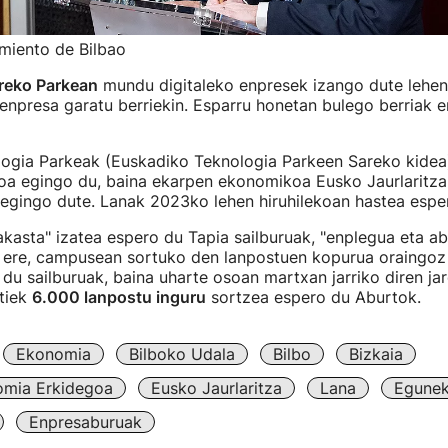
miento de Bilbao
reko Parkean
mundu digitaleko enpresek izango dute lehen
enpresa garatu berriekin. Esparru honetan bulego berriak e
logia Parkeak (Euskadiko Teknologia Parkeen Sareko kidea)
ioa egingo du, baina ekarpen ekonomikoa Eusko Jaurlaritza
egingo dute. Lanak 2023ko lehen hiruhilekoan hastea espe
akasta" izatea espero du Tapia sailburuak, "enplegua eta a
a ere, campusean sortuko den lanpostuen kopurua oraingoz
du sailburuak, baina uharte osoan martxan jarriko diren ja
tiek
6.000 lanpostu inguru
sortzea espero du Aburtok.
Ekonomia
Bilboko Udala
Bilbo
Bizkaia
omia Erkidegoa
Eusko Jaurlaritza
Lana
Egunek
Enpresaburuak