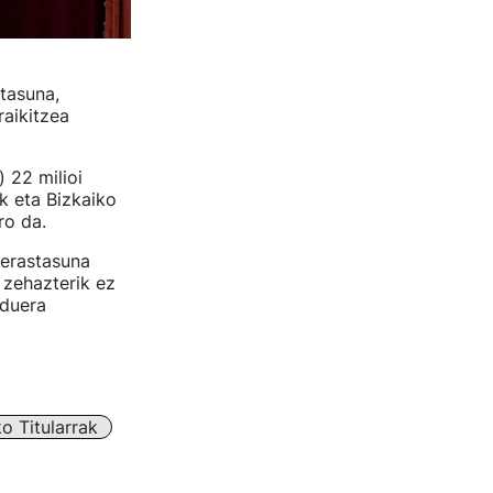
tasuna,
raikitzea
 22 milioi
k eta Bizkaiko
ro da.
berastasuna
 zehazterik ez
rduera
o Titularrak