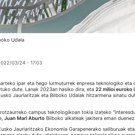
lboko Udala
2022/03/24 - 17:03
arteko ipar eta hego lurmuturrek enpresa teknologiko eta 
tuko dute. Lanak 2023an hasiko dira, eta
22 milioi euroko 
usko Jaurlaritzak eta Bilboko Udalak hitzarmena sinatu du
otzaurreko campus teknologikoan tokia izateko "interesd
e,
Juan Mari Aburto
Bilboko alkateak jakitera eman duenez
usko Jaurlaritzako Ekonomia Garapenerako sailburuak eta