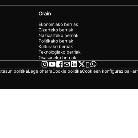
Orain
Ekonomiako berriak
Gizarteko berriak
Nazioarteko berriak
Politikako berriak
Kulturako berriak
Teknologiako berriak
Osasuneko berriak
utasun politika
Lege oharra
Cookie politika
Cookieen konfigurazioa
Har