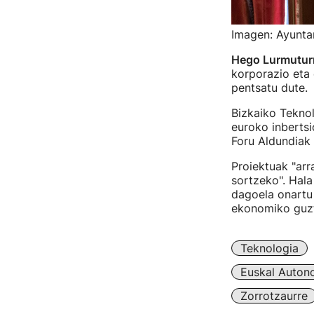
Imagen: Ayunta
Hego Lurmutur
korporazio eta 
pentsatu dute.
Bizkaiko Tekno
euroko inberts
Foru Aldundiak 
Proiektuak "arr
sortzeko". Hal
dagoela onartu 
ekonomiko guz
Teknologia
Euskal Auton
Zorrotzaurre