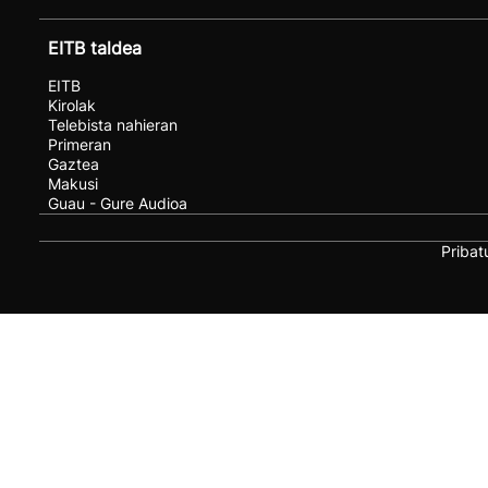
EITB taldea
EITB
Kirolak
Telebista nahieran
Primeran
Gaztea
Makusi
Guau - Gure Audioa
Pribat