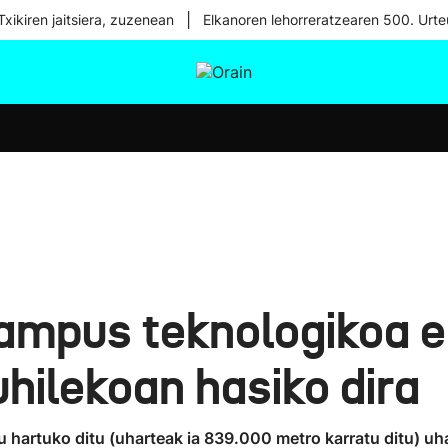
|
xikiren jaitsiera, zuzenean
Elkanoren lehorreratzearen 500. Urte
tura
Ikusmiran
Egural
Osasuna
Teknologia
ampus teknologikoa er
hilekoan hasiko dira
hartuko ditu (uharteak ia 839.000 metro karratu ditu) uh