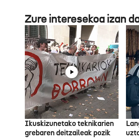
Zure interesekoa izan d
Ikuskizunetako teknikarien
Lan
grebaren deitzaileak pozik
uzt