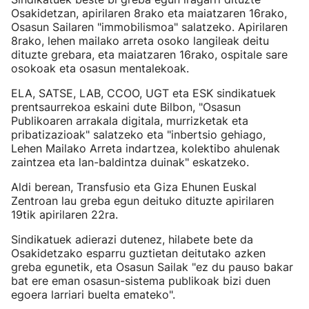
Osakidetzan, apirilaren 8rako eta maiatzaren 16rako,
Osasun Sailaren "immobilismoa" salatzeko. Apirilaren
8rako, lehen mailako arreta osoko langileak deitu
dituzte grebara, eta maiatzaren 16rako, ospitale sare
osokoak eta osasun mentalekoak.
ELA, SATSE, LAB, CCOO, UGT eta ESK sindikatuek
prentsaurrekoa eskaini dute Bilbon, "Osasun
Publikoaren arrakala digitala, murrizketak eta
pribatizazioak" salatzeko eta "inbertsio gehiago,
Lehen Mailako Arreta indartzea, kolektibo ahulenak
zaintzea eta lan-baldintza duinak" eskatzeko.
Aldi berean, Transfusio eta Giza Ehunen Euskal
Zentroan lau greba egun deituko dituzte apirilaren
19tik apirilaren 22ra.
Sindikatuek adierazi dutenez, hilabete bete da
Osakidetzako esparru guztietan deitutako azken
greba egunetik, eta Osasun Sailak "ez du pauso bakar
bat ere eman osasun-sistema publikoak bizi duen
egoera larriari buelta emateko".