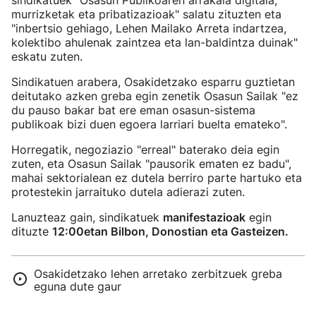
sindikatuek "Osasun Publikoaren arrakala digitala,
murrizketak eta pribatizazioak" salatu zituzten eta
"inbertsio gehiago, Lehen Mailako Arreta indartzea,
kolektibo ahulenak zaintzea eta lan-baldintza duinak"
eskatu zuten.
Sindikatuen arabera, Osakidetzako esparru guztietan
deitutako azken greba egin zenetik Osasun Sailak "ez
du pauso bakar bat ere eman osasun-sistema
publikoak bizi duen egoera larriari buelta emateko".
Horregatik, negoziazio "erreal" baterako deia egin
zuten, eta Osasun Sailak "pausorik ematen ez badu",
mahai sektorialean ez dutela berriro parte hartuko eta
protestekin jarraituko dutela adierazi zuten.
Lanuzteaz gain, sindikatuek
manifestazioak
egin
dituzte
12:00etan Bilbon, Donostian eta Gasteizen.
Osakidetzako lehen arretako zerbitzuek greba
eguna dute gaur