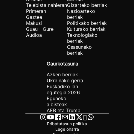
Telebista nahieran
Gizarteko berriak
Primeran
Nazioarteko
Gaztea
berriak
Makusi
Politikako berriak
Guau - Gure
Kulturako berriak
Audioa
Teknologiako
berriak
Osasuneko
berriak
Gaurkotasuna
Azken berriak
Ukrainako gerra
Euskadiko lan
egutegia 2026
Eguneko
albisteak
AEB eta Trump
Pribatutasun politika
Lege oharra