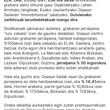
ELA, LAB, CCOO, UGT, ESK eta Satse
sindikatuek
grebara deitu dituzte gaur Osakidetzako Lehen
Arretako langileak, Eusko Jaurlaritzako Osasun
Sailaren "immobilismoa" salatzeko.
Gutxieneko
zerbitzuak larunbatetakoak izango dira.
Sindikatuek jakinarazi dutenez, grebaren jarraipena
"oso zabala" izan da gaurko deialdian. Osasun zentro
askotan grebaren jarraipena, hainbat kategoriatan,
%100ekoa izan dela zabaldu du ELAk. Gainera, zentro
batzuk itxita egon dira herritarrentzako arretarik gabe,
hala nola Arangoiti, La Merced edo Altamira Bizkaian,
edo Aranbizkarra II, Gazalbide edo Valles Araban, eta
Lazkao Gipuzkoan. Guztira,
jarraipena % 50 ingurukoa
dela adierazi dute protesta deitu duten sindikatuek.
Hala eta guztiz ere, Osasun Sailak esan du grebaren
jarraipena ez dela hainbestekoa izan, eta
% 14,41
ekoa
dela. Horren arabera, parte-gartzea % 10,82koa izan
da Araban; % 17,50ekoa, Bizkaian; eta % 11,63koa,
Gipuzkoan.
Greba deialdia aurkezteko egin zuten prentsaurrekoan