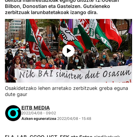
deituta manifestazioak egingo dituzte 12:00etan
Bilbon, Donostian eta Gasteizen. Gutxieneko
zerbitzuak larunbatetakoak izango dira.
Osakidetzako lehen arretako zerbitzuek greba eguna
dute gaur
EITB MEDIA
2022/04/08 - 09:02
Azken eguneratzea
2022/04/08 - 15:48