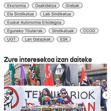
Ekonomia
Osakidetza
Grebak
Ela Sindikatua
Lab Sindikatua
Euskal Autonomia Erkidegoa
Eguneko Titularrak
Sindikatuak
CCOO
UGT
Lan Gatazkak
ESK
Zure interesekoa izan daiteke