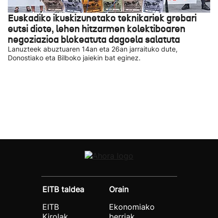
Euskadiko ikuskizunetako teknikariek grebari
eutsi diote, lehen hitzarmen kolektiboaren
negoziazioa blokeatuta dagoela salatuta
Lanuzteek abuztuaren 14an eta 26an jarraituko dute,
Donostiako eta Bilboko jaiekin bat eginez.
EITB taldea
Orain
EITB
Ekonomiako
Kirolak
berriak