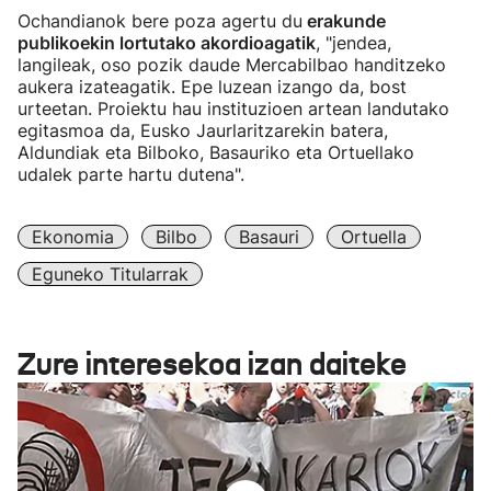
Ochandianok bere poza agertu du
erakunde
publikoekin lortutako akordioagatik
, "jendea,
langileak, oso pozik daude Mercabilbao handitzeko
aukera izateagatik. Epe luzean izango da, bost
urteetan. Proiektu hau instituzioen artean landutako
egitasmoa da, Eusko Jaurlaritzarekin batera,
Aldundiak eta Bilboko, Basauriko eta Ortuellako
udalek parte hartu dutena".
Ekonomia
Bilbo
Basauri
Ortuella
Eguneko Titularrak
Zure interesekoa izan daiteke