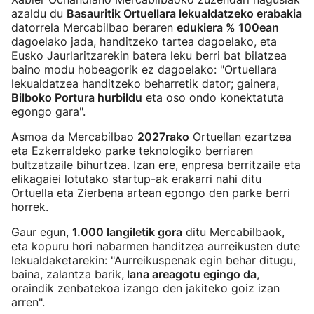
azaldu du
Basauritik Ortuellara lekualdatzeko erabakia
datorrela Mercabilbao beraren
edukiera % 100ean
dagoelako jada, handitzeko tartea dagoelako, eta
Eusko Jaurlaritzarekin batera leku berri bat bilatzea
baino modu hobeagorik ez dagoelako: "Ortuellara
lekualdatzea handitzeko beharretik dator; gainera,
Bilboko Portura hurbildu
eta oso ondo konektatuta
egongo gara".
Asmoa da Mercabilbao
2027rako
Ortuellan ezartzea
eta Ezkerraldeko parke teknologiko berriaren
bultzatzaile bihurtzea. Izan ere, enpresa berritzaile eta
elikagaiei lotutako startup-ak erakarri nahi ditu
Ortuella eta Zierbena artean egongo den parke berri
horrek.
Gaur egun,
1.000 langiletik gora
ditu Mercabilbaok,
eta kopuru hori nabarmen handitzea aurreikusten dute
lekualdaketarekin: "Aurreikuspenak egin behar ditugu,
baina, zalantza barik,
lana areagotu egingo da
,
oraindik zenbatekoa izango den jakiteko goiz izan
arren".