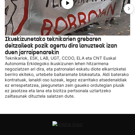
Ikuskizunetako teknikarien grebaren
deitzaileak pozik agertu dira lanuzteak izan
duen jarraipenarekin
Teknikariok, ESK, LAB, UGT, CCOO, ELA eta CNT Euskal
Autonomia Erkidegoko ikuskizunen lehen hitzarmena
negoziatzen ari dira, eta patronalari eskatu diote elkarrizketei
berriro ekiteko, urtebete baitaramate blokeatuta. Aldi baterako
kontratuak, lanaldi oso luzeak, legez ezarritako atsedenaldiak
ez errespetatzea, jaiegunetan zein gaueko ordutegian plusik
ez jasotzea eta lana eta bizitza pertsonala uztartzeko
zailtasunak dituztela salatzen dute.