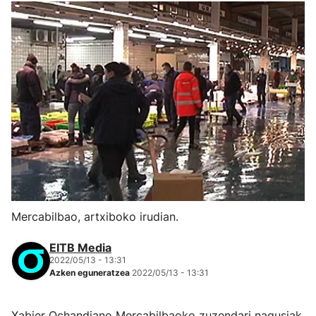
Mercabilbao, artxiboko irudian.
EITB Media
2022/05/13 - 13:31
Azken eguneratzea
2022/05/13 - 13:31
Xabier Ochandiano Mercabilbaoko zuzendari nagusiak