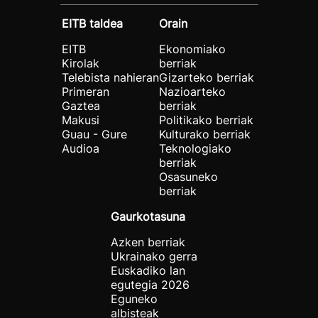
EITB taldea
Orain
EITB
Ekonomiako
Kirolak
berriak
Telebista nahieran
Gizarteko berriak
Primeran
Nazioarteko
Gaztea
berriak
Makusi
Politikako berriak
Guau - Gure
Kulturako berriak
Audioa
Teknologiako
berriak
Osasuneko
berriak
Gaurkotasuna
Azken berriak
Ukrainako gerra
Euskadiko lan
egutegia 2026
Eguneko
albisteak