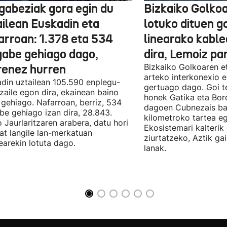
gabeziak gora egin du
Bizkaiko Golkoa
ailean Euskadin eta
lotuko dituen g
arroan: 1.378 eta 534
linearako kable
gabe gehiago dago,
dira, Lemoiz pa
renez hurren
Bizkaiko Golkoaren e
arteko interkonexio e
din uztailean 105.590 enplegu-
gertuago dago. Goi te
zaile egon dira, ekainean baino
honek Gatika eta Bord
 gehiago. Nafarroan, berriz, 534
dagoen Cubnezais ba
be gehiago izan dira, 28.843.
kilometroko tartea eg
 Jaurlaritzaren arabera, datu hori
Ekosistemari kalterik
at langile lan-merkatuan
ziurtatzeko, Aztik ga
earekin lotuta dago.
lanak.