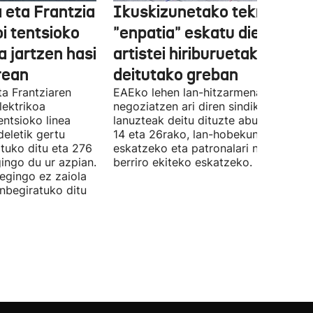
 eta Frantzia
Ikuskizunetako teknikariek
oi tentsioko
"enpatia" eskatu diete
a jartzen hasi
artistei hiriburuetako jaiet
rean
deitutako greban
ta Frantziaren
EAEko lehen lan-hitzarmena
lektrikoa
negoziatzen ari diren sindikatuek
ntsioko linea
lanuzteak deitu dituzte abuztuaren 5,
eletik gertu
14 eta 26rako, lan-hobekuntzak
tuko ditu eta 276
eskatzeko eta patronalari negoziazio
ingo du ur azpian.
berriro ekiteko eskatzeko.
 egingo ez zaiola
inbegiratuko ditu