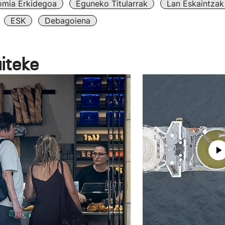
omia Erkidegoa
Eguneko Titularrak
Lan Eskaintzak
ESK
Debagoiena
aiteke