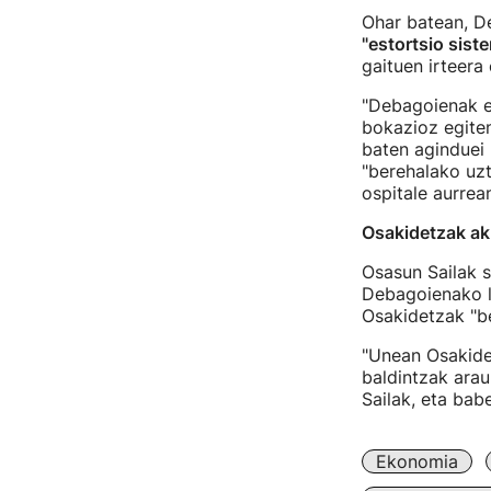
Ohar batean, D
"estortsio sist
gaituen irteera
"Debagoienak ez
bokazioz egiten
baten aginduei 
"berehalako uzt
ospitale aurrea
Osakidetzak ak
Osasun Sailak s
Debagoienako l
Osakidetzak "be
"Unean Osakide
baldintzak arau
Sailak, eta bab
Ekonomia