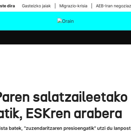
|
|
ste dira
Gasteizko jaiak
Migrazio-krisia
AEB-Iran negoziaz
tura
Ikusmiran
Egural
Osasuna
Teknologia
aren salatzaileetako
atik, ESKren arabera
sta batek, "zuzendaritzaren presioengatik" utzi du lanpos