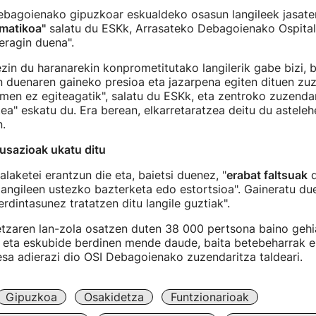
ebagoienako gipuzkoar eskualdeko osasun langileek jasate
ematikoa"
salatu du ESKk, Arrasateko Debagoienako Ospitale
 eragin duena".
in du haranarekin konprometitutako langilerik gabe bizi, b
 duenaren gaineko presioa eta jazarpena egiten dituen zu
men ez egiteagatik", salatu du ESKk, eta zentroko zuzenda
ea" eskatu du. Era berean, elkarretaratzea deitu du astele
n.
usazioak ukatu ditu
alaketei erantzun die eta, baietsi duenez, "
erabat faltsuak
d
angileen ustezko bazterketa edo estortsioa". Gaineratu du
rdintasunez tratatzen ditu langile guztiak".
tzaren lan-zola osatzen duten 38 000 pertsona baino gehi
 eta eskubide berdinen mende daude, baita betebeharrak er
esa adierazi dio OSI Debagoienako zuzendaritza taldeari.
Gipuzkoa
Osakidetza
Funtzionarioak