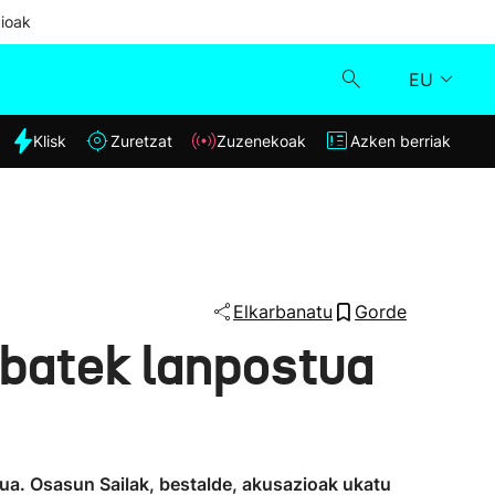
ioak
EU
dia
Klisk
Zuretzat
Zuzenekoak
Azken berriak
Klisk
Zuzenekoak
Zuretzat
Elkarbanatu
Gorde
 batek lanpostua
Azken berriak
tua. Osasun Sailak, bestalde, akusazioak ukatu