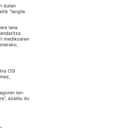
n duten
tik "langile
ere lana
zendaritza
ri medikoaren
henerako,
ira OSI
enez,
agoren lan-
e", azaldu du