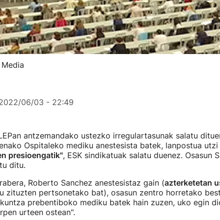
B Media
2022/06/03 - 22:49
LEPan antzemandako ustezko irregulartasunak salatu ditu
enako Ospitaleko mediku anestesista batek, lanpostua utzi
en presioengatik"
, ESK sindikatuak salatu duenez. Osasun Sa
u ditu.
rabera, Roberto Sanchez anestesistaz gain (
azterketetan 
u zituzten pertsonetako bat), osasun zentro horretako best
kuntza prebentiboko mediku batek hain zuzen, uko egin dio
arpen urteen ostean".