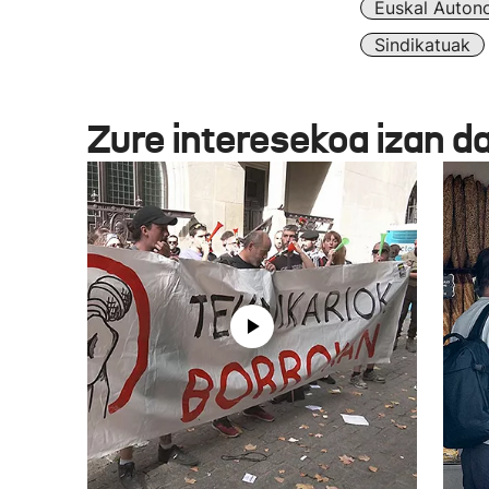
Euskal Auton
Sindikatuak
Zure interesekoa izan d