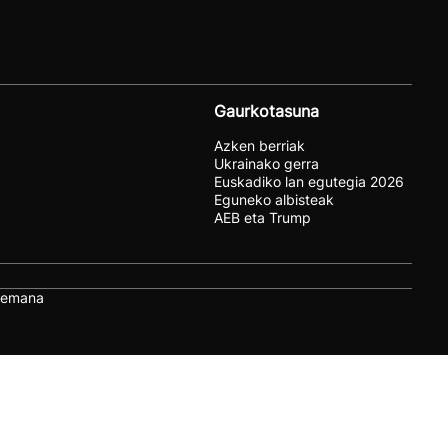
Gaurkotasuna
Azken berriak
Ukrainako gerra
Euskadiko lan egutegia 2026
Eguneko albisteak
AEB eta Trump
remana