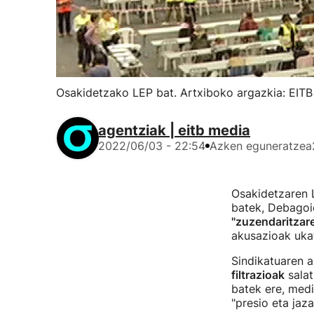
Osakidetzako LEP bat. Artxiboko argazkia: EIT
agentziak | eitb media
2022/06/03 - 22:54
Azken eguneratzea
Osakidetzaren 
batek, Debagoi
"zuzendaritzar
akusazioak ukat
Sindikatuaren a
filtrazioak
salat
batek ere, medi
"presio eta jaz