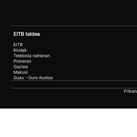
EITB taldea
EITB
Kirolak
Telebista nahieran
Primeran
Gaztea
Makusi
Guau - Gure Audioa
Pribat