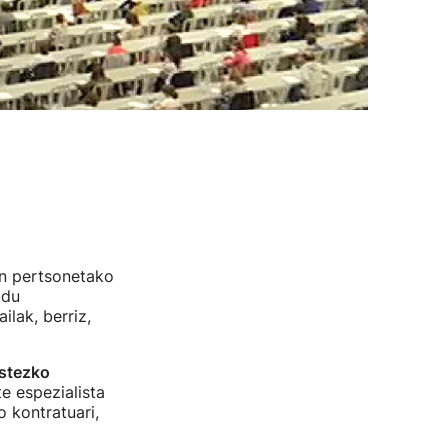
en pertsonetako
 du
ilak, berriz,
ustezko
e espezialista
 kontratuari,