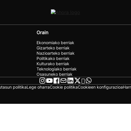
Orain
Ekonomiako berriak
Gizarteko berriak
Nazioarteko berriak
Politikako berriak
Kulturako berriak
Teknologiako berriak
Osasuneko berriak
utasun politika
Lege oharra
Cookie politika
Cookieen konfigurazioa
Har