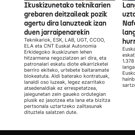
Ikuskizunetako teknikarien
Lan
grebaren deitzaileak pozik
uzt
agertu dira lanuzteak izan
Naf
duen jarraipenarekin
lan
Teknikariok, ESK, LAB, UGT, CCOO,
hur
ELA eta CNT Euskal Autonomia
Euska
Erkidegoko ikuskizunen lehen
eskat
hitzarmena negoziatzen ari dira, eta
1.378
patronalari eskatu diote elkarrizketei
langa
berriro ekiteko, urtebete baitaramate
Eusko
blokeatuta. Aldi baterako kontratuak,
hainb
lanaldi oso luzeak, legez ezarritako
sartz
atsedenaldiak ez errespetatzea,
jaiegunetan zein gaueko ordutegian
plusik ez jasotzea eta lana eta bizitza
pertsonala uztartzeko zailtasunak
dituztela salatzen dute.