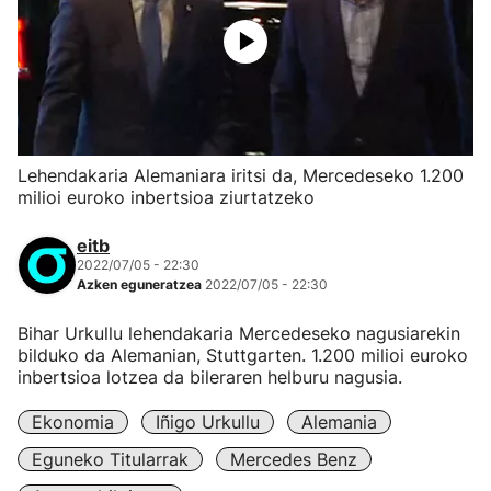
Lehendakaria Alemaniara iritsi da, Mercedeseko 1.200
milioi euroko inbertsioa ziurtatzeko
eitb
2022/07/05 - 22:30
Azken eguneratzea
2022/07/05 - 22:30
Bihar Urkullu lehendakaria Mercedeseko nagusiarekin
bilduko da Alemanian, Stuttgarten. 1.200 milioi euroko
inbertsioa lotzea da bileraren helburu nagusia.
Ekonomia
Iñigo Urkullu
Alemania
Eguneko Titularrak
Mercedes Benz