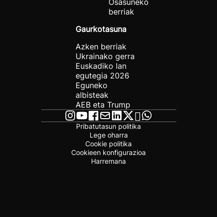
Osasuneko
berriak
Gaurkotasuna
Azken berriak
Ukrainako gerra
Euskadiko lan
egutegia 2026
Eguneko
albisteak
AEB eta Trump
Pribatutasun politika
Lege oharra
Cookie politika
Cookieen konfigurazioa
Harremana