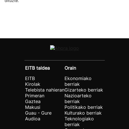
dituzte.
EITB taldea
Orain
EITB
Ekonomiako
Kirolak
berriak
Telebista nahieran
Gizarteko berriak
Primeran
Nazioarteko
Gaztea
berriak
Makusi
Politikako berriak
Guau - Gure
Kulturako berriak
Audioa
Teknologiako
berriak