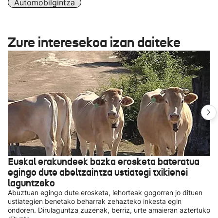
Automobilgintza
Zure interesekoa izan daiteke
Euskal erakundeek bazka erosketa bateratua
egingo dute abeltzaintza ustiategi txikienei
laguntzeko
Abuztuan egingo dute erosketa, lehorteak gogorren jo dituen
ustiategien benetako beharrak zehazteko inkesta egin
ondoren. Dirulaguntza zuzenak, berriz, urte amaieran aztertuko